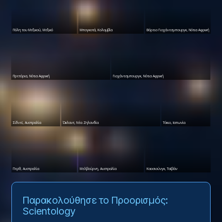
Πόλη του Μεξικού, Μεξικό
Μπογκοτά, Κολομβία
Βόρειο Γιοχάνεσμπουργκ, Νότια Αφρική
Πρετόρια, Νότια Αφρική
Γιοχάνεσμπουργκ, Νότια Αφρική
Σίδνεϊ, Αυστραλία
Ώκλαντ, Νέα Ζηλανδία
Τόκιο, Ιαπωνία
Περθ, Αυστραλία
Μελβούρνη, Αυστραλία
Καοσιούνγκ, Ταϊβάν
Παρακολούθησε το Προορισμός:
Scientology