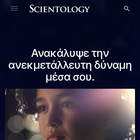
Δωρεάν Τεστ
Καλώς ήρθες
Προσωπικότητας
Ανακάλυψε την
ανεκμετάλλευτη δύναμη
μέσα σου.