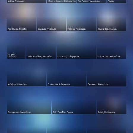
Μαϊάμι, Φλόριντα
Όραντζ Κάουντι, Καλιφόρνια
Λος Γκάτος, Καλιφόρνια
Υόρκη
Λας Βέγκας, Νεβάδα
Ορλάντο, Φλόριντα
Χάρλεμ, Νέα Υόρκη
Κάνσας Σίτι, Μιζούρι
Ντιτρόιτ,
Μίσιγκαν
Δίδυμες Πόλεις, Μινεσότα
Σαν Χοσέ, Καλιφόρνια
Σαν Ντιέγκο, Καλιφόρνια
Ντένβερ, Κολοράντο
Πασαντίνα, Καλιφόρνια
Βεντούρα, Καλιφόρνια
Σακραμέντο, Καλιφόρνια
Σολτ Λέικ Σίτι, Γιούτα
Σιάτλ, Ουάσιγκτον