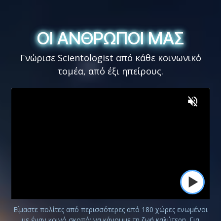
ΟΙ ΑΝΘΡΩΠΟΙ ΜΑΣ
ΟΙ ΑΝΘΡΩΠΟΙ ΜΑΣ
Γνώρισε Scientologist από κάθε κοινωνικό
τομέα, από έξι ηπείρους.
Είμαστε πολίτες από περισσότερες από 180 χώρες ενωμένοι
με έναν κοινό σκοπό: να κάνουμε τη ζωή καλύτερη. Για