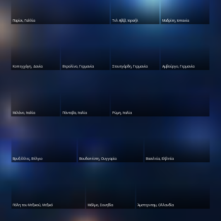
Παρίσι, Γαλλία
Τελ Αβίβ, Ισραήλ
Μαδρίτη, Ισπανία
Κοπεγχάγη, Δανία
Βερολίνο, Γερμανία
Στουτγάρδη, Γερμανία
Αμβούργο, Γερμανία
Μιλάνο, Ιταλία
Πάντοβα, Ιταλία
Ρώμη, Ιταλία
Βρυξέλλες, Βέλγιo
Βουδαπέστη, Ουγγαρία
Βασιλεία, Ελβετία
Πόλη του Μεξικού, Μεξικό
Μάλµο, Σουηδία
Άμστερνταμ, Ολλανδία