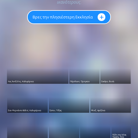
ικανότερους
.
+
Βρες την πλησιέστερη Εκκλησία
Λος Άντζελες, Καλιφόρνια
Πόρτλαντ, Όρεγκον
Σικάγο, Ιλινόι
Σαν Φερνάντο Βάλεϊ, Καλιφόρνια
Ώστιν, Τέξας
Φίνιξ, Αριζόνα
Πόλη της Νέας
Υόρκης, Νέα