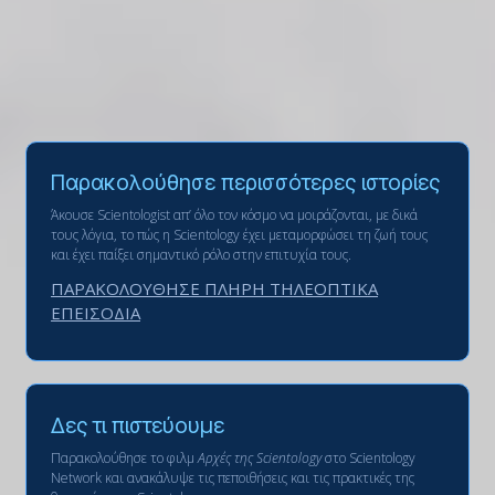
Παρακολούθησε περισσότερες ιστορίες
Άκουσε Scientologist απ’ όλο τον κόσμο να μοιράζονται, με δικά
τους λόγια, το πώς η Scientology έχει μεταμορφώσει τη ζωή τους
και έχει παίξει σημαντικό ρόλο στην επιτυχία τους.
ΠΑΡΑΚΟΛΟΥΘΗΣΕ ΠΛΗΡΗ ΤΗΛΕΟΠΤΙΚΑ
ΕΠΕΙΣΟΔΙΑ
Δες τι πιστεύουμε
Παρακολούθησε το φιλμ
Αρχές της Scientology
στο Scientology
Network και ανακάλυψε τις πεποιθήσεις και τις πρακτικές της