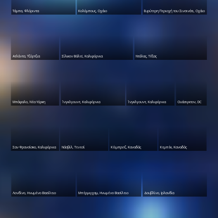
Τάμπα, Φλόριντα
Κολόμπους, Οχάιο
Ευρύτερη Περιοχή του Σινσινάτι, Οχάιο
Ατλάντα, Τζόρτζια
Σίλικον Βάλεϊ, Καλιφόρνια
Ντάλας, Τέξας
Μπάφαλο, Νέα Υόρκη
Ίνγκλγουντ, Καλιφόρνια
Ίνγκλγουντ, Καλιφόρνια
Ουάσιγκτον, DC
Σαν Φρανσίσκο, Καλιφόρνια
Νάσβιλ, Τενεσί
Κέιμπριτζ, Καναδάς
Κεμπέκ, Καναδάς
Λονδίνο, Ηνωμένο Βασίλειο
Μπέρμιγχαμ, Ηνωμένο Βασίλειο
Δουβλίνο, Ιρλανδία