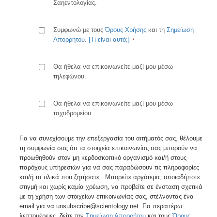
Σαηεντολογίας.
Συμφωνώ με τους
Όρους Χρήσης
και τη
Σημείωση
Απορρήτου
.
[Τι είναι αυτό;]
Θα ήθελα να επικοινωνείτε μαζί μου μέσω
τηλεφώνου.
Θα ήθελα να επικοινωνείτε μαζί μου μέσω
ταχυδρομείου.
Για να συνεχίσουμε την επεξεργασία του αιτήματός σας, θέλουμε
τη συμφωνία σας ότι τα στοιχεία επικοινωνίας σας μπορούν να
προωθηθούν στον μη κερδοσκοπικό οργανισμό και/ή στους
παρόχους υπηρεσιών για να σας παραδώσουν τις πληροφορίες
και/ή τα υλικά που ζητήσατε . Μπορείτε αργότερα, οποιαδήποτε
στιγμή και χωρίς καμία χρέωση, να προβείτε σε ένσταση σχετικά
με τη χρήση των στοιχείων επικοινωνίας σας, στέλνοντας ένα
email για να unsubscribe@scientology.net. Για περαιτέρω
λεπτομέρειες, δείτε την
Σημείωση Απορρήτου
και τους
Όρους