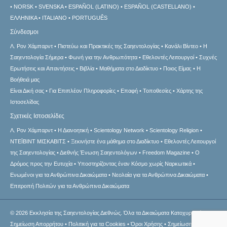
NORSK
SVENSKA
ESPAÑOL (LATINO)
ESPAÑOL (CASTELLANO)
ΕΛΛΗΝΙΚA
ITALIANO
PORTUGUÊS
Σύνδεσμοι
Λ. Ρον Χάμπαρντ
Πιστεύω και Πρακτικές της Σαηεντολογίας
Κανάλι Βίντεο
Η
Σαηεντολογία Σήμερα
Φωνή για την Ανθρωπότητα
Εθελοντές Λειτουργοί
Συχνές
Ερωτήσεις και Απαντήσεις
Βιβλία
Μαθήματα στο Διαδίκτυο
Ποιος Είμαι;
Η
Βοήθειά μας
Είναι Δική σας
Για Επιπλέον Πληροφορίες
Επαφή
Τοποθεσίες
Χάρτης της
Ιστοσελίδας
Σχετικές Ιστοσελίδες
Λ. Ρον Χάμπαρντ
Η Διανοητική
Scientology Network
Scientology Religion
ΝΤΕΪΒΙΝΤ ΜΙΣΚAΒΙΤΣ
Ξεκινήστε ένα μάθημα στο Διαδίκτυο
Εθελοντές Λειτουργοί
της Σαηεντολογίας
Διεθνής Ένωση Σαηεντολόγων
Freedom Magazine
Ο
Δρόμος προς την Ευτυχία
Υποστηρίζοντας έναν Κόσμο χωρίς Ναρκωτικά
Ενωµένοι για τα Ανθρώπινα Δικαιώµατα
Νεολαία για τα Ανθρώπινα Δικαιώματα
Επιτροπή Πολιτών για τα Ανθρώπινα Δικαιώματα
© 2026
Εκκλησία της Σαηεντολογίας Διεθνώς.
Όλα τα Δικαιώματα Κατοχυρωμένα.
Σημείωση Απορρήτου
•
Πολιτική για τα Cookies
•
Όροι Χρήσης
•
Σημείωση σχετική