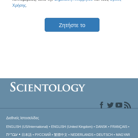
Χρήσης
.
Ζητήστε το
Διεθνείς Ιστοσελίδες
ENGLISH (US/International)
ENGLISH (United Kingdom)
DANSK
FRANÇAIS
עברית
日本語
РУССКИЙ
繁體中文
NEDERLANDS
DEUTSCH
MAGYAR