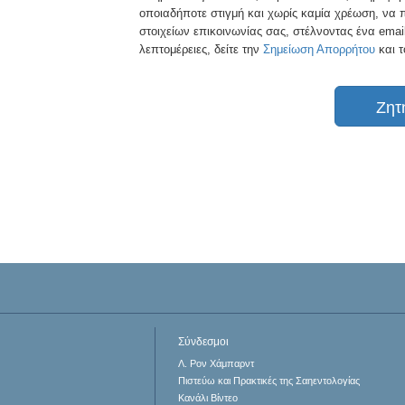
οποιαδήποτε στιγμή και χωρίς καμία χρέωση, να π
στοιχείων επικοινωνίας σας, στέλνοντας ένα emai
λεπτομέρειες, δείτε την
Σημείωση Απορρήτου
και 
Ζητ
Σύνδεσμοι
Λ. Ρον Χάμπαρντ
Πιστεύω και Πρακτικές της Σαηεντολογίας
Κανάλι Βίντεο