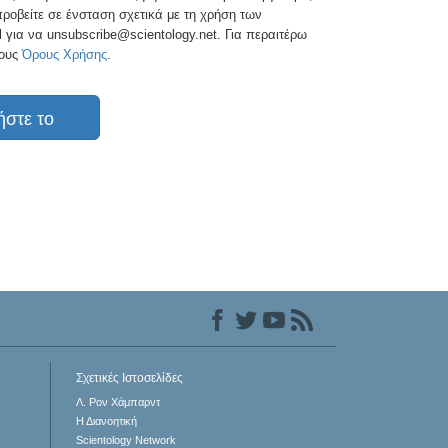
ροβείτε σε ένσταση σχετικά με τη χρήση των
l για να unsubscribe@scientology.net. Για περαιτέρω
τους
Όρους Χρήσης
.
ήστε το
Σχετικές Ιστοσελίδες
Λ. Ρον Χάμπαρντ
Η Διανοητική
Scientology Network