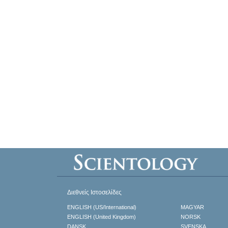
Διεθνείς Ιστοσελίδες
ENGLISH (US/International)
MAGYAR
ENGLISH (United Kingdom)
NORSK
DANSK
SVENSKA