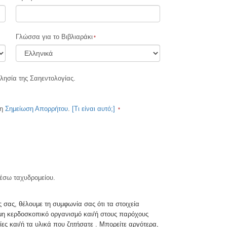
ΦΑΡΜΑΚΑ ΚΑΙ ΝΑΡΚΩΤΙΚΑ: ΤΟ
ΠΡΟΒΛΗΜΑ ΚΑΙ Η ΛΥΣΗ ΤΟΥ
Γλώσσα για το Βιβλιαράκι
ΤΑ ΠΑΙΔΙΑ
ΕΡΓΑΛΕΙΑ ΓΙΑ ΤΟ ΧΩΡΟ ΕΡΓΑΣΙΑΣ
ησία της Σαηεντολογίας.
ΗΘΙΚΗ ΚΑΙ ΟΙ ΚΑΤΑΣΤΑΣΕΙΣ ΗΘΙΚΗΣ
Η ΑΙΤΙΑ ΤΗΣ ΚΑΤΑΠΙΕΣΗΣ
τη
Σημείωση Απορρήτου
.
[Τι είναι αυτό;]
ΔΙΕΞΑΓΩΓΗ ΕΡΕΥΝΩΝ
ΤΑ ΒΑΣΙΚΑ ΣΤΟΙΧΕΙΑ ΤΗΣ ΟΡΓΑΝΩΣΗΣ
ΒΑΣΙΚΕΣ ΑΡΧΕΣ ΔΗΜΟΣΙΩΝ ΣΧΕΣΕΩΝ
ΣΤΟΧΟΙ ΚΑΙ ΙΔΑΝΙΚΑ
μέσω ταχυδρομείου.
Η ΤΕΧΝΟΛΟΓΙΑ ΜΕΛΕΤΗΣ
 σας, θέλουμε τη συμφωνία σας ότι τα στοιχεία
η κερδοσκοπικό οργανισμό και/ή στους παρόχους
ΕΠΙΚΟΙΝΩΝΙΑ
ς και/ή τα υλικά που ζητήσατε . Μπορείτε αργότερα,