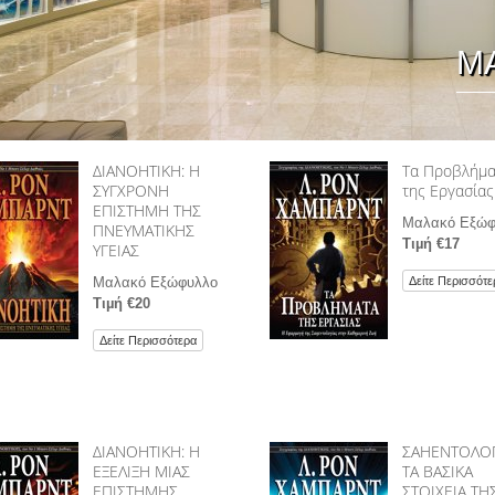
Μ
ΔΙΑΝΟΗΤΙΚΗ: Η
Τα Προβλήµα
ΣΥΓΧΡΟΝΗ
της Εργασίας
ΕΠΙΣΤΗΜΗ ΤΗΣ
Μαλακό Εξώφ
ΠΝΕΥΜΑΤΙΚΗΣ
Τιµή €17
ΥΓΕΙΑΣ
Δείτε Περισσότε
Μαλακό Εξώφυλλο
Τιµή €20
Δείτε Περισσότερα
ΔΙΑΝΟΗΤΙΚΗ: Η
ΣΑΗΕΝΤΟΛΟΓ
ΕΞΕΛΙΞΗ ΜΙΑΣ
ΤΑ ΒΑΣΙΚΑ
ΕΠΙΣΤΗΜΗΣ
ΣΤΟΙΧΕΙΑ ΤΗ