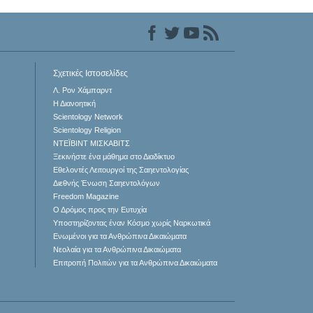
Σχετικές Ιστοσελίδες
Λ. Ρον Χάμπαρντ
Η Διανοητική
Scientology Network
Scientology Religion
ΝΤΕΪΒΙΝΤ ΜΙΣΚAΒΙΤΣ
Ξεκινήστε ένα μάθημα στο Διαδίκτυο
Εθελοντές Λειτουργοί της Σαηεντολογίας
Διεθνής Ένωση Σαηεντολόγων
Freedom Magazine
Ο Δρόμος προς την Ευτυχία
Υποστηρίζοντας έναν Κόσμο χωρίς Ναρκωτικά
Ενωµένοι για τα Ανθρώπινα Δικαιώµατα
Νεολαία για τα Ανθρώπινα Δικαιώματα
Επιτροπή Πολιτών για τα Ανθρώπινα Δικαιώματα