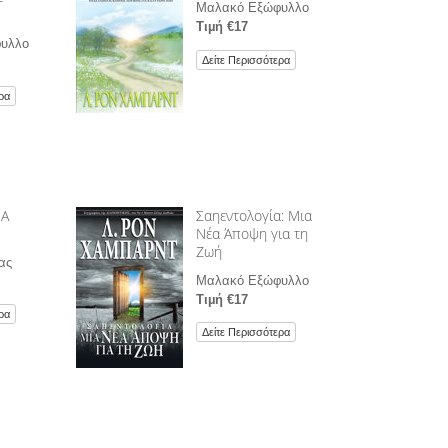
Μαλακό Εξώφυλλο
Τιµή €17
υλλο
Δείτε Περισσότερα
ρα
ΙΑ
Σαηεντολογία: Μια
Νέα Άποψη για τη
Ζωή
ας
Μαλακό Εξώφυλλο
Τιµή €17
ρα
Δείτε Περισσότερα