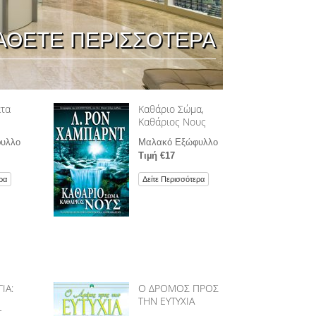
ΦΑΡΜΑΚΑ ΚΑΙ ΝΑΡΚΩΤΙΚΑ: ΤΟ
ΑΘΕΤΕ ΠΕΡΙΣΣΟΤΕΡΑ
ΠΡΟΒΛΗΜΑ ΚΑΙ Η ΛΥΣΗ ΤΟΥ
ΤΑ ΠΑΙΔΙΑ
ΕΡΓΑΛΕΙΑ ΓΙΑ ΤΟ ΧΩΡΟ ΕΡΓΑΣΙΑΣ
τα
Καθάριο Σώμα,
ΗΘΙΚΗ ΚΑΙ ΟΙ ΚΑΤΑΣΤΑΣΕΙΣ ΗΘΙΚΗΣ
Καθάριος Νους
Η ΑΙΤΙΑ ΤΗΣ ΚΑΤΑΠΙΕΣΗΣ
υλλο
Μαλακό Εξώφυλλο
Τιµή €17
ΔΙΕΞΑΓΩΓΗ ΕΡΕΥΝΩΝ
ρα
Δείτε Περισσότερα
ΤΑ ΒΑΣΙΚΑ ΣΤΟΙΧΕΙΑ ΤΗΣ ΟΡΓΑΝΩΣΗΣ
ΒΑΣΙΚΕΣ ΑΡΧΕΣ ΔΗΜΟΣΙΩΝ ΣΧΕΣΕΩΝ
ΣΤΟΧΟΙ ΚΑΙ ΙΔΑΝΙΚΑ
Η ΤΕΧΝΟΛΟΓΙΑ ΜΕΛΕΤΗΣ
ΙΑ:
Ο ΔΡΟΜΟΣ ΠΡΟΣ
ΤΗΝ ΕΥΤΥΧΙΑ
ΕΠΙΚΟΙΝΩΝΙΑ
Σ