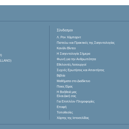
Σύνδεσμοι
Λ. Ρον Χάμπαρντ
Πιστεύω και Πρακτικές της Σαηεντολογίας
Κανάλι Βίντεο
Η Σαηεντολογία Σήμερα
O)
Φωνή για την Ανθρωπότητα
ELLANO)
Εθελοντές Λειτουργοί
Συχνές Ερωτήσεις και Απαντήσεις
Βιβλία
Μαθήματα στο Διαδίκτυο
Ποιος Είμαι;
Η Βοήθειά μας
Είναι Δική σας
Για Επιπλέον Πληροφορίες
Επαφή
Τοποθεσίες
Χάρτης της Ιστοσελίδας