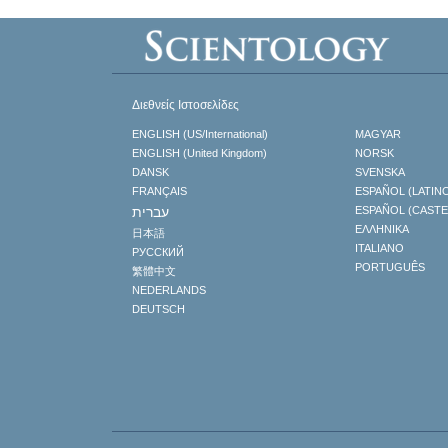
Διεθνείς Ιστοσελίδες
ENGLISH (US/International)
MAGYAR
ENGLISH (United Kingdom)
NORSK
DANSK
SVENSKA
FRANÇAIS
ESPAÑOL (LATIN
עברית
ESPAÑOL (CAST
ΕΛΛΗΝΙΚA
日本語
ITALIANO
РУССКИЙ
PORTUGUÊS
繁體中文
NEDERLANDS
DEUTSCH