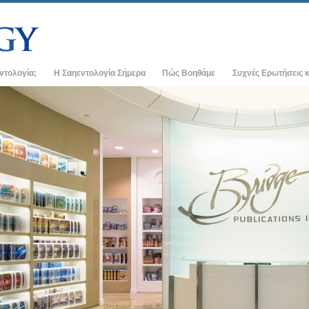
εντολογία;
Η Σαηεντολογία Σήμερα
Πώς Βοηθάμε
Συχνές Ερωτήσεις κ
ρακτικές
Εκκλησίες της Σαηεντολογίας
Ιστορικό και Βασικέ
 οι Κώδικες της
Νέες Εκκλησίες της Σαηεντολογίας
Μέσα σε μια Εκκλησ
Ανώτεροι οργανισμοί
Ο Οργανισμός της Σ
εντολόγοι για τη
Η Βάση του Φλαγκ
αν Σαηεντολόγο
Freewinds
κκλησία
Φέρνοντας τη Σαηεντολογία στον Κόσμο
χές της Σαηεντολογίας
Ντέιβιντ Μισκάβιτς - Εκκλησιαστικός
Ηγέτης της Σαηεντολογίας
στη Διανοητική
ος –
αλοσύνη;