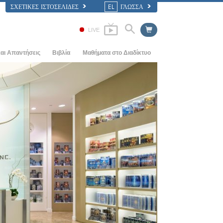
ΣΧΕΤΙΚΈΣ ΙΣΤΟΣΕΛΊΔΕΣ
EL
ΓΛΩΣΣΑ
LIVE
αι Απαντήσεις
Βιβλία
Μαθήματα στο Διαδίκτυο
ς Αρχές
ΠΩΣ ΕΠΙΛΥΟΝΤΑΙ ΟΙ ΔΙΑΜΑΧΕΣ
Εισαγωγικά Βιβλία
ία
ΤΑ ΔΥΝΑΜΙΚΑ ΤΗΣ ΥΠΑΡΞΗΣ
Ηχογραφημένα Βιβλία
αηεντολογίας
ΤΑ ΣΥΣΤΑΤΙΚΑ ΤΗΣ ΚΑΤΑΝΟΗΣΗΣ
Οι Εισαγωγικές Διαλέξεις
ΛΥΣΕΙΣ ΓΙΑ ΕΝΑ ΕΠΙΚΙΝΔΥΝΟ
Φιλμ
ΠΕΡΙΒΑΛΛΟΝ
ΒΟΗΘΗΜΑΤΑ ΓΙΑ ΑΣΘΕΝΕΙΕΣ ΚΑΙ
ΣΩΜΑΤΙΚΕΣ ΒΛΑΒΕΣ
ΑΚΕΡΑΙΟΤΗΤΑ ΚΑΙ ΤΙΜΙΟΤΗΤΑ
Ο ΓΑΜΟΣ
Η ΤΟΝΙΚΗ ΚΛΙΜΑΚΑ ΤΩΝ
ΣΥΝΑΙΣΘΗΜΑΤΩΝ