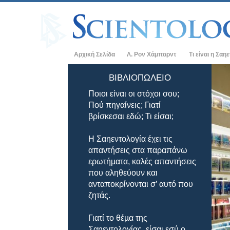
Αρχική Σελίδα
Λ. Ρον Χάμπαρντ
Τι είναι η Σαη
Πιστεύω και Π
ΒΙΒΛΙΟΠΩΛΕΊΟ
Ποιοι είναι οι στόχοι σου;
Τα Πιστεύω και
Σαηεντολογίας
Πού πηγαίνεις; Γιατί
βρίσκεσαι εδώ; Τι είσαι;
Τι Λένε οι Σαη
Σαηεντολογία
Η Σαηεντολογία έχει τις
Συναντήστε έν
απαντήσεις στα παραπάνω
ερωτήµατα, καλές απαντήσεις
Μέσα σε μια Ε
που αληθεύουν και
ανταποκρίνονται σ’ αυτό που
Οι Βασικές Αρ
ζητάς.
Μια Εισαγωγή 
Γιατί το θέµα της
Αγάπη και Μίσ
Σαηεντολογίας, είσαι εσύ ο
Tι είναι η Μεγ