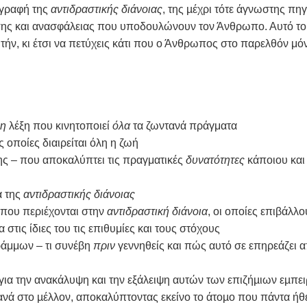
ιγραφή της
αντιδραστικής διάνοιας
, της µέχρι τότε άγνωστης πη
σης και ανασφάλειας που υποδουλώνουν τον Άνθρωπο. Αυτό το
υτήν, κι έτσι να πετύχεις κάτι που ο Άνθρωπος στο παρελθόν μό
νη
λέξη που κινητοποιεί
όλα
τα ζωντανά πράγματα
 οποίες διαιρείται όλη η ζωή
ς – που αποκαλύπτει τις πραγματικές
δυνατότητες
κάποιου και
α της
αντιδραστικής διάνοιας
 που περιέχονται στην
αντιδραστική διάνοια
, οι οποίες επιβάλλο
στις ίδιες του τις επιθυμίες και τους στόχους
ράμμων – τι συνέβη
πριν
γεννηθείς και πώς αυτό σε επηρεάζει 
 για την ανακάλυψη και την εξάλειψη αυτών των επιζήµιων εµπε
ανά στο µέλλον, αποκαλύπτοντας εκείνο το άτοµο που πάντα ήθ