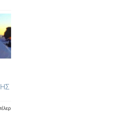
ΤΗΣ
σέλερ