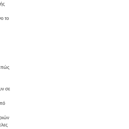
γής
νο το
 πώς
υν σε
από
ιριών
ελες