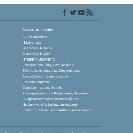
Σχετικές Ιστοσελίδες
Λ. Ρον Χάμπαρντ
Η Διανοητική
Scientology Network
Scientology Religion
ΝΤΕΪΒΙΝΤ ΜΙΣΚAΒΙΤΣ
Ξεκινήστε ένα μάθημα στο Διαδίκτυο
Εθελοντές Λειτουργοί της Σαηεντολογίας
Διεθνής Ένωση Σαηεντολόγων
Freedom Magazine
Ο Δρόμος προς την Ευτυχία
Υποστηρίζοντας έναν Κόσμο χωρίς Ναρκωτικά
Ενωµένοι για τα Ανθρώπινα Δικαιώµατα
Νεολαία για τα Ανθρώπινα Δικαιώματα
Επιτροπή Πολιτών για τα Ανθρώπινα Δικαιώματα