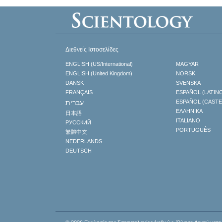
Διεθνείς Ιστοσελίδες
ENGLISH (US/International)
MAGYAR
ENGLISH (United Kingdom)
NORSK
DANSK
SVENSKA
FRANÇAIS
ESPAÑOL (LATIN
עברית
ESPAÑOL (CAST
ΕΛΛΗΝΙΚA
日本語
ITALIANO
РУССКИЙ
PORTUGUÊS
繁體中文
NEDERLANDS
DEUTSCH