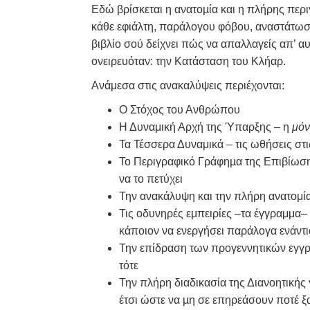
Εδώ βρίσκεται η ανατοµία και η πλήρης περ
κάθε εφιάλτη, παράλογου φόβου, αναστάτω
βιβλίο σού δείχνει πώς να απαλλαγείς απ’ α
ονειρευόταν: την Κατάσταση του Κλήαρ.
Ανάμεσα στις ανακαλύψεις περιέχονται:
Ο Στόχος του Ανθρώπου
Η Δυναμική Αρχή της Ύπαρξης – η
μό
Τα Τέσσερα Δυναμικά – τις ωθήσεις στις
Το Περιγραφικό Γράφηµα της Επιβίωση
να το πετύχει
Την ανακάλυψη και την πλήρη ανατομί
Τις οδυνηρές εμπειρίες –τα έγγραμμα–
κάποιον να ενεργήσει παράλογα ενάντια 
Την επίδραση των προγεννητικών εγγ
τότε
Την πλήρη διαδικασία της Διανοητικής
έτσι ώστε να µη σε επηρεάσουν ποτέ ξ