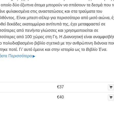
ο οποίο δύο έξυπνα άτοµα µπορούν να σπάσουν τα δεσµά που τ
άνε φυλακισµένα στις αναστατώσεις και στα τραύµατα του
λθόντος. Είναι µπεστ-σέλερ για περισσότερο από µισό αιώνα, 
θεί δεκάδες εκατοµµύρια αντίτυπά της, έχει µεταφραστεί σε
σσότερες από πενήντα γλώσσες και χρησιµοποιείται σε
σσότερες από 100 χώρες στη Γη. Η
Διανοητική
είναι αναµφισβή
ιο πολυδιαβασµένο βιβλίο σχετικά µε την ανθρώπινη διάνοια πο
ηκε ποτέ. Γι’ αυτό έµεινε και στην ιστορία ως το
Βιβλίο Ένα
.
άστε Περισσότερα
€37
€40