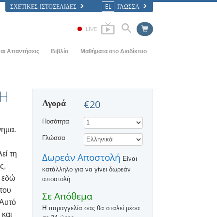
ΣΧΕΤΙΚΈΣ ΙΣΤΟΣΕΛΊΔΕΣ
EL
ΓΛΩΣΣΑ
LIVE
αι Απαντήσεις
Βιβλία
Μαθήματα στο Διαδίκτυο
ς Αρχές
ΠΩΣ ΕΠΙΛΥΟΝΤΑΙ ΟΙ ΔΙΑΜΑΧΕΣ
Εισαγωγικά Βιβλία
ία
ΤΑ ΔΥΝΑΜΙΚΑ ΤΗΣ ΥΠΑΡΞΗΣ
Ηχογραφημένα Βιβλία
ΜΗ
Αγορά
€20
αηεντολογίας
ΤΑ ΣΥΣΤΑΤΙΚΑ ΤΗΣ ΚΑΤΑΝΟΗΣΗΣ
Οι Εισαγωγικές Διαλέξεις
Ποσότητα
ΛΥΣΕΙΣ ΓΙΑ ΕΝΑ ΕΠΙΚΙΝΔΥΝΟ
Φιλμ
νηµα.
ΠΕΡΙΒΑΛΛΟΝ
Γλώσσα
ΒΟΗΘΗΜΑΤΑ ΓΙΑ ΑΣΘΕΝΕΙΕΣ ΚΑΙ
εί τη
Δωρεάν Αποστολή
ΣΩΜΑΤΙΚΕΣ ΒΛΑΒΕΣ
Είναι
ς,
κατάλληλο για να γίνει δωρεάν
ΑΚΕΡΑΙΟΤΗΤΑ ΚΑΙ ΤΙΜΙΟΤΗΤΑ
ι εδώ
αποστολή.
 του
Ο ΓΑΜΟΣ
Σε Απόθεμα
 Αυτό
Η παραγγελία σας θα σταλεί μέσα
Η ΤΟΝΙΚΗ ΚΛΙΜΑΚΑ ΤΩΝ
 και
ΣΥΝΑΙΣΘΗΜΑΤΩΝ