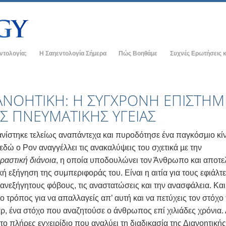
εντολογία;
Η Σαηεντολογία Σήμερα
Πώς Βοηθάμε
Συχνές Ερωτήσεις κ
ρακτικές
Εκκλησίες της Σαηεντολογίας
Ιστορικό και Βασικέ
 οι Κώδικες της
Νέες Εκκλησίες της Σαηεντολογίας
Μέσα σε μια Εκκλησ
ΑΝΟΗΤΙΚΗ: Η ΣΥΓΧΡΟΝΗ ΕΠΙΣΤΗ
Σ ΠΝΕΥΜΑΤΙΚΗΣ ΥΓΕΙΑΣ
Ανώτεροι οργανισμοί
Ο Οργανισμός της Σ
εντολόγοι για τη
Η Βάση του Φλαγκ
νίστηκε τελείως αναπάντεχα και πυροδότησε ένα παγκόσµιο κί
αν Σαηεντολόγο
 εδώ ο Ρον αναγγέλλει τις ανακαλύψεις του σχετικά µε την
Freewinds
δραστική διάνοια
, η οποία υποδουλώνει τον Άνθρωπο και αποτελ
κκλησία
Φέρνοντας τη Σαηεντολογία στον Κόσμο
ή εξήγηση της συμπεριφοράς του. Είναι η αιτία για τους εφιάλτε
χές της Σαηεντολογίας
 ανεξήγητους φόβους, τις αναστατώσεις και την ανασφάλεια. Κα
Ντέιβιντ Μισκάβιτς - Εκκλησιαστικός
Ηγέτης της Σαηεντολογίας
 ο τρόπος για να απαλλαγείς απ’ αυτή και να πετύχεις τον στόχο
στη Διανοητική
ρ, ένα στόχο που αναζητούσε ο άνθρωπος επί χιλιάδες χρόνια.
ος –
 το πλήρες εγχειρίδιο που αναλύει τη διαδικασία της Διανοητικής
αλοσύνη;