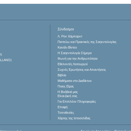
Σύνδεσμοι
Λ. Ρον Χάμπαρντ
Πιστεύω και Πρακτικές της Σαηεντολογίας
Κανάλι Βίντεο
Η Σαηεντολογία Σήμερα
O)
Φωνή για την Ανθρωπότητα
ELLANO)
Εθελοντές Λειτουργοί
Συχνές Ερωτήσεις και Απαντήσεις
Βιβλία
Μαθήματα στο Διαδίκτυο
Ποιος Είμαι;
Η Βοήθειά μας
Είναι Δική σας
Για Επιπλέον Πληροφορίες
Επαφή
Τοποθεσίες
Χάρτης της Ιστοσελίδας