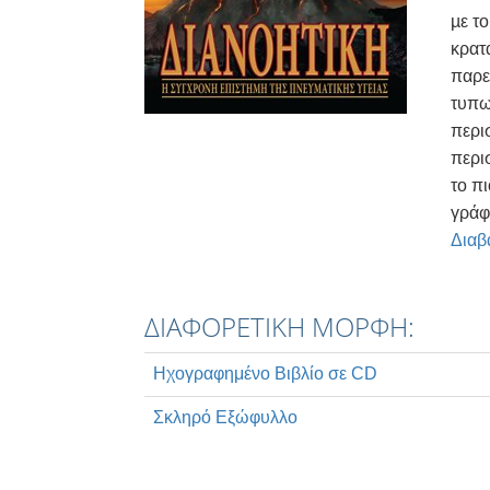
µε τ
κρατ
παρε
τυπω
περι
περι
το π
γράφτ
Διαβ
ΔΙΑΦΟΡΕΤΙΚΗ ΜΟΡΦΗ:
Ηχογραφημένο Βιβλίο σε CD
Σκληρό Εξώφυλλο