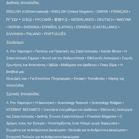
Διεθνείς Ιστοσελίδες
ENGLISH (US/International)
ENGLISH (United Kingdom)
DANSK
FRANÇAIS
עברית
日本語
РУССКИЙ
繁體中文
NEDERLANDS
DEUTSCH
MAGYAR
NORSK
SVENSKA
ESPAÑOL (LATINO)
ESPAÑOL (CASTELLANO)
ΕΛΛΗΝΙΚA
ITALIANO
PORTUGUÊS
Σύνδεσμοι
Λ. Ρον Χάμπαρντ
Πιστεύω και Πρακτικές της Σαηεντολογίας
Κανάλι Βίντεο
Η
Σαηεντολογία Σήμερα
Φωνή για την Ανθρωπότητα
Εθελοντές Λειτουργοί
Συχνές
Ερωτήσεις και Απαντήσεις
Βιβλία
Μαθήματα στο Διαδίκτυο
Ποιος Είμαι;
Η
Βοήθειά μας
Είναι Δική σας
Για Επιπλέον Πληροφορίες
Επαφή
Τοποθεσίες
Χάρτης της
Ιστοσελίδας
Σχετικές Ιστοσελίδες
Λ. Ρον Χάμπαρντ
Η Διανοητική
Scientology Network
Scientology Religion
ΝΤΕΪΒΙΝΤ ΜΙΣΚAΒΙΤΣ
Ξεκινήστε ένα μάθημα στο Διαδίκτυο
Εθελοντές Λειτουργοί
της Σαηεντολογίας
Διεθνής Ένωση Σαηεντολόγων
Freedom Magazine
Ο
Δρόμος προς την Ευτυχία
Υποστηρίζοντας έναν Κόσμο χωρίς Ναρκωτικά
Ενωµένοι για τα Ανθρώπινα Δικαιώµατα
Νεολαία για τα Ανθρώπινα Δικαιώματα
Επιτροπή Πολιτών για τα Ανθρώπινα Δικαιώματα