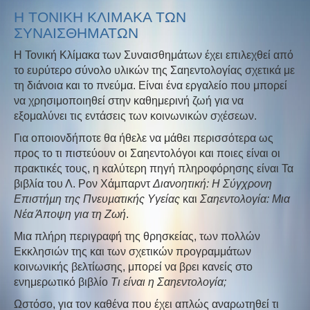
Η ΤΟΝΙΚΗ ΚΛΙΜΑΚΑ ΤΩΝ
ΣΥΝΑΙΣΘΗΜΑΤΩΝ
Η Τονική Κλίμακα των Συναισθημάτων έχει επιλεχθεί από
το ευρύτερο σύνολο υλικών της Σαηεντολογίας σχετικά με
τη διάνοια και το πνεύμα. Είναι ένα εργαλείο που μπορεί
να χρησιμοποιηθεί στην καθημερινή ζωή για να
εξομαλύνει τις εντάσεις των κοινωνικών σχέσεων.
Για οποιονδήποτε θα ήθελε να μάθει περισσότερα ως
προς το τι πιστεύουν οι Σαηεντολόγοι και ποιες είναι οι
πρακτικές τους, η καλύτερη πηγή πληροφόρησης είναι Τα
βιβλία του Λ. Ρον Χάµπαρντ
Διανοητική: Η Σύγχρονη
Επιστήµη της Πνευµατικής Υγείας
και
Σαηεντολογία: Μια
Νέα Άποψη για τη Ζωή
.
Μια πλήρη περιγραφή της θρησκείας, των πολλών
Εκκλησιών της και των σχετικών προγραμμάτων
κοινωνικής βελτίωσης, μπορεί να βρει κανείς στο
ενημερωτικό βιβλίο
Τι είναι η Σαηεντολογία;
Ωστόσο, για τον καθένα που έχει απλώς αναρωτηθεί τι