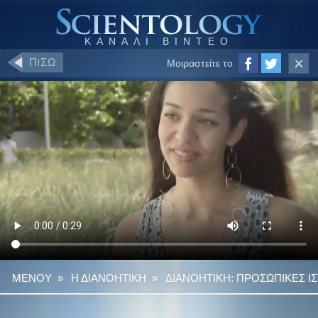
ΠIΣΩ
Μοιραστείτε το
ΜΕΝΟΥ
»
Η ΔΙΑΝΟΗΤΙΚΗ
»
ΔΙΑΝΟΗΤΙΚΗ: ΠΡΟΣΩΠΙΚΕΣ Ι