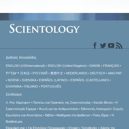
Διεθνείς Ιστοσελίδες
ENGLISH (US/International)
ENGLISH (United Kingdom)
DANSK
FRANÇAIS
עברית
日本語
РУССКИЙ
繁體中文
NEDERLANDS
DEUTSCH
MAGYAR
NORSK
SVENSKA
ESPAÑOL (LATINO)
ESPAÑOL (CASTELLANO)
ΕΛΛΗΝΙΚA
ITALIANO
PORTUGUÊS
Σύνδεσμοι
Λ. Ρον Χάμπαρντ
Πιστεύω και Πρακτικές της Σαηεντολογίας
Κανάλι Βίντεο
Η
Σαηεντολογία Σήμερα
Φωνή για την Ανθρωπότητα
Εθελοντές Λειτουργοί
Συχνές
Ερωτήσεις και Απαντήσεις
Βιβλία
Μαθήματα στο Διαδίκτυο
Ποιος Είμαι;
Η
Βοήθειά μας
Είναι Δική σας
Για Επιπλέον Πληροφορίες
Επαφή
Τοποθεσίες
Χάρτης της