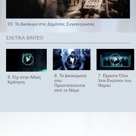
20. Το Δικαίωµα στις Δηµόσιες Συγκεντρώσεις
8. Τα Δικαιώµατά
7. Είµαστε Όλοι
9. Όχι στην Άδικη
σου
Ίσοι Ενώπιον του
Κράτηση
Προστατεύονται
Νόµου
από το Νόµο