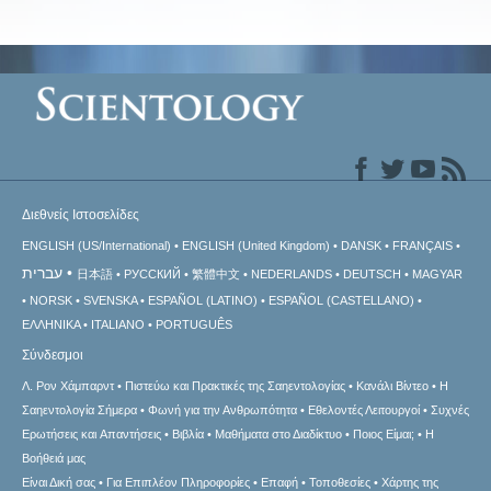
Διεθνείς Ιστοσελίδες
ENGLISH (US/International)
ENGLISH (United Kingdom)
DANSK
FRANÇAIS
עברית
日本語
РУССКИЙ
繁體中文
NEDERLANDS
DEUTSCH
MAGYAR
NORSK
SVENSKA
ESPAÑOL (LATINO)
ESPAÑOL (CASTELLANO)
ΕΛΛΗΝΙΚA
ITALIANO
PORTUGUÊS
Σύνδεσμοι
Λ. Ρον Χάμπαρντ
Πιστεύω και Πρακτικές της Σαηεντολογίας
Κανάλι Βίντεο
Η
Σαηεντολογία Σήμερα
Φωνή για την Ανθρωπότητα
Εθελοντές Λειτουργοί
Συχνές
Ερωτήσεις και Απαντήσεις
Βιβλία
Μαθήματα στο Διαδίκτυο
Ποιος Είμαι;
Η
Βοήθειά μας
Είναι Δική σας
Για Επιπλέον Πληροφορίες
Επαφή
Τοποθεσίες
Χάρτης της