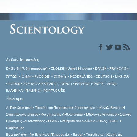
Διεθνείς Ιστοσελίδες
ENGLISH (US/International)
ENGLISH (United Kingdom)
DANSK
FRANÇAIS
עברית
日本語
РУССКИЙ
繁體中文
NEDERLANDS
DEUTSCH
MAGYAR
NORSK
SVENSKA
ESPAÑOL (LATINO)
ESPAÑOL (CASTELLANO)
ΕΛΛΗΝΙΚA
ITALIANO
PORTUGUÊS
Σύνδεσμοι
Λ. Ρον Χάμπαρντ
Πιστεύω και Πρακτικές της Σαηεντολογίας
Κανάλι Βίντεο
Η
Σαηεντολογία Σήμερα
Φωνή για την Ανθρωπότητα
Εθελοντές Λειτουργοί
Συχνές
Ερωτήσεις και Απαντήσεις
Βιβλία
Μαθήματα στο Διαδίκτυο
Ποιος Είμαι;
Η
Βοήθειά μας
Είναι Δική σας
Για Επιπλέον Πληροφορίες
Επαφή
Τοποθεσίες
Χάρτης της