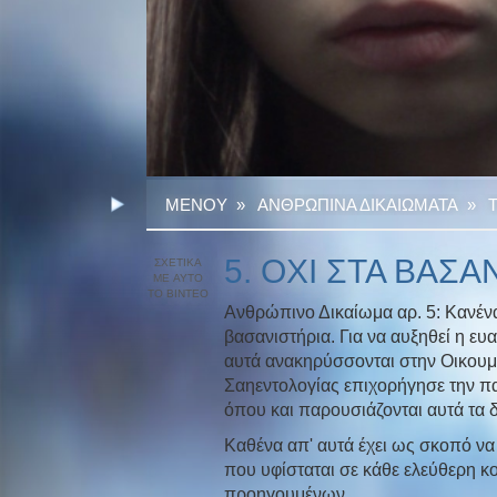
ΜΕΝΟΥ
»
ΑΝΘΡΩΠΙΝΑ ΔΙΚΑΙΩΜΑΤΑ
»
5. ΟΧΙ ΣΤΑ ΒΑΣΑ
Ανθρώπινο Δικαίωμα αρ. 5: Κανένα
βασανιστήρια. Για να αυξηθεί η ε
αυτά ανακηρύσσονται στην Οικουμ
Σαηεντολογίας επιχορήγησε την π
όπου και παρουσιάζονται αυτά τα 
Καθένα απ' αυτά έχει ως σκοπό να
που υφίσταται σε κάθε ελεύθερη κ
προηγουμένων.