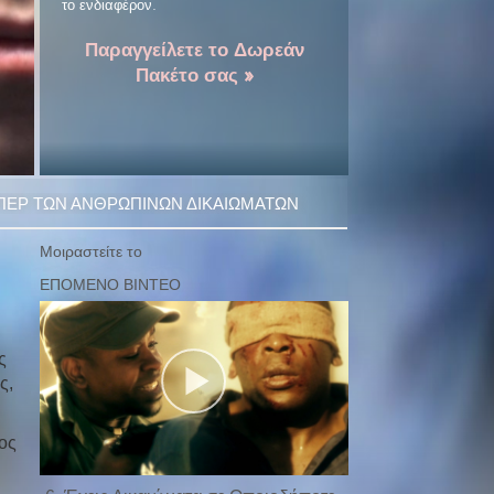
το ενδιαφέρον.
Παραγγείλετε το Δωρεάν
Πακέτο σας »
ΠΕΡ ΤΩΝ ΑΝΘΡΩΠΙΝΩΝ ΔΙΚΑΙΩΜΑΤΩΝ
Μοιραστείτε το
ς
ς,
ος