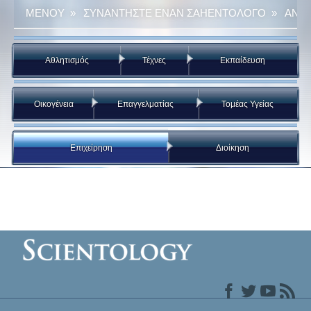
ΜΕΝΟΥ
»
ΣΥΝΑΝΤΗΣΤΕ ΕΝΑΝ ΣΑΗΕΝΤΟΛΟΓΟ
»
ΑΝΑ 
Αθλητισμός
Τέχνες
Εκπαίδευση
Οικογένεια
Επαγγελματίας
Τομέας Υγείας
Επιχείρηση
Διοίκηση