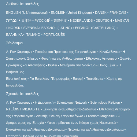
Διεθνείς Ιστοσελίδες
ENGLISH (US/International)
ENGLISH (United Kingdom)
DANSK
FRANÇAIS
עברית
日本語
РУССКИЙ
繁體中文
NEDERLANDS
DEUTSCH
MAGYAR
NORSK
SVENSKA
ESPAÑOL (LATINO)
ESPAÑOL (CASTELLANO)
ΕΛΛΗΝΙΚA
ITALIANO
PORTUGUÊS
Σύνδεσμοι
Λ. Ρον Χάμπαρντ
Πιστεύω και Πρακτικές της Σαηεντολογίας
Κανάλι Βίντεο
Η
Σαηεντολογία Σήμερα
Φωνή για την Ανθρωπότητα
Εθελοντές Λειτουργοί
Συχνές
Ερωτήσεις και Απαντήσεις
Βιβλία
Μαθήματα στο Διαδίκτυο
Ποιος Είμαι;
Η
Βοήθειά μας
Είναι Δική σας
Για Επιπλέον Πληροφορίες
Επαφή
Τοποθεσίες
Χάρτης της
Ιστοσελίδας
Σχετικές Ιστοσελίδες
Λ. Ρον Χάμπαρντ
Η Διανοητική
Scientology Network
Scientology Religion
ΝΤΕΪΒΙΝΤ ΜΙΣΚAΒΙΤΣ
Ξεκινήστε ένα μάθημα στο Διαδίκτυο
Εθελοντές Λειτουργοί
της Σαηεντολογίας
Διεθνής Ένωση Σαηεντολόγων
Freedom Magazine
Ο
Δρόμος προς την Ευτυχία
Υποστηρίζοντας έναν Κόσμο χωρίς Ναρκωτικά
Ενωµένοι για τα Ανθρώπινα Δικαιώµατα
Νεολαία για τα Ανθρώπινα Δικαιώματα
Επιτροπή Πολιτών για τα Ανθρώπινα Δικαιώματα