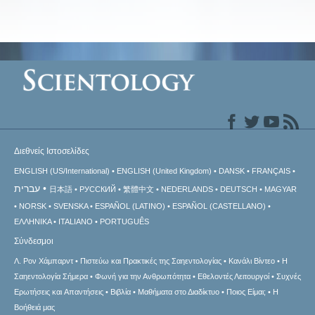
Διεθνείς Ιστοσελίδες
ENGLISH (US/International)
ENGLISH (United Kingdom)
DANSK
FRANÇAIS
עברית
日本語
РУССКИЙ
繁體中文
NEDERLANDS
DEUTSCH
MAGYAR
NORSK
SVENSKA
ESPAÑOL (LATINO)
ESPAÑOL (CASTELLANO)
ΕΛΛΗΝΙΚA
ITALIANO
PORTUGUÊS
Σύνδεσμοι
Λ. Ρον Χάμπαρντ
Πιστεύω και Πρακτικές της Σαηεντολογίας
Κανάλι Βίντεο
Η
Σαηεντολογία Σήμερα
Φωνή για την Ανθρωπότητα
Εθελοντές Λειτουργοί
Συχνές
Ερωτήσεις και Απαντήσεις
Βιβλία
Μαθήματα στο Διαδίκτυο
Ποιος Είμαι;
Η
Βοήθειά μας