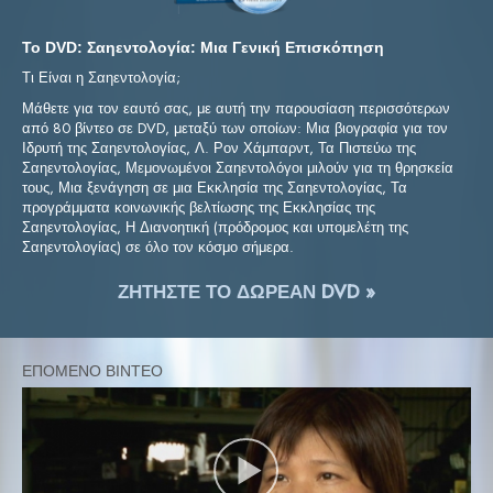
Το DVD: Σαηεντολογία: Μια Γενική Επισκόπηση
Τι Είναι η Σαηεντολογία;
Μάθετε για τον εαυτό σας, με αυτή την παρουσίαση περισσότερων
από 80 βίντεο σε DVD, μεταξύ των οποίων: Μια βιογραφία για τον
Ιδρυτή της Σαηεντολογίας, Λ. Ρον Χάμπαρντ, Τα Πιστεύω της
Σαηεντολογίας, Μεμονωμένοι Σαηεντολόγοι μιλούν για τη θρησκεία
τους, Μια ξενάγηση σε μια Εκκλησία της Σαηεντολογίας, Τα
προγράμματα κοινωνικής βελτίωσης της Εκκλησίας της
Σαηεντολογίας, Η Διανοητική (πρόδρομος και υπομελέτη της
Σαηεντολογίας) σε όλο τον κόσμο σήμερα.
ΖΗΤΗΣΤΕ ΤΟ ΔΩΡΕΑΝ DVD »