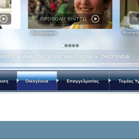
ΠΡΟΒΟΛΗ ΒΙΝΤΕΟ
ΠΡ
Φωτογράφος
Φοιτητή
ΟΛΟΓΟ
»
ΑΝΑ ΕΠΑΓΓΕΛΜΑΤΙΚΗ ΑΣΧΟΛΙΑ
»
ΟΙΚΟΓΕΝΕΙΑ
ευση
Οικογένεια
Επαγγελματίας
Τομέας Υγ