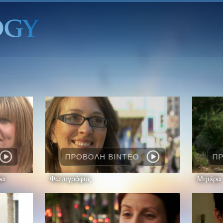
ΠΡΟΒΟΛΗ ΒΙΝΤΕΟ
ΠΡ
ρα
Φωτογράφος
Μητέρα