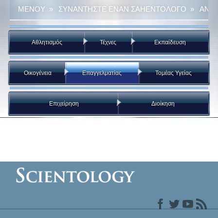
ΜΕΝΟΥ
»
ΣΥΝΑΝΤΗΣΤΕ ΕΝΑΝ ΣΑΗΕΝΤΟΛΟΓΟ
»
ΑΝΑ 
Αθλητισμός
Τέχνες
Εκπαίδευση
Οικογένεια
Επαγγελματίας
Τομέας Υγείας
Επιχείρηση
Διοίκηση