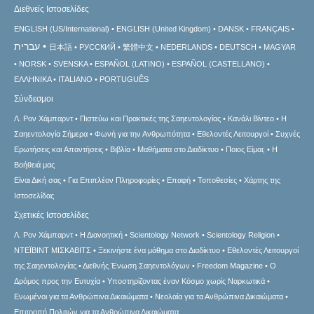
Διεθνείς Ιστοσελίδες
ENGLISH (US/International)
ENGLISH (United Kingdom)
DANSK
FRANÇAIS
עברית
日本語
РУССКИЙ
繁體中文
NEDERLANDS
DEUTSCH
MAGYAR
NORSK
SVENSKA
ESPAÑOL (LATINO)
ESPAÑOL (CASTELLANO)
ΕΛΛΗΝΙΚA
ITALIANO
PORTUGUÊS
Σύνδεσμοι
Λ. Ρον Χάμπαρντ
Πιστεύω και Πρακτικές της Σαηεντολογίας
Κανάλι Βίντεο
Η
Σαηεντολογία Σήμερα
Φωνή για την Ανθρωπότητα
Εθελοντές Λειτουργοί
Συχνές
Ερωτήσεις και Απαντήσεις
Βιβλία
Μαθήματα στο Διαδίκτυο
Ποιος Είμαι;
Η
Βοήθειά μας
Είναι Δική σας
Για Επιπλέον Πληροφορίες
Επαφή
Τοποθεσίες
Χάρτης της
Ιστοσελίδας
Σχετικές Ιστοσελίδες
Λ. Ρον Χάμπαρντ
Η Διανοητική
Scientology Network
Scientology Religion
ΝΤΕΪΒΙΝΤ ΜΙΣΚAΒΙΤΣ
Ξεκινήστε ένα μάθημα στο Διαδίκτυο
Εθελοντές Λειτουργοί
της Σαηεντολογίας
Διεθνής Ένωση Σαηεντολόγων
Freedom Magazine
Ο
Δρόμος προς την Ευτυχία
Υποστηρίζοντας έναν Κόσμο χωρίς Ναρκωτικά
Ενωµένοι για τα Ανθρώπινα Δικαιώµατα
Νεολαία για τα Ανθρώπινα Δικαιώματα
Επιτροπή Πολιτών για τα Ανθρώπινα Δικαιώματα