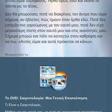
οποίο είμαι περήφανος. Ήρθα όμως εδώ και έκανα τα
πάντα ως το τέλος.
Δεν θα μπορούσες ποτέ να διακρίνεις τον άντρα που είμαι
σήμερα, αν έβλεπες πώς ήμουν όταν ήρθα εδώ. Ποτέ δεν
υπήρξα πιο χαρούμενος με τον εαυτό μου, ποτέ δεν είχα
μεγαλύτερη πίστη στον εαυτό μου και στις ικανότητές μου.
Σήμερα μπορώ και πάλι να κοιταχτώ στον καθρέφτη και
να πω: «Αυτός είμαι και αυτά πρόκειται να κάνω».
Μοιραστείτε το
Το DVD: Σαηεντολογία: Μια Γενική Επισκόπηση
Τι Είναι η Σαηεντολογία;
Μάθετε για τον εαυτό σας, με αυτή την παρουσίαση περισσότερων