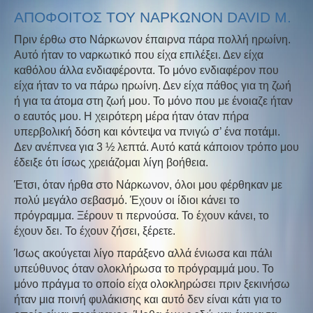
ΑΠΟΦΟΙΤΟΣ ΤΟΥ ΝΑΡΚΩΝΟΝ DAVID M.
Πριν έρθω στο Νάρκωνον έπαιρνα πάρα πολλή ηρωίνη.
Αυτό ήταν το ναρκωτικό που είχα επιλέξει. Δεν είχα
καθόλου άλλα ενδιαφέροντα. Το μόνο ενδιαφέρον που
είχα ήταν το να πάρω ηρωίνη. Δεν είχα πάθος για τη ζωή
ή για τα άτομα στη ζωή μου. Το μόνο που με ένοιαζε ήταν
ο εαυτός μου. Η χειρότερη μέρα ήταν όταν πήρα
υπερβολική δόση και κόντεψα να πνιγώ σ’ ένα ποτάμι.
Δεν ανέπνεα για 3 ½ λεπτά. Αυτό κατά κάποιον τρόπο μου
έδειξε ότι ίσως χρειάζομαι λίγη βοήθεια.
Έτσι, όταν ήρθα στο Νάρκωνον, όλοι μου φέρθηκαν με
πολύ μεγάλο σεβασμό. Έχουν οι ίδιοι κάνει το
πρόγραμμα. Ξέρουν τι περνούσα. Το έχουν κάνει, το
έχουν δει. Το έχουν ζήσει, ξέρετε.
Ίσως ακούγεται λίγο παράξενο αλλά ένιωσα και πάλι
υπεύθυνος όταν ολοκλήρωσα το πρόγραμμά μου. Το
μόνο πράγμα το οποίο είχα ολοκληρώσει πριν ξεκινήσω
ήταν μια ποινή φυλάκισης και αυτό δεν είναι κάτι για το