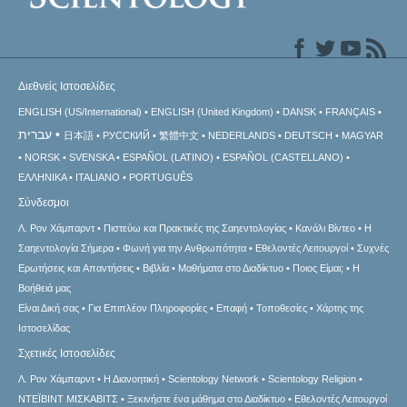
Διεθνείς Ιστοσελίδες
ENGLISH (US/International)
ENGLISH (United Kingdom)
DANSK
FRANÇAIS
עברית
日本語
РУССКИЙ
繁體中文
NEDERLANDS
DEUTSCH
MAGYAR
NORSK
SVENSKA
ESPAÑOL (LATINO)
ESPAÑOL (CASTELLANO)
ΕΛΛΗΝΙΚA
ITALIANO
PORTUGUÊS
Σύνδεσμοι
Λ. Ρον Χάμπαρντ
Πιστεύω και Πρακτικές της Σαηεντολογίας
Κανάλι Βίντεο
Η
Σαηεντολογία Σήμερα
Φωνή για την Ανθρωπότητα
Εθελοντές Λειτουργοί
Συχνές
Ερωτήσεις και Απαντήσεις
Βιβλία
Μαθήματα στο Διαδίκτυο
Ποιος Είμαι;
Η
Βοήθειά μας
Είναι Δική σας
Για Επιπλέον Πληροφορίες
Επαφή
Τοποθεσίες
Χάρτης της
Ιστοσελίδας
Σχετικές Ιστοσελίδες
Λ. Ρον Χάμπαρντ
Η Διανοητική
Scientology Network
Scientology Religion
ΝΤΕΪΒΙΝΤ ΜΙΣΚAΒΙΤΣ
Ξεκινήστε ένα μάθημα στο Διαδίκτυο
Εθελοντές Λειτουργοί