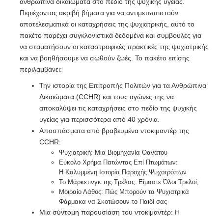
ανθρώπινα δικαιώματα στο πεδίο της ψυχικής υγείας.
Περιέχοντας ακριβή βήματα για να αντιμετωπιστούν
αποτελεσματικά οι καταχρήσεις της ψυχιατρικής, αυτό το
πακέτο παρέχει συγκλονιστικά δεδομένα και συμβουλές για
να σταματήσουν οι καταστροφικές πρακτικές της ψυχιατρικής
και να βοηθήσουμε να σωθούν ζωές. Το πακέτο επίσης
περιλαμβάνει:
Την ιστορία της Επιτροπής Πολιτών για τα Ανθρώπινα
Δικαιώματα (CCHR) και τους αγώνες της να
αποκαλύψει τις καταχρήσεις στο πεδίο της ψυχικής
υγείας για περισσότερα από 40 χρόνια.
Αποσπάσματα από βραβευμένα ντοκιμαντέρ της
CCHR:
Ψυχιατρική: Μια Βιομηχανία Θανάτου
Εύκολο Χρήμα Πατώντας Επί Πτωμάτων:
Η Καλυμμένη Ιστορία Παροχής Ψυχοτρόπων
Το Μάρκετινγκ της Τρέλας: Είμαστε Όλοι Τρελοί;
Μοιραίο Λάθος: Πώς Μπορούν τα Ψυχιατρικά
Φάρμακα να Σκοτώσουν το Παιδί σας
Μια σύντομη παρουσίαση του ντοκιμαντέρ: Η