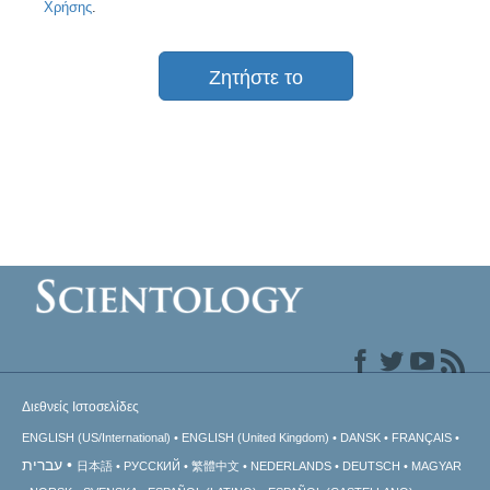
Χρήσης
.
Ζητήστε το
Διεθνείς Ιστοσελίδες
ENGLISH (US/International)
ENGLISH (United Kingdom)
DANSK
FRANÇAIS
עברית
日本語
РУССКИЙ
繁體中文
NEDERLANDS
DEUTSCH
MAGYAR