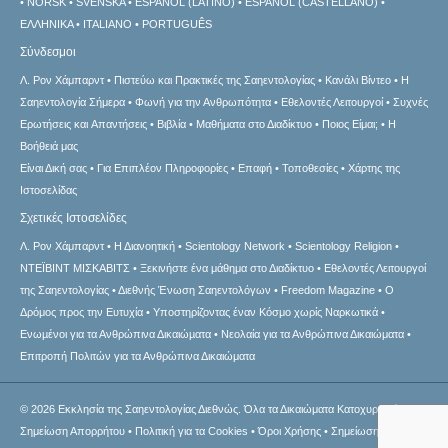
NORSK
SVENSKA
ESPAÑOL (LATINO)
ESPAÑOL (CASTELLANO)
ΕΛΛΗΝΙΚA
ITALIANO
PORTUGUÊS
Σύνδεσμοι
Λ. Ρον Χάμπαρντ
Πιστεύω και Πρακτικές της Σαηεντολογίας
Κανάλι Βίντεο
Η
Σαηεντολογία Σήμερα
Φωνή για την Ανθρωπότητα
Εθελοντές Λειτουργοί
Συχνές
Ερωτήσεις και Απαντήσεις
Βιβλία
Μαθήματα στο Διαδίκτυο
Ποιος Είμαι;
Η
Βοήθειά μας
Είναι Δική σας
Για Επιπλέον Πληροφορίες
Επαφή
Τοποθεσίες
Χάρτης της
Ιστοσελίδας
Σχετικές Ιστοσελίδες
Λ. Ρον Χάμπαρντ
Η Διανοητική
Scientology Network
Scientology Religion
ΝΤΕΪΒΙΝΤ ΜΙΣΚAΒΙΤΣ
Ξεκινήστε ένα μάθημα στο Διαδίκτυο
Εθελοντές Λειτουργοί
της Σαηεντολογίας
Διεθνής Ένωση Σαηεντολόγων
Freedom Magazine
Ο
Δρόμος προς την Ευτυχία
Υποστηρίζοντας έναν Κόσμο χωρίς Ναρκωτικά
Ενωµένοι για τα Ανθρώπινα Δικαιώµατα
Νεολαία για τα Ανθρώπινα Δικαιώματα
Επιτροπή Πολιτών για τα Ανθρώπινα Δικαιώματα
© 2026
Εκκλησία της Σαηεντολογίας Διεθνώς.
Όλα τα Δικαιώματα Κατοχυρωμένα.
Σημείωση Απορρήτου
•
Πολιτική για τα Cookies
•
Όροι Χρήσης
•
Σημείωση σχετική