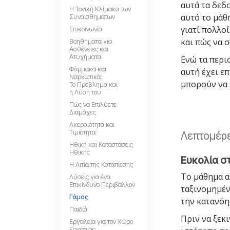
αυτά τα δεδ
Η Τονική Κλίμακα των
αυτό το μάθη
Συναισθημάτων
γιατί πολλο
Επικοινωνία
και πώς να 
Βοηθήματα για
Ασθένειες και
Ατυχήματα
Ενώ τα περι
Φάρμακα και
αυτή έχει επ
Ναρκωτικά:
μπορούν να 
Το Πρόβλημα και
η Λύση του
Πώς να Επιλύετε
Διαμάχες
Ακεραιότητα και
Τιμιότητα
Λεπτομέρε
Ηθική και Καταστάσεις
Ηθικής
Ευκολία σ
Η Αιτία της Καταπίεσης
Το μάθημα α
Λύσεις για ένα
Επικίνδυνο Περιβάλλον
ταξινομημέν
Γάμος
την κατανόη
Παιδιά
Πριν να ξεκ
Εργαλεία για τον Χώρο
Εργασίας