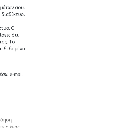
ημάτων σου,
 διαδίκτυο,
κτυο. Ο
σεις ότι
τος. Το
τα δεδομένα
έσω e‑mail
.
νόηση
τε ο ένας