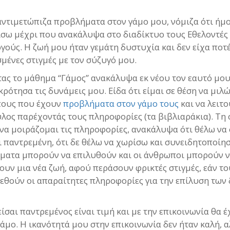
ντιμετώπιζα προβλήματα στον γάμο μου, νόμιζα ότι ήμ
σω μέχρι που ανακάλυψα στο διαδίκτυο τους Εθελοντές
γούς. Η ζωή μου ήταν γεμάτη δυστυχία και δεν είχα ποτ
μένες στιγμές με τον σύζυγό μου.
ας το μάθημα “Γάμος” ανακάλυψα εκ νέου τον εαυτό μου
ρότησα τις δυνάμεις μου. Είδα ότι είμαι σε θέση να μιλώ
ους που έχουν
προβλήματα στον γάμο τους
και να λειτ
ος παρέχοντάς τους πληροφορίες (τα βιβλιαράκια). Τη 
να μοιράζομαι τις πληροφορίες, ανακάλυψα ότι θέλω να
ι παντρεμένη, ότι δε θέλω να χωρίσω και συνειδητοποίησ
ματα μπορούν να επιλυθούν και οι άνθρωποι μπορούν 
ουν μια νέα ζωή, αφού περάσουν φρικτές στιγμές, εάν το
εθούν οι απαραίτητες πληροφορίες για την επίλυση των
είσαι παντρεμένος είναι τιμή και με την επικοινωνία θα έ
γάμο. Η ικανότητά μου στην επικοινωνία δεν ήταν καλή, 