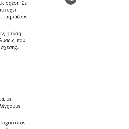
υς σχέση. Σε
πιτύχει,
ι ταιριάζουν
ν, η τάση
 λύσεις, που
 σχέσης.
α, με
ελέγχουμε
 logon στον