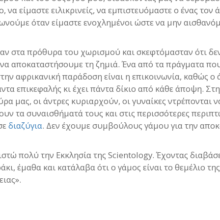
ο, να είμαστε ειλικρινείς, να εμπιστευόμαστε ο ένας τον 
ωνούμε όταν είμαστε ενοχλημένοι ώστε να μην αισθανό
αν στα πρόθυρα του χωρισμού και σκεφτόμασταν ότι δε
να αποκαταστήσουμε τη ζημιά. Ένα από τα πράγματα πο
στην αφρικανική παράδοση είναι η επικοινωνία, καθώς ο 
άντα επικεφαλής κι έχει πάντα δίκιο από κάθε άποψη. Στ
ρα μας, οι άντρες κυριαρχούν, οι γυναίκες ντρέπονται ν
υν τα συναισθήματά τους και στις περισσότερες περιπτ
σε
διαζύγια
. Δεν έχουμε συμβούλους γάμου για την απο
στώ πολύ την Εκκλησία της Scientology. Έχοντας διαβάσε
άκι, έμαθα και κατάλαβα ότι ο γάμος είναι το θεμέλιο της
ειας».