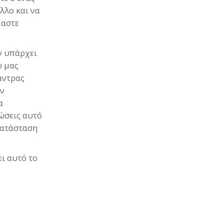
άλλο και να
μαστε
ν υπάρχει
υ μας
άντρας
ην
α
ώσεις αυτό
κατάσταση
ι αυτό το