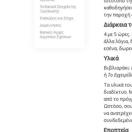
ιστότοπο τη
Τα Βασικά Στοιχεία της
καθοδηγήσει
Οργάνωσης
την παροχή 
Επιδιώξεις και Στόχοι
Διάρκεια 
Διερευνήσεις
Βασικές Αρχές
4 με 5 ώρες
Δημοσίων Σχέσεων
άλλα λόγια,
εσένα, δωρε
Υλικά
Βιβλιαράκι:
ή
Το Εγχειρίδ
Τα υλικά το
διαδίκτυο. Μ
από το πρόγ
Ωστόσο, σου
να ανατρέχει
συνδεδεμένο
Εποπτεία