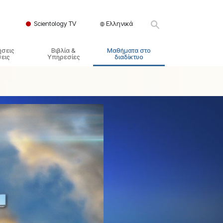
Scientology TV
Ελληνικά
ήσεις
Βιβλία &
Μαθήματα στο
εις
Υπηρεσίες
διαδίκτυο
ικές Αρχές
ικά Βιβλία
Πώς να Επιλύετε Διαμάχες
λησία
φημένα Βιβλία
Τα Δυναμικά της Ύπαρξης
ς Σαηεντολογίας
γωγικές Διαλέξεις
Τα Συστατικά της Κατανόησης
γικά Φιλμ
Λύσεις για ένα Επικίνδυνο
Περιβάλλον
γικές Υπηρεσίες
Βοηθήματα για Ασθένειες και
Ατυχήματα
Ακεραιότητα και Τιμιότητα
Γάμος