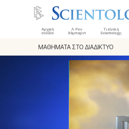
Αρχική
Λ. Ρον
Τι είναι η
σελίδα
Χάμπαρντ
Scientology;
ΜΑΘΗΜΑΤΑ ΣΤΟ ΔΙΑΔΙΚΤΥΟ
Πιστεύω και Πρακ
Τα Πιστεύω και οι
Σαηεντολογίας
Τι Λένε οι Σαηεντο
Σαηεντολογία
Συναντήστε έναν
Μέσα σε μια Εκκλ
Οι Βασικές Αρχές 
Σαηεντολογίας
Μια Εισαγωγή στη 