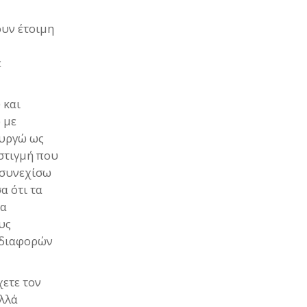
ουν έτοιμη
έ
 και
 με
ουργώ ως
στιγμή που
 συνεχίσω
α ότι τα
να
υς
 διαφορών
χετε τον
αλλά