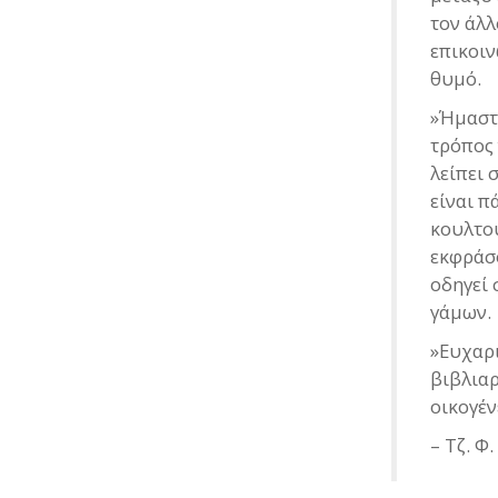
τον άλλ
επικοιν
θυμό.
»Ήμαστ
τρόπος 
λείπει 
είναι π
κουλτού
εκφράσο
οδηγεί 
γάμων.
»Ευχαρι
βιβλιαρ
οικογέν
– Τζ. Φ.