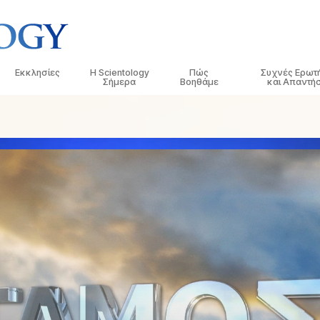
Εκκλησίες
Η Scientology
Πώς
Συχνές Ερωτ
Σήμερα
Βοηθάμε
και Απαντήσ
τικές
Εντοπίστε μια Εκκλησία
Εγκαίνια
Ο Δρόμος προς την Ευτυχία
Ιστορικό και Βασ
Εισαγωγ
 Κώδικες της
Ιδανικές Εκκλησίες της Scientology
Εκδηλώσεις της Scientology
Applied Scholastics
Μέσα σε μια Εκκ
Ηχογρα
Ανώτεροι οργανισμοί
Ντέιβιντ Μισκάβιτς: Εκκλησιαστικός
Κρίμινον
Ο Οργανισμός τη
Οι Εισα
λόγοι για τη
Ηγέτης της Scientology
Η Βάση του Φλαγκ
Νάρκωνον
Εισαγω
 Σαηεντολόγο
Freewinds
Η Αλήθεια για τα Ναρκωτικά
Εισαγω
ησία
Φέρνοντας τη Σαηεντολογία στον
Ενωμένοι για τα Ανθρώπινα
Κόσμο
Δικαιώματα
της
Επιτροπή Πολιτών για τα
Ανθρώπινα Δικαιώματα
Διανοητική