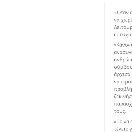
«Όταν α
να χωρί
Λειτουρ
ευτυχισ
»Κάνοντ
ανασυγκ
ανθρώπ
σύμβουλ
άρχισα 
να είμα
προβλή
ξεκινήσ
παρασχ
τους.
»Το να 
τέλειο 