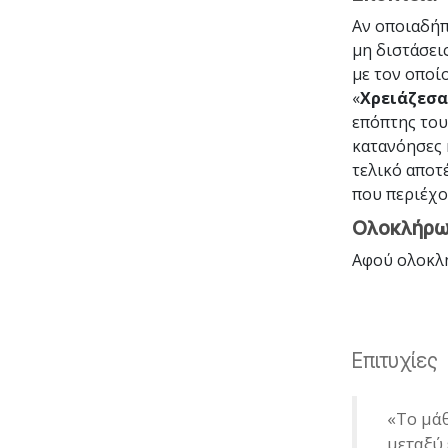
Αν οποιαδήπ
μη διστάσει
με τον οποί
«
Χρειάζεσα
επόπτης του
κατανόησες 
τελικό αποτ
που περιέχο
Ολοκλήρω
Αφού ολοκλ
Επιτυχίες
«Το μά
μεταξύ 