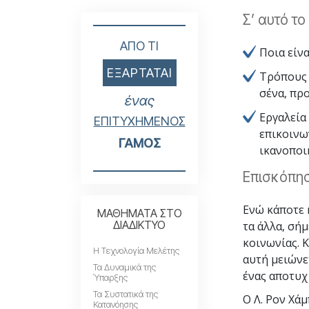
Σ’ αυτό τ
ΑΠΟ ΤΙ
Ποια είν
ΕΞΑΡΤΑΤΑΙ
Τρόπους 
σένα, προ
ένας
Εργαλεία
ΕΠΙΤΥΧΗΜΕΝΟΣ
επικοινω
ΓΑΜΟΣ
ικανοποι
Επισκόπησ
Ενώ κάποτε 
ΜΑΘΗΜΑΤΑ ΣΤΟ
ΔΙΑΔΙΚΤΥΟ
τα άλλα, σή
κοινωνίας. 
Η Τεχνολογία Μελέτης
αυτή μειώνετ
Τα Δυναμικά της
ένας αποτυχ
Ύπαρξης
Τα Συστατικά της
Ο Λ. Ρον Χά
Κατανόησης