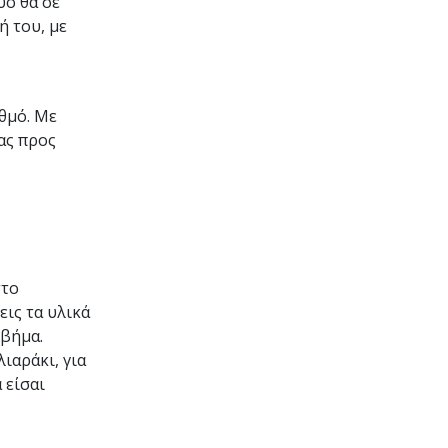
υο θα σε
 του, με
υθμό. Με
ας προς
στο
εις τα υλικά
 βήμα.
ιαράκι, για
 είσαι