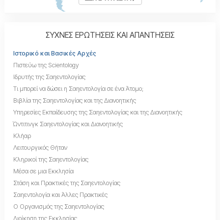
ΣΥΧΝΕΣ ΕΡΩΤΗΣΕΙΣ ΚΑΙ ΑΠΑΝΤΗΣΕΙΣ
Ιστορικό και Βασικές Αρχές
Πιστεύω της Scientology
Ιδρυτής της Σαηεντολογίας
Τι μπορεί να δώσει η Σαηεντολογία σε ένα Άτομο;
Βιβλία της Σαηεντολογίας και της Διανοητικής
Υπηρεσίες Εκπαίδευσης της Σαηεντολογίας και της Διανοητικής
Ώντιτινγκ Σαηεντολογίας και Διανοητικής
Κλήαρ
Λειτουργικός Θήταν
Κληρικοί της Σαηεντολογίας
Μέσα σε μια Εκκλησία
Στάση και Πρακτικές της Σαηεντολογίας
Σαηεντολογία και Άλλες Πρακτικές
Ο Οργανισμός της Σαηεντολογίας
Διοίκηση της Εκκλησίας