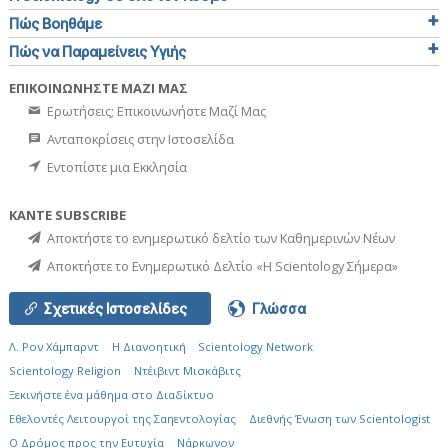
Πώς Βοηθάμε
Πώς να Παραμείνεις Υγιής
ΕΠΙΚΟΙΝΩΝΗΣΤΕ ΜΑΖΙ ΜΑΣ
Ερωτήσεις; Επικοινωνήστε Μαζί Μας
Ανταποκρίσεις στην Ιστοσελίδα
Εντοπίστε μια Εκκλησία
ΚΑΝΤΕ SUBSCRIBE
Αποκτήστε το ενημερωτικό δελτίο των Καθημερινών Νέων
Αποκτήστε το Ενημερωτικό Δελτίο «Η Scientology Σήμερα»
Σχετικές Ιστοσελίδες
Γλώσσα
Λ. Ρον Χάμπαρντ
Η Διανοητική
Scientology Network
Scientology Religion
Ντέιβιντ Μισκάβιτς
Ξεκινήστε ένα μάθημα στο Διαδίκτυο
Εθελοντές Λειτουργοί της Σαηεντολογίας
Διεθνής Ένωση των Scientologist
Ο Δρόμος προς την Ευτυχία
Νάρκωνον