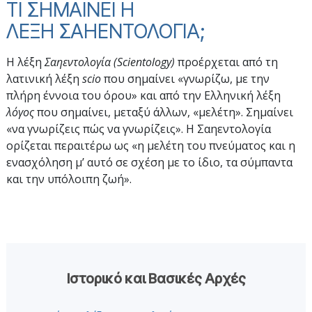
ΤΙ ΣΗΜΑΙΝΕΙ Η
ΛΕΞΗ ΣΑΗΕΝΤΟΛΟΓΙΑ;
Η λέξη
Σαηεντολογία (Scientology)
προέρχεται από τη
λατινική λέξη
scio
που σημαίνει «γνωρίζω, με την
πλήρη έννοια του όρου» και από την Ελληνική λέξη
λόγος
που σημαίνει, μεταξύ άλλων, «μελέτη». Σημαίνει
«να γνωρίζεις πώς να γνωρίζεις». Η Σαηεντολογία
ορίζεται περαιτέρω ως «η μελέτη του πνεύματος και η
ενασχόληση μ’ αυτό σε σχέση με το ίδιο, τα σύμπαντα
και την υπόλοιπη ζωή».
Ιστορικό και Βασικές Αρχές