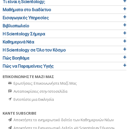
Τι είναι η Scientology;
Μαθήματα στο διαδίκτυο
Εισαγωγικές Υπηρεσίες
Βιβλιοπωλείο
Η Scientology Σήμερα
Καθημερινά Νέα
Η Scientology σε Όλο τον Κόσμο
Πώς Βοηθάμε
Πώς να Παραμείνεις Υγιής
ΕΠΙΚΟΙΝΩΝΗΣΤΕ ΜΑΖΙ ΜΑΣ
Ερωτήσεις; Επικοινωνήστε Μαζί Μας
Ανταποκρίσεις στην Ιστοσελίδα
Εντοπίστε μια Εκκλησία
ΚΑΝΤΕ SUBSCRIBE
Αποκτήστε το ενημερωτικό δελτίο των Καθημερινών Νέων
Αποκτήστε το Ενημερωτικό Δελτίο «Η Scientology Σήμερα»