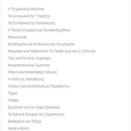
Η Τεχνολογία Μελέτης
Τα Δυναμικά της Ύπαρξης
Τα Συστατικά της Κατανόησης
Η Τονική Κλίμακα των Συναισθημάτων
Επικοινωνία
Βοηθήματα για Ασθένειες και Ατυχήματα
Φάρμακα και Ναρκωτικά: Το Πρόβλημα και η Λύση του
Πώς να Επιλύετε Διαμάχες
Ακεραιότητα και Τιμιότητα
Ηθική και Καταστάσεις Ηθικής
Η Αιτία της Καταπίεσης
Λύσεις για ένα Επικίνδυνο Περιβάλλον
Γάμος
Παιδιά
Εργαλεία για τον Χώρο Εργασίας
Τα Βασικά Στοιχεία της Οργάνωσης
Επιδιώξεις και Στόχοι
Διερευνήσεις