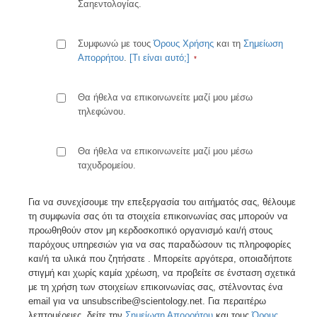
Σαηεντολογίας.
Συμφωνώ με τους
Όρους Χρήσης
και τη
Σημείωση
Απορρήτου
.
[Τι είναι αυτό;]
Θα ήθελα να επικοινωνείτε μαζί μου μέσω
τηλεφώνου.
Θα ήθελα να επικοινωνείτε μαζί μου μέσω
ταχυδρομείου.
Για να συνεχίσουμε την επεξεργασία του αιτήματός σας, θέλουμε
τη συμφωνία σας ότι τα στοιχεία επικοινωνίας σας μπορούν να
προωθηθούν στον μη κερδοσκοπικό οργανισμό και/ή στους
παρόχους υπηρεσιών για να σας παραδώσουν τις πληροφορίες
και/ή τα υλικά που ζητήσατε . Μπορείτε αργότερα, οποιαδήποτε
στιγμή και χωρίς καμία χρέωση, να προβείτε σε ένσταση σχετικά
με τη χρήση των στοιχείων επικοινωνίας σας, στέλνοντας ένα
email για να unsubscribe@scientology.net. Για περαιτέρω
λεπτομέρειες, δείτε την
Σημείωση Απορρήτου
και τους
Όρους