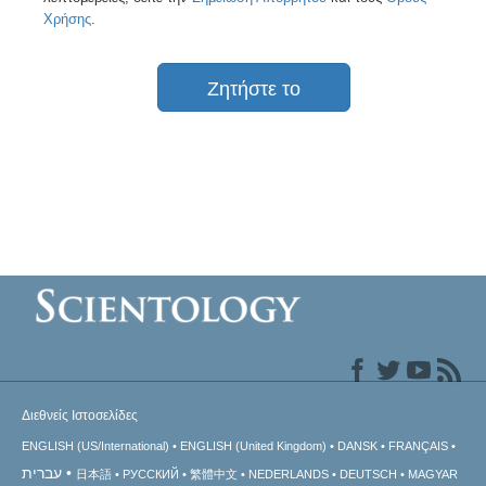
Χρήσης
.
Ζητήστε το
Διεθνείς Ιστοσελίδες
ENGLISH (US/International)
ENGLISH (United Kingdom)
DANSK
FRANÇAIS
עברית
日本語
РУССКИЙ
繁體中文
NEDERLANDS
DEUTSCH
MAGYAR