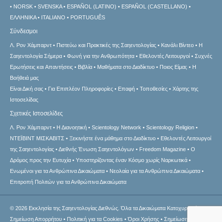
NORSK
SVENSKA
ESPAÑOL (LATINO)
ESPAÑOL (CASTELLANO)
ΕΛΛΗΝΙΚA
ITALIANO
PORTUGUÊS
Σύνδεσμοι
Λ. Ρον Χάμπαρντ
Πιστεύω και Πρακτικές της Σαηεντολογίας
Κανάλι Βίντεο
Η
Σαηεντολογία Σήμερα
Φωνή για την Ανθρωπότητα
Εθελοντές Λειτουργοί
Συχνές
Ερωτήσεις και Απαντήσεις
Βιβλία
Μαθήματα στο Διαδίκτυο
Ποιος Είμαι;
Η
Βοήθειά μας
Είναι Δική σας
Για Επιπλέον Πληροφορίες
Επαφή
Τοποθεσίες
Χάρτης της
Ιστοσελίδας
Σχετικές Ιστοσελίδες
Λ. Ρον Χάμπαρντ
Η Διανοητική
Scientology Network
Scientology Religion
ΝΤΕΪΒΙΝΤ ΜΙΣΚAΒΙΤΣ
Ξεκινήστε ένα μάθημα στο Διαδίκτυο
Εθελοντές Λειτουργοί
της Σαηεντολογίας
Διεθνής Ένωση Σαηεντολόγων
Freedom Magazine
Ο
Δρόμος προς την Ευτυχία
Υποστηρίζοντας έναν Κόσμο χωρίς Ναρκωτικά
Ενωµένοι για τα Ανθρώπινα Δικαιώµατα
Νεολαία για τα Ανθρώπινα Δικαιώματα
Επιτροπή Πολιτών για τα Ανθρώπινα Δικαιώματα
© 2026
Εκκλησία της Σαηεντολογίας Διεθνώς.
Όλα τα Δικαιώματα Κατοχυρωμένα.
Σημείωση Απορρήτου
•
Πολιτική για τα Cookies
•
Όροι Χρήσης
•
Σημείωση σχετική