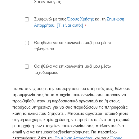
Σαηεντολογίας.
Συμφωνώ με τους
Όρους Χρήσης
και τη
Σημείωση
Απορρήτου
.
[Τι είναι αυτό;]
Θα ήθελα να επικοινωνείτε μαζί μου μέσω
τηλεφώνου.
Θα ήθελα να επικοινωνείτε μαζί μου μέσω
ταχυδρομείου.
Για να συνεχίσουμε την επεξεργασία του αιτήματός σας, θέλουμε
τη συμφωνία σας ότι τα στοιχεία επικοινωνίας σας μπορούν να
προωθηθούν στον μη κερδοσκοπικό οργανισμό και/ή στους
παρόχους υπηρεσιών για να σας παραδώσουν τις πληροφορίες
και/ή τα υλικά που ζητήσατε . Μπορείτε αργότερα, οποιαδήποτε
στιγμή και χωρίς καμία χρέωση, να προβείτε σε ένσταση σχετικά
με τη χρήση των στοιχείων επικοινωνίας σας, στέλνοντας ένα
email για να unsubscribe@scientology.net. Για περαιτέρω
λεπτομέρειες, δείτε την
Σημείωση Απορρήτου
και τους
Όρους