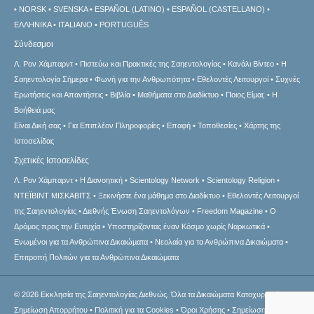
NORSK
SVENSKA
ESPAÑOL (LATINO)
ESPAÑOL (CASTELLANO)
ΕΛΛΗΝΙΚA
ITALIANO
PORTUGUÊS
Σύνδεσμοι
Λ. Ρον Χάμπαρντ
Πιστεύω και Πρακτικές της Σαηεντολογίας
Κανάλι Βίντεο
Η
Σαηεντολογία Σήμερα
Φωνή για την Ανθρωπότητα
Εθελοντές Λειτουργοί
Συχνές
Ερωτήσεις και Απαντήσεις
Βιβλία
Μαθήματα στο Διαδίκτυο
Ποιος Είμαι;
Η
Βοήθειά μας
Είναι Δική σας
Για Επιπλέον Πληροφορίες
Επαφή
Τοποθεσίες
Χάρτης της
Ιστοσελίδας
Σχετικές Ιστοσελίδες
Λ. Ρον Χάμπαρντ
Η Διανοητική
Scientology Network
Scientology Religion
ΝΤΕΪΒΙΝΤ ΜΙΣΚAΒΙΤΣ
Ξεκινήστε ένα μάθημα στο Διαδίκτυο
Εθελοντές Λειτουργοί
της Σαηεντολογίας
Διεθνής Ένωση Σαηεντολόγων
Freedom Magazine
Ο
Δρόμος προς την Ευτυχία
Υποστηρίζοντας έναν Κόσμο χωρίς Ναρκωτικά
Ενωµένοι για τα Ανθρώπινα Δικαιώµατα
Νεολαία για τα Ανθρώπινα Δικαιώματα
Επιτροπή Πολιτών για τα Ανθρώπινα Δικαιώματα
© 2026
Εκκλησία της Σαηεντολογίας Διεθνώς.
Όλα τα Δικαιώματα Κατοχυρωμένα.
Σημείωση Απορρήτου
•
Πολιτική για τα Cookies
•
Όροι Χρήσης
•
Σημείωση σχετική