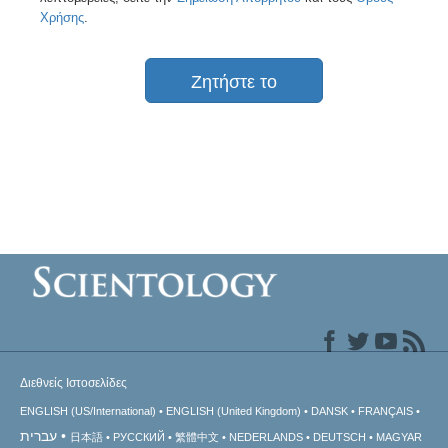
Χρήσης
.
Ζητήστε το
Διεθνείς Ιστοσελίδες
ENGLISH (US/International)
ENGLISH (United Kingdom)
DANSK
FRANÇAIS
עברית
日本語
РУССКИЙ
繁體中文
NEDERLANDS
DEUTSCH
MAGYAR