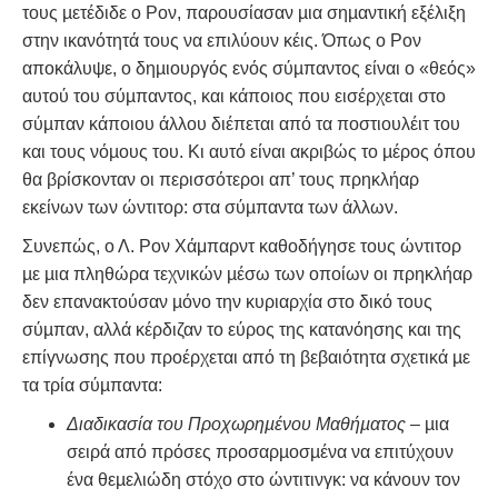
τους µετέδιδε ο Ρον, παρουσίασαν µια σηµαντική εξέλιξη
στην ικανότητά τους να επιλύουν κέις. Όπως ο Ρον
αποκάλυψε, ο δηµιουργός ενός σύµπαντος είναι ο «θεός»
αυτού του σύµπαντος, και κάποιος που εισέρχεται στο
σύµπαν κάποιου άλλου διέπεται από τα ποστιουλέιτ του
και τους νόµους του. Κι αυτό είναι ακριβώς το µέρος όπου
θα βρίσκονταν οι περισσότεροι απ’ τους πρηκλήαρ
εκείνων των ώντιτορ: στα σύµπαντα των άλλων.
Συνεπώς, ο Λ. Ρον Χάμπαρντ καθοδήγησε τους ώντιτορ
µε µια πληθώρα τεχνικών µέσω των οποίων οι πρηκλήαρ
δεν επανακτούσαν µόνο την κυριαρχία στο δικό τους
σύµπαν, αλλά κέρδιζαν το εύρος της κατανόησης και της
επίγνωσης που προέρχεται από τη βεβαιότητα σχετικά µε
τα τρία σύµπαντα:
Διαδικασία του Προχωρηµένου Μαθήµατος
– µια
σειρά από πρόσες προσαρµοσµένα να επιτύχουν
ένα θεµελιώδη στόχο στο ώντιτινγκ: να κάνουν τον