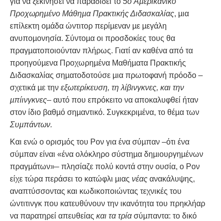
για να ξεκινήσει να παραδίδει το
5o Αµερικανικό
Προχωρηµένο Μάθηµα Πρακτικής Διδασκαλίας
, µια
επίλεκτη οµάδα ώντιτορ περίµεναν µε µεγάλη
ανυποµονησία. Σύντοµα οι προσδοκίες τους θα
πραγµατοποιούνταν πλήρως. Γιατί αν καθένα από τα
προηγούµενα Προχωρηµένα Μαθήµατα Πρακτικής
Διδασκαλίας σηµατοδοτούσε µια πρωτοφανή πρόοδο –
σχετικά µε την
εξωτερίκευση, τη λίβινγκνες, και την
µπίινγκνες
– αυτό που επρόκειτο να αποκαλυφθεί ήταν
στον ίδιο βαθµό σηµαντικό. Συγκεκριµένα, το θέµα των
Συµπάντων.
Και ενώ ο ορισµός του Ρον για ένα σύµπαν –ότι ένα
σύµπαν είναι «ένα ολόκληρο σύστηµα δηµιουργηµένων
πραγµάτων»– πλησίαζε πολύ κοντά στην ουσία, ο Ρον
είχε τώρα περάσει το κατώφλι µιας
νέας
ανακάλυψης,
αναπτύσσοντας και κωδικοποιώντας τεχνικές του
ώντιτινγκ που κατευθύνουν την ικανότητα του πρηκλήαρ
να παρατηρεί απευθείας
και τα τρία
σύµπαντα: το δικό