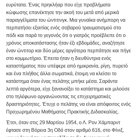
ευρύτατα. Ένας πρηκλήαρ που είχε προβλήµατα
κώφωσης επανέκτησε την ακοή του µετά από µερικά
παραγγέλµατα του ώντιτινγκ. Μια γυναίκα ανήµπορη να
περπατήσει εξαιτίας ενός σοβαρού τραυµατισµού στο
πόδι και παρά το γεγονός ότι ο γιατρός προέβλεπε ότι ο
χρόνος αποκατάστασης ήταν έξι εβδοµάδες, αναζήτησε
έναν ώντιτορ και δύο µέρες αργότερα περπάτησε και πήγε
στο κοµµωτήριο. Έπειτα ήταν η διευθύντρια ενός
καταστήµατος που υπέφερε από ηµικρανία, ρίγη, πυρετό
και ένα πλήθος άλλα σωµατικά, έτοιµη να κλείσει το
κατάστηµα όταν ένας πελάτης µπήκε µέσα. Σαράντα
λεπτά αργότερα, είχε ξανανοίξει το κατάστηµα και µιλούσε
στο τηλέφωνο οργανώνοντας τις επιχειρηµατικές
δραστηριότητες. Έτυχε ο πελάτης να είναι απόφοιτος ενός
Προχωρηµένου Μαθήµατος Πρακτικής Διδασκαλίας.
Έτσι, όταν στις 29 Μαρτίου 1954, ο Λ. Ρον Χάμπαρντ
έφτασε στη Βόρεια 3η Οδό στον αριθµό 616, στο Φίνιξ,