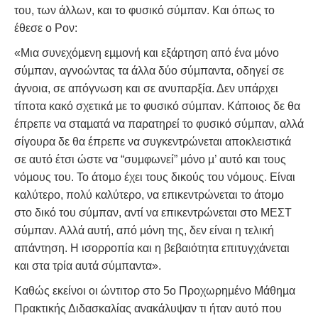
του, των άλλων, και το φυσικό σύµπαν. Και όπως το
έθεσε ο Ρον:
«Μια συνεχόµενη εµµονή και εξάρτηση από ένα µόνο
σύµπαν, αγνοώντας τα άλλα δύο σύµπαντα, οδηγεί σε
άγνοια, σε απόγνωση και σε ανυπαρξία. Δεν υπάρχει
τίποτα κακό σχετικά µε το φυσικό σύµπαν. Κάποιος δε θα
έπρεπε να σταµατά να παρατηρεί το φυσικό σύµπαν, αλλά
σίγουρα δε θα έπρεπε να συγκεντρώνεται αποκλειστικά
σε αυτό έτσι ώστε να “συµφωνεί” µόνο µ’ αυτό και τους
νόµους του. Το άτοµο έχει τους δικούς του νόµους. Είναι
καλύτερο, πολύ καλύτερο, να επικεντρώνεται το άτομο
στο δικό του σύμπαν, αντί να επικεντρώνεται στο
ΜΕΣΤ
σύμπαν. Αλλά αυτή, από µόνη της, δεν είναι η τελική
απάντηση. Η ισορροπία και η βεβαιότητα επιτυγχάνεται
και στα τρία αυτά σύµπαντα».
Καθώς εκείνοι οι ώντιτορ στο 5o Προχωρηµένο Μάθηµα
Πρακτικής Διδασκαλίας ανακάλυψαν τι ήταν αυτό που