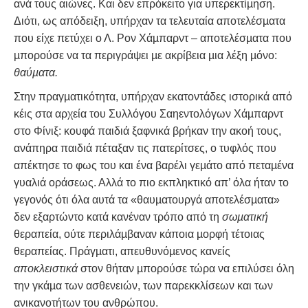
ανά τους αιώνες. Και δεν επρόκειτο για υπερεκτίµηση.
Διότι, ως απόδειξη, υπήρχαν τα τελευταία αποτελέσµατα
που είχε πετύχει ο Λ. Ρον Χάµπαρντ – αποτελέσµατα που
µπορούσε να τα περιγράψει µε ακρίβεια µια λέξη µόνο:
θαύµατα.
Στην πραγµατικότητα, υπήρχαν εκατοντάδες ιστορικά από
κέις στα αρχεία του Συλλόγου Σαηεντολόγων Χάµπαρντ
στο Φίνιξ: κουφά παιδιά ξαφνικά βρήκαν την ακοή τους,
ανάπηρα παιδιά πέταξαν τις πατερίτσες, ο τυφλός που
απέκτησε το φως του και ένα βαρέλι γεµάτο από πεταµένα
γυαλιά οράσεως. Αλλά το πιο εκπληκτικό απ’ όλα ήταν το
γεγονός ότι όλα αυτά τα «θαυµατουργά αποτελέσµατα»
δεν εξαρτώντο κατά κανέναν τρόπο από τη
σωµατική
θεραπεία, ούτε περιλάµβαναν κάποια µορφή τέτοιας
θεραπείας. Πράγµατι, απευθυνόµενος κανείς
αποκλειστικά
στον θήταν µπορούσε τώρα να επιλύσει όλη
την γκάµα των ασθενειών, των παρεκκλίσεων και των
ανικανοτήτων του ανθρώπου.