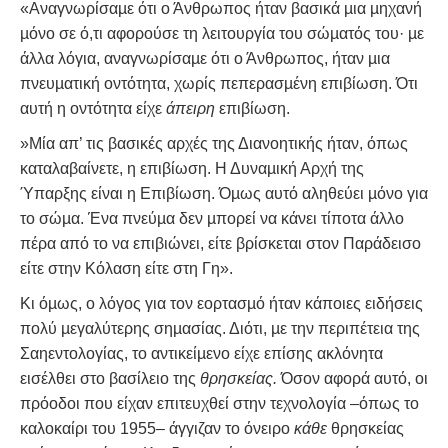
«Αναγνωρίσαµε ότι ο Άνθρωπος ήταν βασικά µια µηχανή
µόνο σε ό,τι αφορούσε τη λειτουργία του σώµατός του· µε
άλλα λόγια, αναγνωρίσαµε ότι ο Άνθρωπος, ήταν µια
πνευµατική οντότητα, χωρίς πεπερασµένη επιβίωση. Ότι
αυτή η οντότητα είχε
άπειρη
επιβίωση.
»Μία απ’ τις βασικές αρχές της Διανοητικής ήταν, όπως
καταλαβαίνετε, η επιβίωση. Η Δυναµική Αρχή της
Ύπαρξης είναι η Επιβίωση. Όµως αυτό αληθεύει µόνο για
το σώµα. Ένα πνεύµα δεν µπορεί να κάνει τίποτα άλλο
πέρα από το να επιβιώνει, είτε βρίσκεται στον Παράδεισο
είτε στην Κόλαση είτε στη Γη».
Κι όµως, ο λόγος για τον εορτασµό ήταν κάποιες ειδήσεις
πολύ µεγαλύτερης σηµασίας. Διότι, µε την περιπέτεια της
Σαηεντολογίας, το αντικείµενο είχε επίσης ακλόνητα
εισέλθει στο βασίλειο της
θρησκείας.
Όσον αφορά αυτό, οι
πρόοδοι που είχαν επιτευχθεί στην τεχνολογία –όπως το
καλοκαίρι του 1955– άγγιζαν το όνειρο
κάθε
θρησκείας