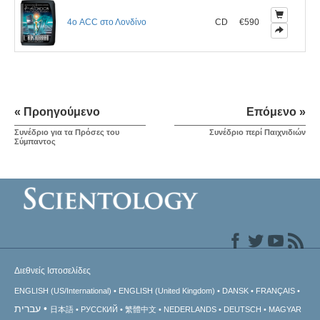
4ο ACC στο Λονδίνο
CD
€590
« Προηγούμενο
Επόμενο »
Συνέδριο για τα Πρόσες του
Συνέδριο περί Παιχνιδιών
Σύµπαντος
Διεθνείς Ιστοσελίδες
ENGLISH (US/International)
ENGLISH (United Kingdom)
DANSK
FRANÇAIS
עברית
日本語
РУССКИЙ
繁體中文
NEDERLANDS
DEUTSCH
MAGYAR