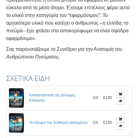
εύκολα από το µέσο άτοµο. Έχουµε επιτέλους φέρει αυτό
το υλικό στην κατηγορία του “εφαρµόσιµου”. Το
αρχαιότερο υλικό που κατέχει ο άνθρωπος –η ελπίδα, το
πνεύμα– έχει φτάσει στο αποκορύφωμα να είναι σφόδρα
εφαρμόσιμο».
Σας παρουσιάζουμε το
Συνέδριο για την Ανατομία του
Ανθρώπινου Πνεύματος.
ΣΧΕΤΙΚΆ ΕΊΔΗ
Αποκατάσταση της Δύναµης
CD
€130
Επιλογής:
Το Αξίωµα του Σταθερού Δεδοµένου
CD
€130