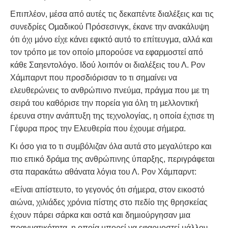
Επιπλέον, µέσα από αυτές τις δεκαπέντε διαλέξεις και τις
συνεδρίες Οµαδικού Πρόσεσινγκ, έκανε την ανακάλυψη
ότι όχι µόνο είχε κάνει εφικτό αυτό το επίτευγµα, αλλά και
τον τρόπο µε τον οποίο µπορούσε να εφαρµοστεί από
κάθε Σαηεντολόγο. Ιδού λοιπόν οι διαλέξεις του Λ. Ρον
Χάµπαρντ που προσδιόρισαν το τι σηµαίνει να
ελευθερώνεις το ανθρώπινο πνεύµα, πράγµα που µε τη
σειρά του καθόρισε την πορεία για όλη τη µελλοντική
έρευνα στην ανάπτυξη της τεχνολογίας, η οποία έχτισε τη
Γέφυρα προς την Ελευθερία που έχουµε σήµερα.
Κι όσο για το τι συµβόλιζαν όλα αυτά στο µεγαλύτερο και
πιο επικό δράµα της ανθρώπινης ύπαρξης, περιγράφεται
στα παρακάτω αθάνατα λόγια του Λ. Ρον Χάµπαρντ:
«Είναι απίστευτο, το γεγονός ότι σήµερα, στον εικοστό
αιώνα, χιλιάδες χρόνια πίστης στο πεδίο της θρησκείας
έχουν πάρει σάρκα και οστά και δηµιούργησαν µια
πραγµατικότητα, η οποία µπορεί να εφαρµοστεί µάλλον