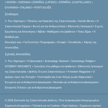
NORSK
SVENSKA
ESPAÑOL (LATINO)
ESPAÑOL (CASTELLANO)
ΕΛΛΗΝΙΚA
ITALIANO
PORTUGUÊS
Σύνδεσμοι
Λ. Ρον Χάμπαρντ
Πιστεύω και Πρακτικές της Σαηεντολογίας
Κανάλι Βίντεο
Η
Σαηεντολογία Σήμερα
Φωνή για την Ανθρωπότητα
Εθελοντές Λειτουργοί
Συχνές
Ερωτήσεις και Απαντήσεις
Βιβλία
Μαθήματα στο Διαδίκτυο
Ποιος Είμαι;
Η
Βοήθειά μας
Είναι Δική σας
Για Επιπλέον Πληροφορίες
Επαφή
Τοποθεσίες
Χάρτης της
Ιστοσελίδας
Σχετικές Ιστοσελίδες
Λ. Ρον Χάμπαρντ
Η Διανοητική
Scientology Network
Scientology Religion
ΝΤΕΪΒΙΝΤ ΜΙΣΚAΒΙΤΣ
Ξεκινήστε ένα μάθημα στο Διαδίκτυο
Εθελοντές Λειτουργοί
της Σαηεντολογίας
Διεθνής Ένωση Σαηεντολόγων
Freedom Magazine
Ο
Δρόμος προς την Ευτυχία
Υποστηρίζοντας έναν Κόσμο χωρίς Ναρκωτικά
Ενωµένοι για τα Ανθρώπινα Δικαιώµατα
Νεολαία για τα Ανθρώπινα Δικαιώματα
Επιτροπή Πολιτών για τα Ανθρώπινα Δικαιώματα
© 2026
Εκκλησία της Σαηεντολογίας Διεθνώς.
Όλα τα Δικαιώματα Κατοχυρωμένα.
Σημείωση Απορρήτου
•
Πολιτική για τα Cookies
•
Όροι Χρήσης
•
Σημείωση σχετική