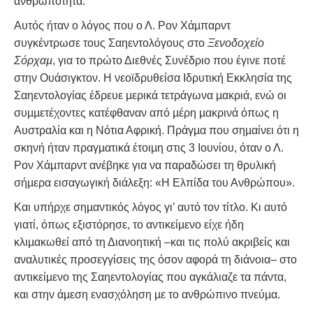
ανθρωπότητα.
Αυτός ήταν ο λόγος που ο Λ. Ρον Χάµπαρντ
συγκέντρωσε τους Σαηεντολόγους στο
Ξενοδοχείο
Σόρχαµ
, για το πρώτο Διεθνές Συνέδριο που έγινε ποτέ
στην Ουάσιγκτον. Η νεοϊδρυθείσα Ιδρυτική Εκκλησία της
Σαηεντολογίας έδρευε µερικά τετράγωνα µακριά, ενώ οι
συµµετέχοντες κατέφθαναν από µέρη µακρινά όπως η
Αυστραλία και η Νότια Αφρική. Πράγµα που σηµαίνει ότι η
σκηνή ήταν πραγµατικά έτοιµη στις 3 Ιουνίου, όταν ο Λ.
Ρον Χάµπαρντ ανέβηκε για να παραδώσει τη θρυλική
σήµερα εισαγωγική διάλεξη: «Η Ελπίδα του Ανθρώπου».
Και υπήρχε σηµαντικός λόγος γι’ αυτό τον τίτλο. Κι αυτό
γιατί, όπως εξιστόρησε, το αντικείµενο είχε ήδη
κλιµακωθεί από τη Διανοητική –και τις πολύ ακριβείς και
αναλυτικές προσεγγίσεις της όσον αφορά τη διάνοια– στο
αντικείµενο της Σαηεντολογίας που αγκάλιαζε τα πάντα,
και στην άµεση ενασχόληση µε το ανθρώπινο πνεύµα.