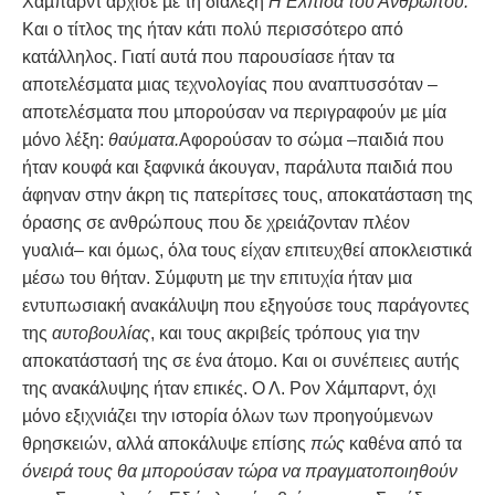
Χάµπαρντ άρχισε µε τη διάλεξη
Η Ελπίδα του Ανθρώπου.
Και ο τίτλος της ήταν κάτι πολύ περισσότερο από
κατάλληλος. Γιατί αυτά που παρουσίασε ήταν τα
αποτελέσµατα µιας τεχνολογίας που αναπτυσσόταν –
αποτελέσµατα που µπορούσαν να περιγραφούν µε µία
µόνο λέξη:
θαύµατα.
Αφορούσαν το σώµα –παιδιά που
ήταν κουφά και ξαφνικά άκουγαν, παράλυτα παιδιά που
άφηναν στην άκρη τις πατερίτσες τους, αποκατάσταση της
όρασης σε ανθρώπους που δε χρειάζονταν πλέον
γυαλιά– και όµως, όλα τους είχαν επιτευχθεί αποκλειστικά
µέσω του θήταν. Σύµφυτη µε την επιτυχία ήταν µια
εντυπωσιακή ανακάλυψη που εξηγούσε τους παράγοντες
της
αυτοβουλίας
, και τους ακριβείς τρόπους για την
αποκατάστασή της σε ένα άτοµο. Και οι συνέπειες αυτής
της ανακάλυψης ήταν επικές. Ο Λ. Ρον Χάµπαρντ, όχι
µόνο εξιχνιάζει την ιστορία όλων των προηγούµενων
θρησκειών, αλλά αποκάλυψε επίσης
πώς
καθένα από τα
όνειρά τους θα µπορούσαν τώρα να πραγµατοποιηθούν