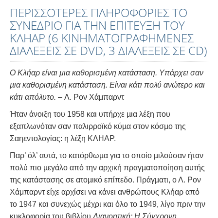
ΠΕΡΙΣΣΟΤΕΡΕΣ ΠΛΗΡΟΦΟΡΙΕΣ ΤΟ
ΣΥΝΕΔΡΙΟ ΓΙΑ ΤΗΝ ΕΠΙΤΕΥΞΗ ΤΟΥ
ΚΛΗΑΡ (6 ΚΙΝΗΜΑΤΟΓΡΑΦΗΜΕΝΕΣ
ΔΙΑΛΕΞΕΙΣ ΣΕ DVD, 3 ΔΙΑΛΕΞΕΙΣ ΣΕ CD)
Ο Κλήαρ είναι µια καθορισµένη κατάσταση. Υπάρχει σαν
µια καθορισµένη κατάσταση. Είναι κάτι πολύ ανώτερο και
κάτι απόλυτο.
– Λ. Ρον Χάμπαρντ
Ήταν άνοιξη του 1958 και υπήρχε µια λέξη που
εξαπλωνόταν σαν παλιρροϊκό κύµα στον κόσµο της
Σαηεντολογίας: η λέξη ΚΛΗΑΡ.
Παρ’ όλ’ αυτά, το κατόρθωµα για το οποίο µιλούσαν ήταν
πολύ πιο µεγάλο από την αρχική πραγµατοποίηση αυτής
της κατάστασης σε ατοµικό επίπεδο. Πράγµατι, ο Λ. Ρον
Χάμπαρντ είχε αρχίσει να κάνει ανθρώπους Κλήαρ από
το 1947 και συνεχώς µέχρι και όλο το 1949, λίγο πριν την
κυκλοφορία του βιβλίου
Διανοητική: Η Σύγχρονη