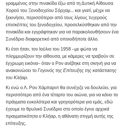
γραμμένος στην πινακίδα έξω από τη Δυτική Αίθουσα
Χορού του Ξενοδοχείου Σόρχαμ... και γιατί, μέχρι να
ξεκινήσει, περισσότεροι από τους λίγους τυχερούς
επισκέπτες του ξενοδοχείου, προσελκύσθηκαν από την
πινακίδα και εγγράφτηκαν για να παρακολουθήσουν ένα
Συνέδριο διαφορετικό από οποιοδήποτε άλλο.
Κι έτσι ήταν, τον Ιούλιο του 1958 –µε φώτα να
πληµµυρίζουν την αίθουσα, µε κάµερες να τραβούν σε
έγχρωµη εικόνα– όταν ο Ρον ανέβηκε στη σκηνή για να
ανακοινώσει το
Γεγονός της Επίτευξης της κατάστασης
του Κλήαρ.
Κι ενώ ο Λ. Ρον Χάμπαρντ θα συνέχιζε να δουλεύει, για
περισσότερο από ένα τέταρτο του αιώνα, για να κάνει τα
πράγµατα ευκολότερα και γρηγορότερα για εµάς, εδώ
έχουµε το θρυλικό Συνέδριο στο οποίο έγινε
αρχικά
πραγµατικότητα ο Κλήαρ, η αθάνατη στιγµή αυτής της
επίτευξης.