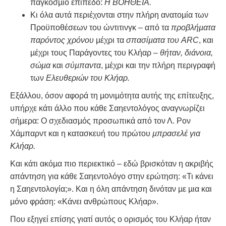
παγκόσµιο επίπεδο:
Η ΒΟΗΘΕΙΑ.
Κι όλα αυτά περιέχονται στην πλήρη ανατοµία των
Προϋποθέσεων του ώντιτινγκ – από τα
προβλήµατα
παρόντος χρόνου
µέχρι τα
σπασίµατα του ARC
, και
µέχρι τους Παράγοντες του Κλήαρ –
θήταν, διάνοια,
σώµα
και
σύµπαντα
, µέχρι και την πλήρη περιγραφή
των
Ελευθεριών του Κλήαρ.
Εξάλλου, όσον αφορά τη µονιµότητα αυτής της επίτευξης,
υπήρχε κάτι άλλο που κάθε Σαηεντολόγος αναγνωρίζει
σήµερα: Ο σχεδιασµός προσωπικά από τον Λ. Ρον
Χάμπαρντ και η κατασκευή του πρώτου
µπρασελέ για
Κλήαρ.
Και κάτι ακόµα πιο περιεκτικό – εδώ βρισκόταν η ακριβής
απάντηση για κάθε Σαηεντολόγο στην ερώτηση: «Τι κάνει
η Σαηεντολογία;». Και η όλη απάντηση δινόταν µε µια και
µόνο φράση: «Κάνει ανθρώπους Κλήαρ».
Που εξηγεί επίσης γιατί αυτός ο ορισμός του Κλήαρ ήταν