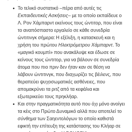
Το τελικό συστατικό –πέρα από αυτές τις
Εκπαιδευτικές Ασκήσεις
– µε το οποίο εκπαίδευε ο
Λ. Ρον Χάμπαρντ εκείνους τους ώντιτορ, που είναι
το αναπόσπαστο εργαλείο σε κάθε συνεδρία
ώντιτινγκ σήµερα: Η εξέλιξη, η κατασκευή και η
χρήση του πρώτου
Ηλεκτρόµετρου Χάµπαρντ
. Το
«µαγικό κουµπί» που ανακάλυψε και έδωσε σε
κείνους τους ώντιτορ, για να βάλουν σε συνεδρία
άτοµα που πιο πριν δεν ήταν καν σε θέση να
λάβουν ώντιτινγκ, που διαχωρίζει τις βέιλενς, που
θεραπεύει ψυχοσωµατικές ασθένειες, που
αποµακρύνει τα ριτζ από τα κεφάλια και
εξωτερικεύει τους πρηκλήαρ.
Και στην πραγµατικότητα αυτό που όχι µόνο ανοίγει
τα κέις στο Πρώτο Δυναµικό αλλά που αποτελεί το
σύνθηµα
των Σαηεντολόγων το οποίο καθιστά
εφικτή την επίτευξη της κατάστασης του Κλήαρ σε