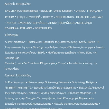
Διεθνείς Ιστοσελίδες
ENGLISH (US/International)
ENGLISH (United Kingdom)
DANSK
FRANÇAIS
עברית
日本語
РУССКИЙ
繁體中文
NEDERLANDS
DEUTSCH
MAGYAR
NORSK
SVENSKA
ESPAÑOL (LATINO)
ESPAÑOL (CASTELLANO)
ΕΛΛΗΝΙΚA
ITALIANO
PORTUGUÊS
Σύνδεσμοι
Λ. Ρον Χάμπαρντ
Πιστεύω και Πρακτικές της Σαηεντολογίας
Κανάλι Βίντεο
Η
Σαηεντολογία Σήμερα
Φωνή για την Ανθρωπότητα
Εθελοντές Λειτουργοί
Συχνές
Ερωτήσεις και Απαντήσεις
Βιβλία
Μαθήματα στο Διαδίκτυο
Ποιος Είμαι;
Η
Βοήθειά μας
Είναι Δική σας
Για Επιπλέον Πληροφορίες
Επαφή
Τοποθεσίες
Χάρτης της
Ιστοσελίδας
Σχετικές Ιστοσελίδες
Λ. Ρον Χάμπαρντ
Η Διανοητική
Scientology Network
Scientology Religion
ΝΤΕΪΒΙΝΤ ΜΙΣΚAΒΙΤΣ
Ξεκινήστε ένα μάθημα στο Διαδίκτυο
Εθελοντές Λειτουργοί
της Σαηεντολογίας
Διεθνής Ένωση Σαηεντολόγων
Freedom Magazine
Ο
Δρόμος προς την Ευτυχία
Υποστηρίζοντας έναν Κόσμο χωρίς Ναρκωτικά
Ενωµένοι για τα Ανθρώπινα Δικαιώµατα
Νεολαία για τα Ανθρώπινα Δικαιώματα
Επιτροπή Πολιτών για τα Ανθρώπινα Δικαιώματα