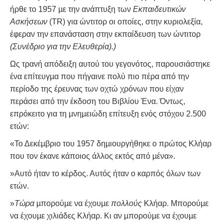
ήρθε το 1957 µε την ανάπτυξη των
Εκπαιδευτικών
Ασκήσεων
(TR) για ώντιτορ οι οποίες, στην κυριολεξία,
έφεραν την επανάσταση στην εκπαίδευση των ώντιτορ
(Συνέδριο για την Ελευθερία).)
Ως τρανή απόδειξη αυτού του γεγονότος, παρουσιάστηκε
ένα επίτευγµα που πήγαινε πολύ πιο πέρα από την
περίοδο της έρευνας των οχτώ χρόνων που είχαν
περάσει από την έκδοση του Βιβλίου Ένα. Όντως,
επρόκειτο για τη µνηµειώδη επίτευξη ενός στόχου 2.500
ετών:
«Το Δεκέµβριο του 1957 δηµιουργήθηκε ο πρώτος Κλήαρ
που τον έκανε κάποιος άλλος εκτός από µένα».
»Αυτό ήταν το κέρδος. Αυτός ήταν ο καρπός όλων των
ετών.
»
Τώρα
µπορούµε να έχουµε
πολλούς
Κλήαρ. Μπορούµε
να έχουµε χιλιάδες Κλήαρ. Κι αν µπορούµε να έχουµε