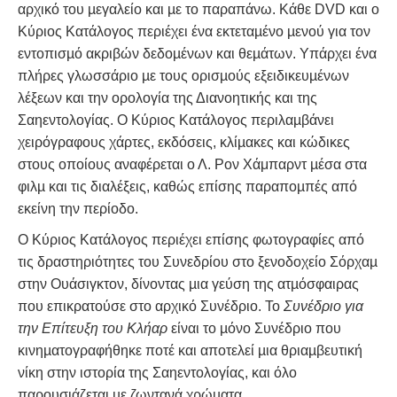
αρχικό του µεγαλείο και µε το παραπάνω. Κάθε DVD και ο
Κύριος Κατάλογος περιέχει ένα εκτεταµένο µενού για τον
εντοπισµό ακριβών δεδοµένων και θεµάτων. Υπάρχει ένα
πλήρες γλωσσάριο µε τους ορισµούς εξειδικευµένων
λέξεων και την ορολογία της Διανοητικής και της
Σαηεντολογίας. Ο Κύριος Κατάλογος περιλαµβάνει
χειρόγραφους χάρτες, εκδόσεις, κλίµακες και κώδικες
στους οποίους αναφέρεται ο Λ. Ρον Χάμπαρντ µέσα στα
φιλµ και τις διαλέξεις, καθώς επίσης παραποµπές από
εκείνη την περίοδο.
Ο Κύριος Κατάλογος περιέχει επίσης φωτογραφίες από
τις δραστηριότητες του Συνεδρίου στο ξενοδοχείο Σόρχαµ
στην Ουάσιγκτον, δίνοντας µια γεύση της ατµόσφαιρας
που επικρατούσε στο αρχικό Συνέδριο. Το
Συνέδριο για
την Επίτευξη του Κλήαρ
είναι το µόνο Συνέδριο που
κινηµατογραφήθηκε ποτέ και αποτελεί µια θριαµβευτική
νίκη στην ιστορία της Σαηεντολογίας, και όλο
παρουσιάζεται µε ζωντανά χρώµατα.