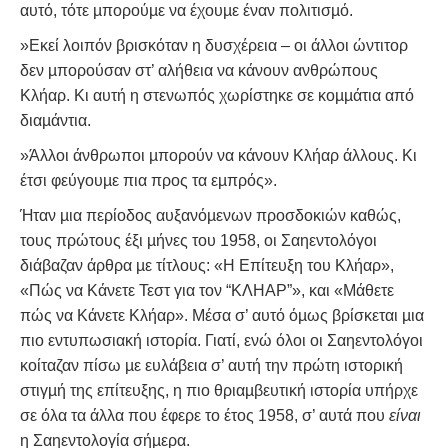
αυτό, τότε µπορούµε να έχουµε έναν πολιτισµό.
»Εκεί λοιπόν βρισκόταν η δυσχέρεια – οι άλλοι ώντιτορ
δεν µπορούσαν στ’ αλήθεια να κάνουν ανθρώπους
Κλήαρ. Κι αυτή η στενωπός χωρίστηκε σε κοµµάτια από
διαµάντια.
»Άλλοι άνθρωποι µπορούν να κάνουν Κλήαρ άλλους. Κι
έτσι φεύγουµε πια προς τα εµπρός».
Ήταν µια περίοδος αυξανόµενων προσδοκιών καθώς,
τους πρώτους έξι µήνες του 1958, οι Σαηεντολόγοι
διάβαζαν άρθρα µε τίτλους: «Η Επίτευξη του Κλήαρ»,
«Πώς να Κάνετε Τεστ για τον “ΚΛΗΑΡ”», και «Μάθετε
πώς να Κάνετε Κλήαρ». Μέσα σ’ αυτό όµως βρίσκεται µια
πιο εντυπωσιακή ιστορία. Γιατί, ενώ όλοι οι Σαηεντολόγοι
κοίταζαν πίσω µε ευλάβεια σ’ αυτή την πρώτη ιστορική
στιγµή της επίτευξης, η πιο θριαµβευτική ιστορία υπήρχε
σε όλα τα άλλα που έφερε το έτος 1958, σ’ αυτά που
είναι
η Σαηεντολογία σήµερα.