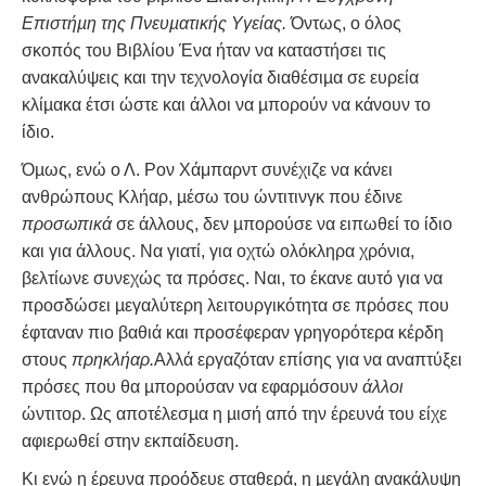
Επιστήµη της Πνευµατικής Υγείας.
Όντως, ο όλος
σκοπός του Βιβλίου Ένα ήταν να καταστήσει τις
ανακαλύψεις και την τεχνολογία διαθέσιµα σε ευρεία
κλίµακα έτσι ώστε και άλλοι να µπορούν να κάνουν το
ίδιο.
Όµως, ενώ ο Λ. Ρον Χάμπαρντ συνέχιζε να κάνει
ανθρώπους Κλήαρ, µέσω του ώντιτινγκ που έδινε
προσωπικά
σε άλλους, δεν µπορούσε να ειπωθεί το ίδιο
και για άλλους. Να γιατί, για οχτώ ολόκληρα χρόνια,
βελτίωνε συνεχώς τα πρόσες. Ναι, το έκανε αυτό για να
προσδώσει µεγαλύτερη λειτουργικότητα σε πρόσες που
έφταναν πιο βαθιά και προσέφεραν γρηγορότερα κέρδη
στους
πρηκλήαρ.
Αλλά εργαζόταν επίσης για να αναπτύξει
πρόσες που θα µπορούσαν να εφαρµόσουν
άλλοι
ώντιτορ. Ως αποτέλεσµα η µισή από την έρευνά του είχε
αφιερωθεί στην εκπαίδευση.
Κι ενώ η έρευνα προόδευε σταθερά, η µεγάλη ανακάλυψη