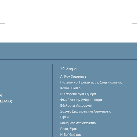
Σύνδεσμοι
Λ. Ρον Χάμπαρντ
Πιστεύω και Πρακτικές της Σαηεντολογίας
Κανάλι Βίντεο
Η Σαηεντολογία Σήμερα
O)
Φωνή για την Ανθρωπότητα
ELLANO)
Εθελοντές Λειτουργοί
Συχνές Ερωτήσεις και Απαντήσεις
Βιβλία
Μαθήματα στο Διαδίκτυο
Ποιος Είμαι;
Η Βοήθειά μας