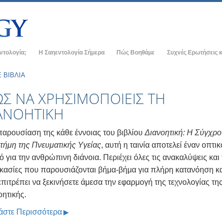
εντολογία;
Η Σαηεντολογία Σήμερα
Πώς Βοηθάμε
Συχνές Ερωτήσεις κ
ρακτικές
Εκκλησίες της Σαηεντολογίας
Ιστορικό και Βασικέ
 ΒΙΒΛΙΑ
 οι Κώδικες της
Νέες Εκκλησίες της Σαηεντολογίας
Μέσα σε μια Εκκλησ
Σ ΝΑ ΧΡΗΣΙΜΟΠΟΙΕΙΣ ΤΗ
ΑΝΟΗΤΙΚΗ
Ανώτεροι οργανισμοί
Ο Οργανισμός της Σ
εντολόγοι για τη
Η Βάση του Φλαγκ
παρουσίαση της κάθε έννοιας του βιβλίου
Διανοητική: Η Σύγχρ
αν Σαηεντολόγο
τήμη της Πνευματικής Υγείας
, αυτή η ταινία αποτελεί έναν οπτικ
Freewinds
 για την ανθρώπινη διάνοια. Περιέχει όλες τις ανακαλύψεις και 
κκλησία
Φέρνοντας τη Σαηεντολογία στον Κόσμο
ικασίες που παρουσιάζονται βήμα-βήμα για πλήρη κατανόηση κ
χές της Σαηεντολογίας
επιτρέπει να ξεκινήσετε άμεσα την εφαρμογή της τεχνολογίας τη
Ντέιβιντ Μισκάβιτς - Εκκλησιαστικός
Ηγέτης της Σαηεντολογίας
οητικής.
στη Διανοητική
άστε Περισσότερα
ος –
αλοσύνη;