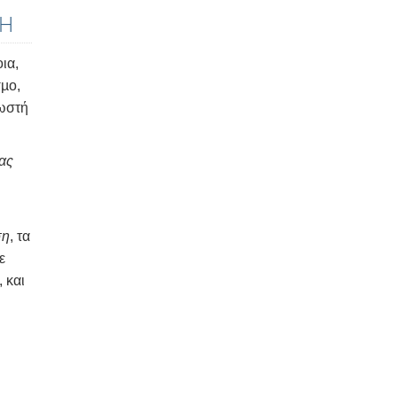
ΚΗ
ια,
σµο,
νωστή
ας
ση
, τα
ε
 και