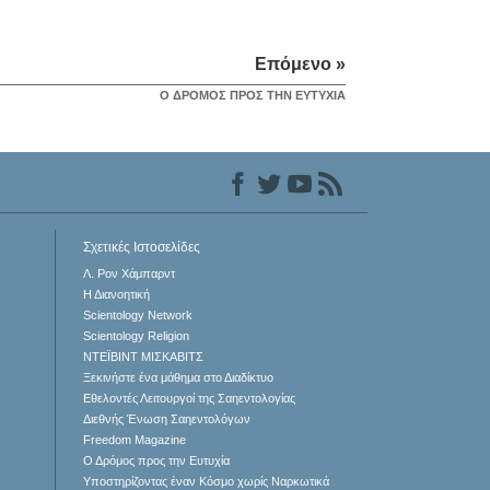
Επόμενο »
Ο ΔΡOΜΟΣ ΠΡΟΣ ΤΗΝ ΕΥΤΥΧIΑ
Σχετικές Ιστοσελίδες
Λ. Ρον Χάμπαρντ
Η Διανοητική
Scientology Network
Scientology Religion
ΝΤΕΪΒΙΝΤ ΜΙΣΚAΒΙΤΣ
Ξεκινήστε ένα μάθημα στο Διαδίκτυο
Εθελοντές Λειτουργοί της Σαηεντολογίας
Διεθνής Ένωση Σαηεντολόγων
Freedom Magazine
Ο Δρόμος προς την Ευτυχία
Υποστηρίζοντας έναν Κόσμο χωρίς Ναρκωτικά