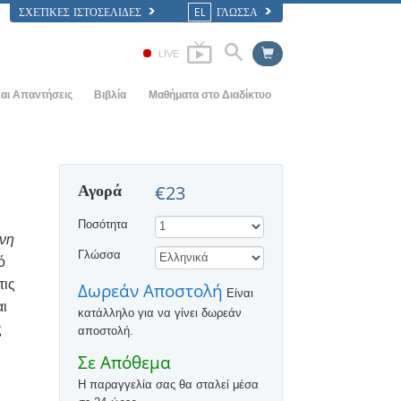
ΣΧΕΤΙΚΈΣ ΙΣΤΟΣΕΛΊΔΕΣ
EL
ΓΛΩΣΣΑ
LIVE
αι Απαντήσεις
Βιβλία
Μαθήματα στο Διαδίκτυο
ς Αρχές
ΠΩΣ ΕΠΙΛΥΟΝΤΑΙ ΟΙ ΔΙΑΜΑΧΕΣ
Εισαγωγικά Βιβλία
ία
ΤΑ ΔΥΝΑΜΙΚΑ ΤΗΣ ΥΠΑΡΞΗΣ
Ηχογραφημένα Βιβλία
Αγορά
€23
αηεντολογίας
ΤΑ ΣΥΣΤΑΤΙΚΑ ΤΗΣ ΚΑΤΑΝΟΗΣΗΣ
Οι Εισαγωγικές Διαλέξεις
Ποσότητα
ΛΥΣΕΙΣ ΓΙΑ ΕΝΑ ΕΠΙΚΙΝΔΥΝΟ
Φιλμ
ονη
ΠΕΡΙΒΑΛΛΟΝ
Γλώσσα
ό
ΒΟΗΘΗΜΑΤΑ ΓΙΑ ΑΣΘΕΝΕΙΕΣ ΚΑΙ
τις
Δωρεάν Αποστολή
ΣΩΜΑΤΙΚΕΣ ΒΛΑΒΕΣ
Είναι
αι
κατάλληλο για να γίνει δωρεάν
ΑΚΕΡΑΙΟΤΗΤΑ ΚΑΙ ΤΙΜΙΟΤΗΤΑ
ς
αποστολή.
Ο ΓΑΜΟΣ
Σε Απόθεμα
Η παραγγελία σας θα σταλεί μέσα
Η ΤΟΝΙΚΗ ΚΛΙΜΑΚΑ ΤΩΝ
ΣΥΝΑΙΣΘΗΜΑΤΩΝ