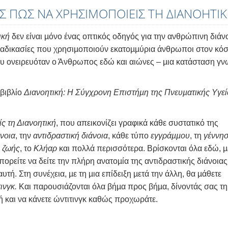
Σ ΠΩΣ ΝΑ ΧΡΗΣΙΜΟΠΟΙΕΙΣ ΤΗ ΔΙΑΝΟΗΤΙ
ική
δεν είναι µόνο ένας οπτικός οδηγός για την ανθρώπινη διάνο
 διαδικασίες που χρησιµοποιούν εκατοµµύρια άνθρωποι στον κό
ου ονειρευόταν ο Άνθρωπος εδώ και αιώνες – µια κατάσταση γ
 βιβλίο
Διανοητική: Η Σύγχρονη Επιστήµη της Πνευµατικής Υγεί
ς τη Διανοητική
, που απεικονίζει γραφικά κάθε συστατικό της
άνοια
, την
αντιδραστική διάνοια
, κάθε τύπο
εγγράµµου
, τη
γέννη
 ζωής
, το
Κλήαρ
και πολλά περισσότερα. Βρίσκονται όλα εδώ, µ
πορείτε να δείτε την πλήρη ανατοµία της αντιδραστικής διάνοιας,
τή. Στη συνέχεια, µε τη µια επίδειξη µετά την άλλη, θα µάθετε
ινγκ.
Και παρουσιάζονται όλα βήµα προς βήµα, δίνοντάς σας τη
χή και να κάνετε ώντιτινγκ καθώς προχωράτε.