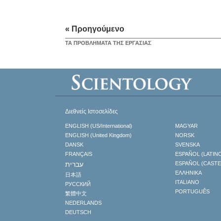
« Προηγούμενο
ΤΑ ΠΡΟΒΛΗΜΑΤΑ ΤΗΣ ΕΡΓΑΣΙΑΣ
Διεθνείς Ιστοσελίδες
ENGLISH (US/International)
MAGYAR
ENGLISH (United Kingdom)
NORSK
DANSK
SVENSKA
FRANÇAIS
ESPAÑOL (LATIN
עברית
ESPAÑOL (CAST
ΕΛΛΗΝΙΚA
日本語
ITALIANO
РУССКИЙ
PORTUGUÊS
繁體中文
NEDERLANDS
DEUTSCH