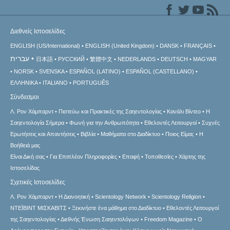
Διεθνείς Ιστοσελίδες
ENGLISH (US/International)
ENGLISH (United Kingdom)
DANSK
FRANÇAIS
עברית
日本語
РУССКИЙ
繁體中文
NEDERLANDS
DEUTSCH
MAGYAR
NORSK
SVENSKA
ESPAÑOL (LATINO)
ESPAÑOL (CASTELLANO)
ΕΛΛΗΝΙΚA
ITALIANO
PORTUGUÊS
Σύνδεσμοι
Λ. Ρον Χάμπαρντ
Πιστεύω και Πρακτικές της Σαηεντολογίας
Κανάλι Βίντεο
Η
Σαηεντολογία Σήμερα
Φωνή για την Ανθρωπότητα
Εθελοντές Λειτουργοί
Συχνές
Ερωτήσεις και Απαντήσεις
Βιβλία
Μαθήματα στο Διαδίκτυο
Ποιος Είμαι;
Η
Βοήθειά μας
Είναι Δική σας
Για Επιπλέον Πληροφορίες
Επαφή
Τοποθεσίες
Χάρτης της
Ιστοσελίδας
Σχετικές Ιστοσελίδες
Λ. Ρον Χάμπαρντ
Η Διανοητική
Scientology Network
Scientology Religion
ΝΤΕΪΒΙΝΤ ΜΙΣΚAΒΙΤΣ
Ξεκινήστε ένα μάθημα στο Διαδίκτυο
Εθελοντές Λειτουργοί
της Σαηεντολογίας
Διεθνής Ένωση Σαηεντολόγων
Freedom Magazine
Ο