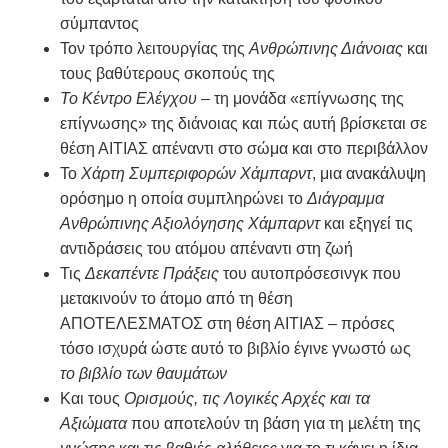
σύμπαντος
Τον τρόπο λειτουργίας της
Ανθρώπινης Διάνοιας
και
τους βαθύτερους σκοπούς της
Το Κέντρο Ελέγχου
– τη μονάδα «επίγνωσης της
επίγνωσης» της διάνοιας και πώς αυτή βρίσκεται σε
θέση ΑΙΤΙΑΣ απέναντι στο σώμα και στο περιβάλλον
Το
Χάρτη Συμπεριφορών Χάμπαρντ
, μια ανακάλυψη
ορόσημο η οποία συμπληρώνει το
Διάγραμμα
Ανθρώπινης Αξιολόγησης Χάμπαρντ
και εξηγεί τις
αντιδράσεις του ατόμου απέναντι στη ζωή
Τις
Δεκαπέντε Πράξεις
του αυτοπρόσεσινγκ που
µετακινούν το άτοµο από τη θέση
ΑΠΟΤΕΛΕΣΜΑΤΟΣ στη θέση ΑΙΤΙΑΣ – πρόσες
τόσο ισχυρά ώστε αυτό το βιβλίο έγινε γνωστό ως
το βιβλίο των θαυµάτων
Και τους
Ορισµούς, τις Λογικές Αρχές και τα
Αξιώµατα
που αποτελούν τη βάση για τη µελέτη της