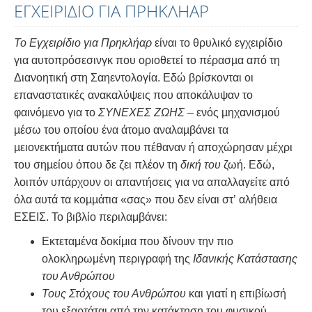
ΕΓΧΕΙΡΙΔΙΟ ΓΙΑ ΠΡΗΚΛΗΑΡ
Το Εγχειρίδιο για Πρηκλήαρ
είναι το θρυλικό εγχειρίδιο
για αυτοπρόσεσινγκ που οριοθετεί το πέρασµα από τη
Διανοητική στη Σαηεντολογία. Εδώ βρίσκονται οι
επαναστατικές ανακαλύψεις που αποκάλυψαν το
φαινόµενο για το
ΣΥΝΕΧΕΣ ΖΩΗΣ
– ενός µηχανισµού
µέσω του οποίου ένα άτοµο αναλαµβάνει τα
µειονεκτήµατα αυτών που πέθαναν ή αποχώρησαν µέχρι
του σηµείου όπου δε ζει πλέον τη
δική του
ζωή. Εδώ,
λοιπόν υπάρχουν οι απαντήσεις για να απαλλαγείτε από
όλα αυτά τα κοµµάτια «σας» που δεν είναι στ’ αλήθεια
ΕΣΕΙΣ. Το βιβλίο περιλαμβάνει:
Εκτεταμένα δοκίμια που δίνουν την πιο
ολοκληρωμένη περιγραφή της
Ιδανικής Κατάστασης
του Ανθρώπου
Τους Στόχους του Ανθρώπου
και γιατί η επιβίωσή
του εξαρτάται από την κατάκτηση του φυσικού