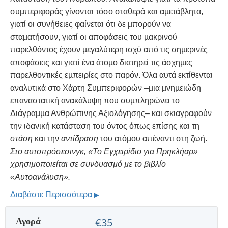
συµπεριφοράς γίνονται τόσο σταθερά και αµετάβλητα,
γιατί οι συνήθειες φαίνεται ότι δε µπορούν να
σταµατήσουν, γιατί οι αποφάσεις του µακρινού
παρελθόντος έχουν µεγαλύτερη ισχύ από τις σηµερινές
αποφάσεις και γιατί ένα άτοµο διατηρεί τις άσχηµες
παρελθοντικές εµπειρίες στο παρόν. Όλα αυτά εκτίθενται
αναλυτικά στο Χάρτη Συµπεριφορών –µια µνηµειώδη
επαναστατική ανακάλυψη που συµπληρώνει το
Διάγραµµα Ανθρώπινης Αξιολόγησης– και σκιαγραφούν
την ιδανική κατάσταση του όντος όπως επίσης και τη
στάση
και την
αντίδραση
του ατόµου απέναντι στη ζωή.
Στο αυτοπρόσεσινγκ, «Το Εγχειρίδιο για Πρηκλήαρ»
χρησιµοποιείται σε συνδυασµό µε το βιβλίο
«Αυτοανάλυση».
Διαβάστε Περισσότερα
Αγορά
€35