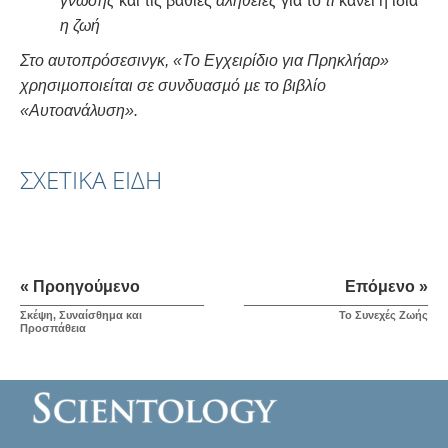
γνώσης
και τις βαθιές
αλήθειες
για το
τι
κάνει η ίδια
η ζωή
Στο αυτοπρόσεσινγκ, «Το Εγχειρίδιο για Πρηκλήαρ»
χρησιµοποιείται σε συνδυασµό µε το βιβλίο
«Αυτοανάλυση».
ΣΧΕΤΙΚΆ ΕΊΔΗ
« Προηγούμενο
Επόμενο »
Σκέψη, Συναίσθημα και
Το Συνεχές Ζωής
Προσπάθεια