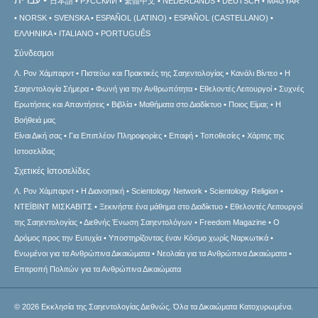
עברית
日本語
РУССКИЙ
繁體中文
NEDERLANDS
DEUTSCH
MAGYAR
NORSK
SVENSKA
ESPAÑOL (LATINO)
ESPAÑOL (CASTELLANO)
ΕΛΛΗΝΙΚA
ITALIANO
PORTUGUÊS
Σύνδεσμοι
Λ. Ρον Χάμπαρντ
Πιστεύω και Πρακτικές της Σαηεντολογίας
Κανάλι Βίντεο
Η
Σαηεντολογία Σήμερα
Φωνή για την Ανθρωπότητα
Εθελοντές Λειτουργοί
Συχνές
Ερωτήσεις και Απαντήσεις
Βιβλία
Μαθήματα στο Διαδίκτυο
Ποιος Είμαι;
Η
Βοήθειά μας
Είναι Δική σας
Για Επιπλέον Πληροφορίες
Επαφή
Τοποθεσίες
Χάρτης της
Ιστοσελίδας
Σχετικές Ιστοσελίδες
Λ. Ρον Χάμπαρντ
Η Διανοητική
Scientology Network
Scientology Religion
ΝΤΕΪΒΙΝΤ ΜΙΣΚAΒΙΤΣ
Ξεκινήστε ένα μάθημα στο Διαδίκτυο
Εθελοντές Λειτουργοί
της Σαηεντολογίας
Διεθνής Ένωση Σαηεντολόγων
Freedom Magazine
Ο
Δρόμος προς την Ευτυχία
Υποστηρίζοντας έναν Κόσμο χωρίς Ναρκωτικά
Ενωµένοι για τα Ανθρώπινα Δικαιώµατα
Νεολαία για τα Ανθρώπινα Δικαιώματα
Επιτροπή Πολιτών για τα Ανθρώπινα Δικαιώματα
© 2026
Εκκλησία της Σαηεντολογίας Διεθνώς.
Όλα τα Δικαιώματα Κατοχυρωμένα.