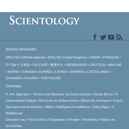
Διεθνείς Ιστοσελίδες
ENGLISH (US/International)
ENGLISH (United Kingdom)
DANSK
FRANÇAIS
עברית
日本語
РУССКИЙ
繁體中文
NEDERLANDS
DEUTSCH
MAGYAR
NORSK
SVENSKA
ESPAÑOL (LATINO)
ESPAÑOL (CASTELLANO)
ΕΛΛΗΝΙΚA
ITALIANO
PORTUGUÊS
Σύνδεσμοι
Λ. Ρον Χάμπαρντ
Πιστεύω και Πρακτικές της Σαηεντολογίας
Κανάλι Βίντεο
Η
Σαηεντολογία Σήμερα
Φωνή για την Ανθρωπότητα
Εθελοντές Λειτουργοί
Συχνές
Ερωτήσεις και Απαντήσεις
Βιβλία
Μαθήματα στο Διαδίκτυο
Ποιος Είμαι;
Η
Βοήθειά μας
Είναι Δική σας
Για Επιπλέον Πληροφορίες
Επαφή
Τοποθεσίες
Χάρτης της
Ιστοσελίδας