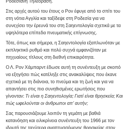
Ροδεσιανή Τηλεόραση.
Στις αρχές αυτού του έτους ο Ρον έφυγε από το σπίτι του
στη νότια Αγγλία και ταξίδεψε στη Ροδεσία για να
συνεχίσει την έρευνά του στη Σαηεντολογία σχετικά µε τα
υψηλότερα επίπεδα πνευµατικής επίγνωσης.
Τότε, όπως και σήµερα, η Σαηεντολογία εξαπλωνόταν µε
εκπληκτικό ρυθµό και πολύ συχνά εµφανιζόταν µε
πηχυαίους τίτλους στη διεθνή επικαιρότητα.
Ο Λ. Ρον Χάμπαρντ έδωσε αυτή τη συνέντευξη µε σκοπό
να εξηγήσει πώς κατέληξε στις ανακαλύψεις που έκανε
σχετικά µε τη διάνοια, το πνεύµα και τη ζωή και για να
απαντήσει στις πιο συνηθισµένες ερωτήσεις που
γίνονταν:
Τι είναι η Σαηεντολογία; Γιατί είναι θρησκεία; Και
πώς ωφελούνται οι άνθρωποι απ’ αυτήν;
Σας παρουσιάζουµε λοιπόν τη γεµάτη µε βαθιά
κατανόηση και ειλικρίνεια συνέντευξη του 1966 µε τον
ιδρυτή της ταχύτερα αναπτυσσόµενης θρησκείας στον