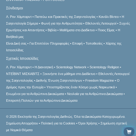
Σύνδεσμοι
Λ. Ρον Χάμπαρντ
Πιστεύω και Πρακτικές της Σαηεντολογίας
Κανάλι Βίντεο
Η
Σαηεντολογία Σήμερα
Φωνή για την Ανθρωπότητα
Εθελοντές Λειτουργοί
Συχνές
Ερωτήσεις και Απαντήσεις
Βιβλία
Μαθήματα στο Διαδίκτυο
Ποιος Είμαι;
Η
Βοήθειά μας
Είναι Δική σας
Για Επιπλέον Πληροφορίες
Επαφή
Τοποθεσίες
Χάρτης της
Ιστοσελίδας
Σχετικές Ιστοσελίδες
Λ. Ρον Χάμπαρντ
Η Διανοητική
Scientology Network
Scientology Religion
ΝΤΕΪΒΙΝΤ ΜΙΣΚAΒΙΤΣ
Ξεκινήστε ένα μάθημα στο Διαδίκτυο
Εθελοντές Λειτουργοί
της Σαηεντολογίας
Διεθνής Ένωση Σαηεντολόγων
Freedom Magazine
Ο
Δρόμος προς την Ευτυχία
Υποστηρίζοντας έναν Κόσμο χωρίς Ναρκωτικά
Ενωµένοι για τα Ανθρώπινα Δικαιώµατα
Νεολαία για τα Ανθρώπινα Δικαιώματα
Επιτροπή Πολιτών για τα Ανθρώπινα Δικαιώματα
© 2026
Εκκλησία της Σαηεντολογίας Διεθνώς.
Όλα τα Δικαιώματα Κατοχυρωμένα.
Σημείωση Απορρήτου
•
Πολιτική για τα Cookies
•
Όροι Χρήσης
•
Σημείωση σχετική
με Νομικά Θέματα