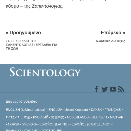
κόσµο – της
Σαηεντολογίας.
« Προηγούμενο
Επόμενο »
ΤΟ ΕΓΧΕΙΡΙΔΙΟ ΤΗΣ
Κλασικες Διαλεξεις
ΣΑΗΕΝΤΟΛΟΓΙΑΣ: ΕΡΓΑΛΕΙΑ ΓΙΑ
ΤΗ ΖΩΗ
Διεθνείς Ιστοσελίδες
ENGLISH (US/International)
ENGLISH (United Kingdom)
DANSK
FRANÇAIS
עברית
日本語
РУССКИЙ
繁體中文
NEDERLANDS
DEUTSCH
MAGYAR
NORSK
SVENSKA
ESPAÑOL (LATINO)
ESPAÑOL (CASTELLANO)
ΕΛΛΗΝΙΚA
ITALIANO
PORTUGUÊS