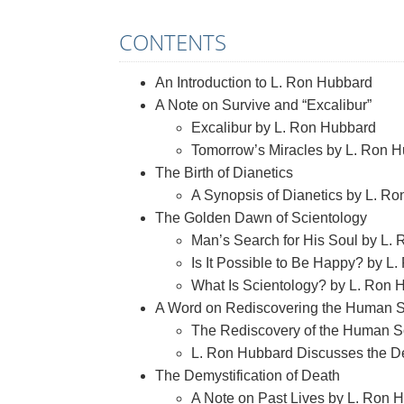
CONTENTS
An Introduction to L. Ron Hubbard
A Note on Survive and “Excalibur”
Excalibur by L. Ron Hubbard
Tomorrow’s Miracles by L. Ron 
The Birth of Dianetics
A Synopsis of Dianetics by L. R
The Golden Dawn of Scientology
Man’s Search for His Soul by L.
Is It Possible to Be Happy? by L
What Is Scientology? by L. Ron 
A Word on Rediscovering the Human 
The Rediscovery of the Human S
L. Ron Hubbard Discusses the D
The Demystification of Death
A Note on Past Lives by L. Ron 