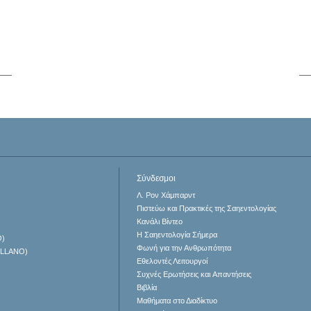
Σύνδεσμοι
Λ. Ρον Χάμπαρντ
Πιστεύω και Πρακτικές της Σαηεντολογίας
Κανάλι Βίντεο
Η Σαηεντολογία Σήμερα
O)
Φωνή για την Ανθρωπότητα
ELLANO)
Εθελοντές Λειτουργοί
Συχνές Ερωτήσεις και Απαντήσεις
Βιβλία
Μαθήματα στο Διαδίκτυο