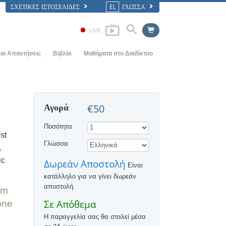
ΣΧΕΤΙΚΈΣ ΙΣΤΟΣΕΛΊΔΕΣ
EL
ΓΛΩΣΣΑ
LIVE
αι Απαντήσεις
Βιβλία
Μαθήματα στο Διαδίκτυο
ς Αρχές
ΠΩΣ ΕΠΙΛΥΟΝΤΑΙ ΟΙ ΔΙΑΜΑΧΕΣ
Εισαγωγικά Βιβλία
ία
ΤΑ ΔΥΝΑΜΙΚΑ ΤΗΣ ΥΠΑΡΞΗΣ
Ηχογραφημένα Βιβλία
Αγορά
€50
αηεντολογίας
ΤΑ ΣΥΣΤΑΤΙΚΑ ΤΗΣ ΚΑΤΑΝΟΗΣΗΣ
Οι Εισαγωγικές Διαλέξεις
Ποσότητα
ΛΥΣΕΙΣ ΓΙΑ ΕΝΑ ΕΠΙΚΙΝΔΥΝΟ
Φιλμ
st
ΠΕΡΙΒΑΛΛΟΝ
Γλώσσα
,
ΒΟΗΘΗΜΑΤΑ ΓΙΑ ΑΣΘΕΝΕΙΕΣ ΚΑΙ
ic
Δωρεάν Αποστολή
ΣΩΜΑΤΙΚΕΣ ΒΛΑΒΕΣ
Είναι
κατάλληλο για να γίνει δωρεάν
ΑΚΕΡΑΙΟΤΗΤΑ ΚΑΙ ΤΙΜΙΟΤΗΤΑ
αποστολή.
om
Ο ΓΑΜΟΣ
Σε Απόθεμα
one
Η παραγγελία σας θα σταλεί μέσα
Η ΤΟΝΙΚΗ ΚΛΙΜΑΚΑ ΤΩΝ
ΣΥΝΑΙΣΘΗΜΑΤΩΝ