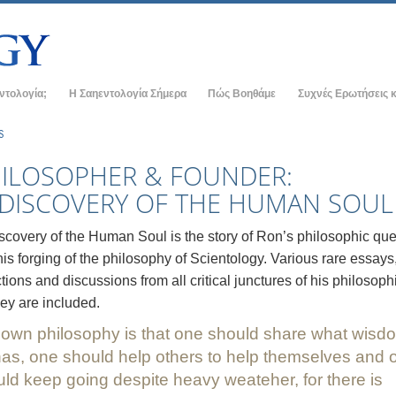
εντολογία;
Η Σαηεντολογία Σήμερα
Πώς Βοηθάμε
Συχνές Ερωτήσεις κ
ρακτικές
Εκκλησίες της Σαηεντολογίας
Ιστορικό και Βασικέ
S
 οι Κώδικες της
Νέες Εκκλησίες της Σαηεντολογίας
Μέσα σε μια Εκκλησ
ILOSOPHER & FOUNDER:
DISCOVERY OF THE HUMAN SOUL
Ανώτεροι οργανισμοί
Ο Οργανισμός της Σ
εντολόγοι για τη
Η Βάση του Φλαγκ
scovery of the Human Soul is the story of Ron’s philosophic que
αν Σαηεντολόγο
is forging of the philosophy of Scientology. Various rare essays
Freewinds
tions and discussions from all critical junctures of his philosoph
κκλησία
Φέρνοντας τη Σαηεντολογία στον Κόσμο
ey are included.
χές της Σαηεντολογίας
Ντέιβιντ Μισκάβιτς - Εκκλησιαστικός
own philosophy is that one should share what wisd
Ηγέτης της Σαηεντολογίας
στη Διανοητική
as, one should help others to help themselves and 
ld keep going despite heavy weateher, for there is
ος –
αλοσύνη;