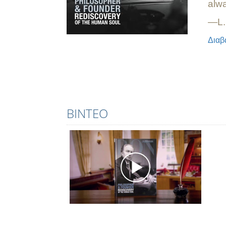
alw
—L.
Διαβ
ΒΊΝΤΕΟ