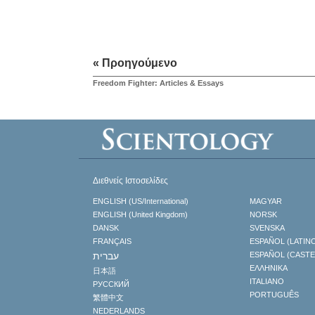
« Προηγούμενο
Freedom Fighter: Articles & Essays
Διεθνείς Ιστοσελίδες
ENGLISH (US/International)
MAGYAR
ENGLISH (United Kingdom)
NORSK
DANSK
SVENSKA
FRANÇAIS
ESPAÑOL (LATIN
עברית
ESPAÑOL (CAST
ΕΛΛΗΝΙΚA
日本語
ITALIANO
РУССКИЙ
PORTUGUÊS
繁體中文
NEDERLANDS