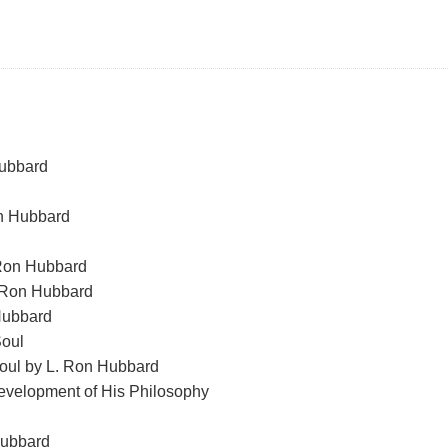
Hubbard
on Hubbard
 Ron Hubbard
. Ron Hubbard
Hubbard
Soul
oul by L. Ron Hubbard
evelopment of His Philosophy
Hubbard