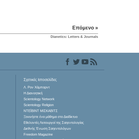
Επόμενο »
Dianetics: Letters & Journals
Σχετικές Ιστοσελίδες
Λ. Ρον Χάμπαρντ
Η Διανοητική
Scientology Network
Scientology Religion
ΝΤΕΪΒΙΝΤ ΜΙΣΚAΒΙΤΣ
Ξεκινήστε ένα μάθημα στο Διαδίκτυο
Εθελοντές Λειτουργοί της Σαηεντολογίας
Διεθνής Ένωση Σαηεντολόγων
Freedom Magazine