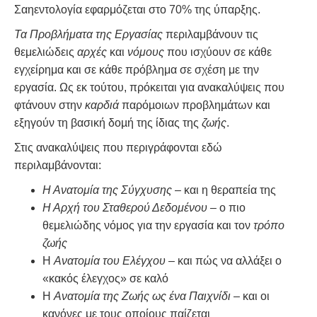
Σαηεντολογία εφαρμόζεται στο 70% της ύπαρξης.
Τα Προβλήματα της Εργασίας
περιλαμβάνουν τις
θεμελιώδεις
αρχές
και
νόμους
που ισχύουν σε κάθε
εγχείρημα και σε κάθε πρόβλημα σε σχέση με την
εργασία. Ως εκ τούτου, πρόκειται για ανακαλύψεις που
φτάνουν στην
καρδιά
παρόµοιων προβληµάτων και
εξηγούν τη βασική δοµή της ίδιας της
ζωής
.
Στις ανακαλύψεις που περιγράφονται εδώ
περιλαμβάνονται:
Η Ανατομία της Σύγχυσης
– και η θεραπεία της
Η Αρχή του Σταθερού Δεδομένου
– ο πιο
θεμελιώδης νόμος για την εργασία και τον
τρόπο
ζωής
Η
Ανατομία του Ελέγχου
– και πώς να αλλάξει ο
«κακός έλεγχος» σε καλό
Η
Ανατομία της Ζωής ως ένα Παιχνίδι
– και οι
κανόνες με τους οποίους παίζεται