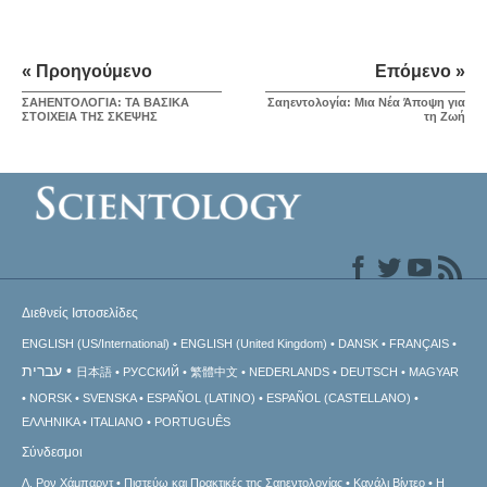
« Προηγούμενο
Επόμενο »
ΣΑΗΕΝΤΟΛΟΓΙΑ: ΤΑ ΒΑΣΙΚΑ
Σαηεντολογία: Μια Νέα Άποψη για
ΣΤΟΙΧΕΙΑ ΤΗΣ ΣΚΕΨΗΣ
τη Ζωή
Διεθνείς Ιστοσελίδες
ENGLISH (US/International)
ENGLISH (United Kingdom)
DANSK
FRANÇAIS
עברית
日本語
РУССКИЙ
繁體中文
NEDERLANDS
DEUTSCH
MAGYAR
NORSK
SVENSKA
ESPAÑOL (LATINO)
ESPAÑOL (CASTELLANO)
ΕΛΛΗΝΙΚA
ITALIANO
PORTUGUÊS
Σύνδεσμοι
Λ. Ρον Χάμπαρντ
Πιστεύω και Πρακτικές της Σαηεντολογίας
Κανάλι Βίντεο
Η