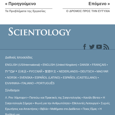
« Προηγούμενο
Επόμενο »
Τα Προβλήµατα της Εργασίας
Ο ΔΡΟΜΟΣ ΠΡΟΣ ΤΗΝ ΕΥΤΥΧΙΑ
Διεθνείς Ιστοσελίδες
ENGLISH (US/International)
ENGLISH (United Kingdom)
DANSK
FRANÇAIS
עברית
日本語
РУССКИЙ
繁體中文
NEDERLANDS
DEUTSCH
MAGYAR
NORSK
SVENSKA
ESPAÑOL (LATINO)
ESPAÑOL (CASTELLANO)
ΕΛΛΗΝΙΚA
ITALIANO
PORTUGUÊS
Σύνδεσμοι
Λ. Ρον Χάμπαρντ
Πιστεύω και Πρακτικές της Σαηεντολογίας
Κανάλι Βίντεο
Η
Σαηεντολογία Σήμερα
Φωνή για την Ανθρωπότητα
Εθελοντές Λειτουργοί
Συχνές
Ερωτήσεις και Απαντήσεις
Βιβλία
Μαθήματα στο Διαδίκτυο
Ποιος Είμαι;
Η
Βοήθειά μας