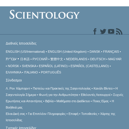
Διεθνείς Ιστοσελίδες
ENGLISH (US/International)
ENGLISH (United Kingdom)
DANSK
FRANÇAIS
עברית
日本語
РУССКИЙ
繁體中文
NEDERLANDS
DEUTSCH
MAGYAR
NORSK
SVENSKA
ESPAÑOL (LATINO)
ESPAÑOL (CASTELLANO)
ΕΛΛΗΝΙΚA
ITALIANO
PORTUGUÊS
Σύνδεσμοι
Λ. Ρον Χάμπαρντ
Πιστεύω και Πρακτικές της Σαηεντολογίας
Κανάλι Βίντεο
Η
Σαηεντολογία Σήμερα
Φωνή για την Ανθρωπότητα
Εθελοντές Λειτουργοί
Συχνές
Ερωτήσεις και Απαντήσεις
Βιβλία
Μαθήματα στο Διαδίκτυο
Ποιος Είμαι;
Η
Βοήθειά μας
Είναι Δική σας
Για Επιπλέον Πληροφορίες
Επαφή
Τοποθεσίες
Χάρτης της
Ιστοσελίδας
Σχετικές Ιστοσελίδες