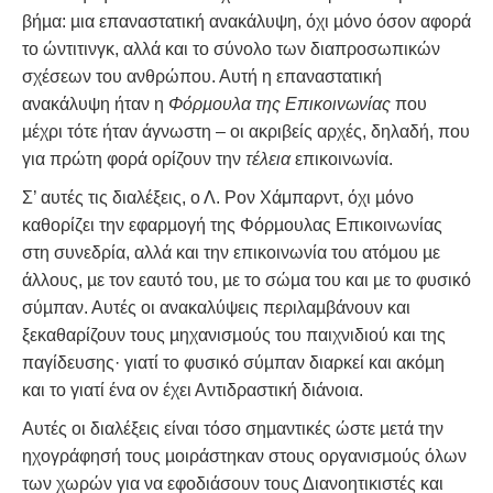
βήµα: µια επαναστατική ανακάλυψη, όχι µόνο όσον αφορά
το ώντιτινγκ, αλλά και το σύνολο των διαπροσωπικών
σχέσεων του ανθρώπου. Αυτή η επαναστατική
ανακάλυψη ήταν η
Φόρµουλα της Επικοινωνίας
που
µέχρι τότε ήταν άγνωστη – οι ακριβείς αρχές, δηλαδή, που
για πρώτη φορά ορίζουν την
τέλεια
επικοινωνία.
Σ’ αυτές τις διαλέξεις, ο Λ. Ρον Χάμπαρντ, όχι µόνο
καθορίζει την εφαρµογή της Φόρµουλας Επικοινωνίας
στη συνεδρία, αλλά και την επικοινωνία του ατόµου µε
άλλους, µε τον εαυτό του, µε το σώµα του και µε το φυσικό
σύµπαν. Αυτές οι ανακαλύψεις περιλαµβάνουν και
ξεκαθαρίζουν τους µηχανισµούς του παιχνιδιού και της
παγίδευσης· γιατί το φυσικό σύµπαν διαρκεί και ακόµη
και το γιατί ένα ον έχει Αντιδραστική διάνοια.
Αυτές οι διαλέξεις είναι τόσο σηµαντικές ώστε µετά την
ηχογράφησή τους µοιράστηκαν στους οργανισµούς όλων
των χωρών για να εφοδιάσουν τους Διανοητικιστές και