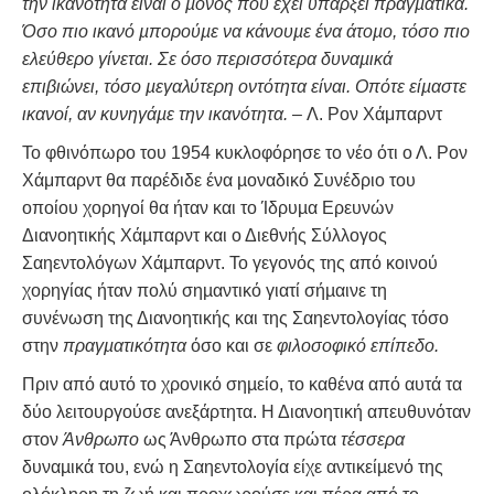
την ικανότητα είναι ο µόνος που έχει υπάρξει πραγµατικά.
Όσο πιο ικανό µπορούµε να κάνουµε ένα άτοµο, τόσο πιο
ελεύθερο γίνεται. Σε όσο περισσότερα δυναµικά
επιβιώνει, τόσο µεγαλύτερη οντότητα είναι. Οπότε είµαστε
ικανοί, αν κυνηγάµε την ικανότητα.
– Λ. Ρον Χάμπαρντ
Το φθινόπωρο του 1954 κυκλοφόρησε το νέο ότι ο Λ. Ρον
Χάμπαρντ θα παρέδιδε ένα µοναδικό Συνέδριο του
οποίου χορηγοί θα ήταν και το Ίδρυµα Ερευνών
Διανοητικής Χάµπαρντ και ο Διεθνής Σύλλογος
Σαηεντολόγων Χάµπαρντ. Το γεγονός της από κοινού
χορηγίας ήταν πολύ σηµαντικό γιατί σήµαινε τη
συνένωση της Διανοητικής και της Σαηεντολογίας τόσο
στην
πραγµατικότητα
όσο και σε
φιλοσοφικό επίπεδο.
Πριν από αυτό το χρονικό σηµείο, το καθένα από αυτά τα
δύο λειτουργούσε ανεξάρτητα. Η Διανοητική απευθυνόταν
στον
Άνθρωπο
ως Άνθρωπο στα πρώτα
τέσσερα
δυναµικά του, ενώ η Σαηεντολογία είχε αντικείµενό της