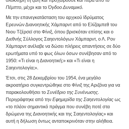
ολόκληρη τη ζωή και προχωρούσε και πέρα από το
Πέµπτο
, µέχρι και το
Όγδοο Δυναµικό.
Με την επανεγκατάσταση του αρχικού Ιδρύµατος
Ερευνών Διανοητικής Χάµπαρντ από το Ελίζαµπεθ του
Νιου Τζέρσεϊ στο Φίνιξ, όπου βρισκόταν επίσης και ο
Διεθνής Σύλλογος Σαηεντολόγων Χάµπαρντ, ο Λ. Ρον
Χάμπαρντ ανέλαβε να δώσει πλήρεις απαντήσεις σε δύο
ερωτήµατα υπό το φως όλων όσων συνέβησαν από το
1950: «Τι είναι η Διανοητική;» και «Τι είναι η
Σαηεντολογία;».
Έτσι, στις 28 Δεκεµβρίου του 1954, ένα µεγάλο
ακροατήριο συγκεντρώθηκε στο Φίνιξ της Αριζόνα για να
παρακολουθήσει το
Συνέδριο της Συνένωσης.
Περιγράφτηκε από την
Εφηµερίδα της Σαηεντολογίας
ως
«το πλέον σηµαντικό πράγµα που συνέβη ποτέ στα
δρώµενα της Διανοητικής και της Σαηεντολογίας» και
αυτή η δήλωση όντως ανταποκρινόταν στην αλήθεια.