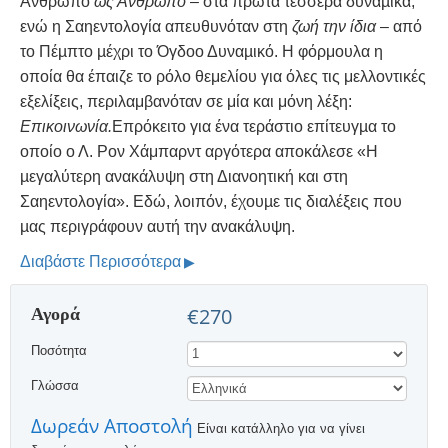
Άνθρωπο
ως Άνθρωπο
– στα πρώτα τέσσερα δυναµικά,
ενώ η Σαηεντολογία απευθυνόταν στη
ζωή την ίδια
– από
το Πέµπτο µέχρι το Όγδοο Δυναµικό. Η φόρμουλα η
οποία θα έπαιζε το ρόλο θεμελίου για όλες τις μελλοντικές
εξελίξεις, περιλαμβανόταν σε μία και μόνη λέξη:
Επικοινωνία.
Επρόκειτο για ένα τεράστιο επίτευγµα το
οποίο ο Λ. Ρον Χάμπαρντ αργότερα αποκάλεσε «Η
µεγαλύτερη ανακάλυψη στη Διανοητική και στη
Σαηεντολογία». Εδώ, λοιπόν, έχουµε τις διαλέξεις που
µας περιγράφουν αυτή την ανακάλυψη.
Διαβάστε Περισσότερα
Αγορά
€270
Ποσότητα
Γλώσσα
Δωρεάν Αποστολή
Είναι κατάλληλο για να γίνει