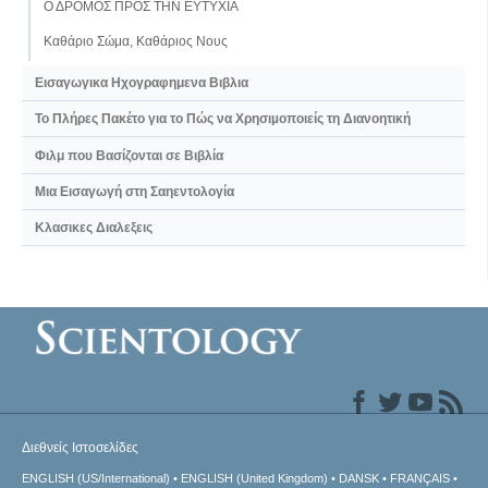
Ο ΔΡΟΜΟΣ ΠΡΟΣ ΤΗΝ ΕΥΤΥΧΙΑ
Καθάριο Σώμα, Καθάριος Νους
Εισαγωγικα Ηχογραφημενα Βιβλια
Το Πλήρες Πακέτο για το Πώς να Χρησιµοποιείς τη Διανοητική
Φιλμ που Βασίζονται σε Βιβλία
Μια Εισαγωγή στη Σαηεντολογία
Κλασικες Διαλεξεις
Διεθνείς Ιστοσελίδες
ENGLISH (US/International)
ENGLISH (United Kingdom)
DANSK
FRANÇAIS