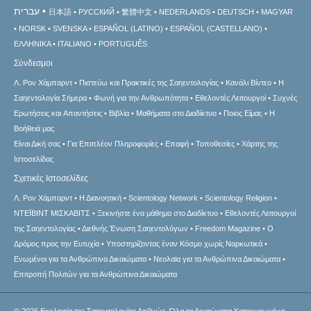
עברית
日本語
РУССКИЙ
繁體中文
NEDERLANDS
DEUTSCH
MAGYAR
NORSK
SVENSKA
ESPAÑOL (LATINO)
ESPAÑOL (CASTELLANO)
ΕΛΛΗΝΙΚA
ITALIANO
PORTUGUÊS
Σύνδεσμοι
Λ. Ρον Χάμπαρντ
Πιστεύω και Πρακτικές της Σαηεντολογίας
Κανάλι Βίντεο
Η
Σαηεντολογία Σήμερα
Φωνή για την Ανθρωπότητα
Εθελοντές Λειτουργοί
Συχνές
Ερωτήσεις και Απαντήσεις
Βιβλία
Μαθήματα στο Διαδίκτυο
Ποιος Είμαι;
Η
Βοήθειά μας
Είναι Δική σας
Για Επιπλέον Πληροφορίες
Επαφή
Τοποθεσίες
Χάρτης της
Ιστοσελίδας
Σχετικές Ιστοσελίδες
Λ. Ρον Χάμπαρντ
Η Διανοητική
Scientology Network
Scientology Religion
ΝΤΕΪΒΙΝΤ ΜΙΣΚAΒΙΤΣ
Ξεκινήστε ένα μάθημα στο Διαδίκτυο
Εθελοντές Λειτουργοί
της Σαηεντολογίας
Διεθνής Ένωση Σαηεντολόγων
Freedom Magazine
Ο
Δρόμος προς την Ευτυχία
Υποστηρίζοντας έναν Κόσμο χωρίς Ναρκωτικά
Ενωµένοι για τα Ανθρώπινα Δικαιώµατα
Νεολαία για τα Ανθρώπινα Δικαιώματα
Επιτροπή Πολιτών για τα Ανθρώπινα Δικαιώματα