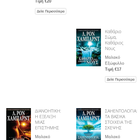
Τιµή €20
Δείτε Περισσότερα
Καθάριο
Σώμα,
Καθάριος
Νους
Μαλακό
Εξώφυλλο
Τιµή €17
Δείτε Περισσότερα
ΔΙΑΝΟΗΤΙΚΗ:
ΣΑΗΕΝΤΟΛΟΓΙΑ:
Η ΕΞΕΛΙΞΗ
ΤΑ ΒΑΣΙΚΑ
ΜΙΑΣ
ΣΤΟΙΧΕΙΑ ΤΗΣ
ΕΠΙΣΤΗΜΗΣ
ΣΚΕΨΗΣ
Μαλακό
Μαλακό