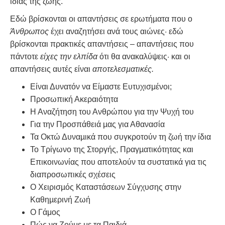
ίδιας της ζωής.
Εδώ βρίσκονται οι απαντήσεις σε ερωτήµατα που ο
Άνθρωπος
έχει αναζητήσει ανά τους αιώνες· εδώ
βρίσκονται πρακτικές απαντήσεις – απαντήσεις που
πάντοτε
είχες την ελπίδα
ότι θα ανακαλύψεις· και οι
απαντήσεις αυτές είναι
αποτελεσµατικές.
Είναι Δυνατόν να Είμαστε Ευτυχισμένοι;
Προσωπική Ακεραιότητα
Η Αναζήτηση του Ανθρώπου για την Ψυχή του
Για την Προσπάθειά µας για Αθανασία
Τα Οκτώ Δυναµικά που συγκροτούν τη ζωή την ίδια
Το Τρίγωνο της Στοργής, Πραγµατικότητας και
Επικοινωνίας που αποτελούν τα συστατικά για τις
διαπροσωπικές σχέσεις
Ο Χειρισµός Καταστάσεων Σύγχυσης στην
Καθηµερινή Ζωή
Ο Γάμος
Πώς να Ζούμε με τα Παιδιά