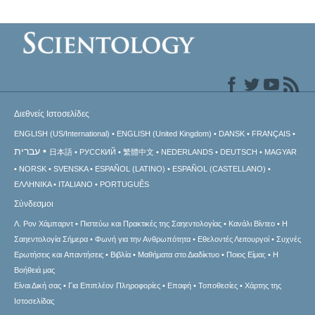
Διεθνείς Ιστοσελίδες
ENGLISH (US/International)
ENGLISH (United Kingdom)
DANSK
FRANÇAIS
עברית
日本語
РУССКИЙ
繁體中文
NEDERLANDS
DEUTSCH
MAGYAR
NORSK
SVENSKA
ESPAÑOL (LATINO)
ESPAÑOL (CASTELLANO)
ΕΛΛΗΝΙΚA
ITALIANO
PORTUGUÊS
Σύνδεσμοι
Λ. Ρον Χάμπαρντ
Πιστεύω και Πρακτικές της Σαηεντολογίας
Κανάλι Βίντεο
Η
Σαηεντολογία Σήμερα
Φωνή για την Ανθρωπότητα
Εθελοντές Λειτουργοί
Συχνές
Ερωτήσεις και Απαντήσεις
Βιβλία
Μαθήματα στο Διαδίκτυο
Ποιος Είμαι;
Η
Βοήθειά μας
Είναι Δική σας
Για Επιπλέον Πληροφορίες
Επαφή
Τοποθεσίες
Χάρτης της
Ιστοσελίδας