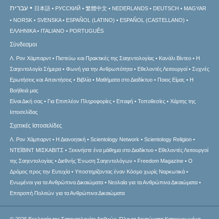
עברית
日本語
РУССКИЙ
繁體中文
NEDERLANDS
DEUTSCH
MAGYAR
NORSK
SVENSKA
ESPAÑOL (LATINO)
ESPAÑOL (CASTELLANO)
ΕΛΛΗΝΙΚA
ITALIANO
PORTUGUÊS
Σύνδεσμοι
Λ. Ρον Χάμπαρντ
Πιστεύω και Πρακτικές της Σαηεντολογίας
Κανάλι Βίντεο
Η
Σαηεντολογία Σήμερα
Φωνή για την Ανθρωπότητα
Εθελοντές Λειτουργοί
Συχνές
Ερωτήσεις και Απαντήσεις
Βιβλία
Μαθήματα στο Διαδίκτυο
Ποιος Είμαι;
Η
Βοήθειά μας
Είναι Δική σας
Για Επιπλέον Πληροφορίες
Επαφή
Τοποθεσίες
Χάρτης της
Ιστοσελίδας
Σχετικές Ιστοσελίδες
Λ. Ρον Χάμπαρντ
Η Διανοητική
Scientology Network
Scientology Religion
ΝΤΕΪΒΙΝΤ ΜΙΣΚAΒΙΤΣ
Ξεκινήστε ένα μάθημα στο Διαδίκτυο
Εθελοντές Λειτουργοί
της Σαηεντολογίας
Διεθνής Ένωση Σαηεντολόγων
Freedom Magazine
Ο
Δρόμος προς την Ευτυχία
Υποστηρίζοντας έναν Κόσμο χωρίς Ναρκωτικά
Ενωµένοι για τα Ανθρώπινα Δικαιώµατα
Νεολαία για τα Ανθρώπινα Δικαιώματα
Επιτροπή Πολιτών για τα Ανθρώπινα Δικαιώματα