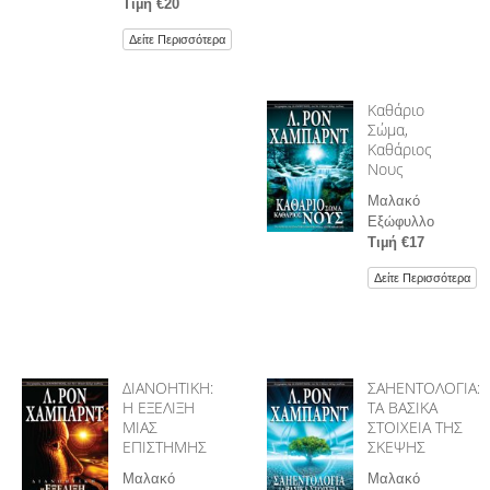
Τιµή €20
Δείτε Περισσότερα
Καθάριο
Σώμα,
Καθάριος
Νους
Μαλακό
Εξώφυλλο
Τιµή €17
Δείτε Περισσότερα
ΔΙΑΝΟΗΤΙΚΗ:
ΣΑΗΕΝΤΟΛΟΓΙΑ:
Η ΕΞΕΛΙΞΗ
ΤΑ ΒΑΣΙΚΑ
ΜΙΑΣ
ΣΤΟΙΧΕΙΑ ΤΗΣ
ΕΠΙΣΤΗΜΗΣ
ΣΚΕΨΗΣ
Μαλακό
Μαλακό