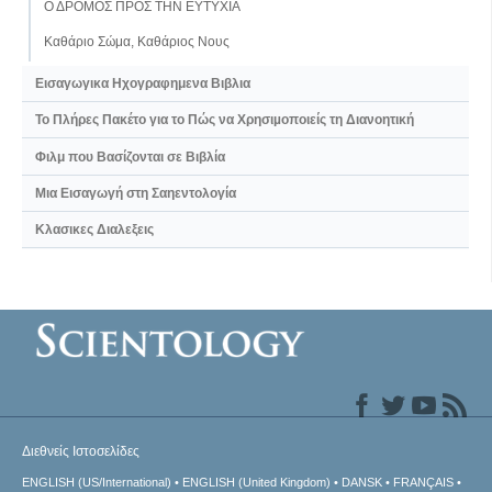
Ο ΔΡΟΜΟΣ ΠΡΟΣ ΤΗΝ ΕΥΤΥΧΙΑ
Καθάριο Σώμα, Καθάριος Νους
Εισαγωγικα Ηχογραφημενα Βιβλια
Το Πλήρες Πακέτο για το Πώς να Χρησιµοποιείς τη Διανοητική
Φιλμ που Βασίζονται σε Βιβλία
Μια Εισαγωγή στη Σαηεντολογία
Κλασικες Διαλεξεις
Διεθνείς Ιστοσελίδες
ENGLISH (US/International)
ENGLISH (United Kingdom)
DANSK
FRANÇAIS