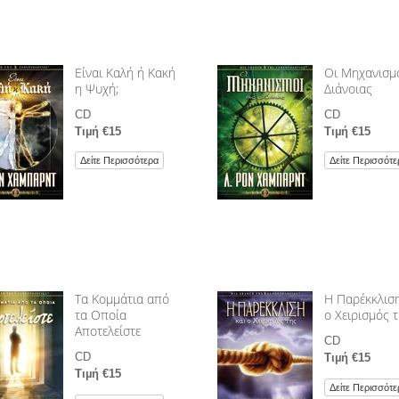
Είναι Καλή ή Κακή
Οι Μηχανισµο
η Ψυχή;
Διάνοιας
CD
CD
Τιµή €15
Τιµή €15
Δείτε Περισσότερα
Δείτε Περισσότε
Τα Κομμάτια από
Η Παρέκκλιση
τα Οποία
ο Χειρισμός 
Αποτελείστε
CD
CD
Τιµή €15
Τιµή €15
Δείτε Περισσότε