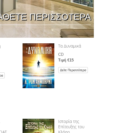
ΦΑΡΜΑΚΑ ΚΑΙ ΝΑΡΚΩΤΙΚΑ: ΤΟ
ΑΘΕΤΕ ΠΕΡΙΣΣΟΤΕΡΑ
ΠΡΟΒΛΗΜΑ ΚΑΙ Η ΛΥΣΗ ΤΟΥ
ΤΑ ΠΑΙΔΙΑ
ΕΡΓΑΛΕΙΑ ΓΙΑ ΤΟ ΧΩΡΟ ΕΡΓΑΣΙΑΣ
η
Τα Δυναµικά
ΗΘΙΚΗ ΚΑΙ ΟΙ ΚΑΤΑΣΤΑΣΕΙΣ ΗΘΙΚΗΣ
CD
Η ΑΙΤΙΑ ΤΗΣ ΚΑΤΑΠΙΕΣΗΣ
Τιµή €15
Δείτε Περισσότερα
ΔΙΕΞΑΓΩΓΗ ΕΡΕΥΝΩΝ
ρα
ΤΑ ΒΑΣΙΚΑ ΣΤΟΙΧΕΙΑ ΤΗΣ ΟΡΓΑΝΩΣΗΣ
ΒΑΣΙΚΕΣ ΑΡΧΕΣ ΔΗΜΟΣΙΩΝ ΣΧΕΣΕΩΝ
ΣΤΟΧΟΙ ΚΑΙ ΙΔΑΝΙΚΑ
Η ΤΕΧΝΟΛΟΓΙΑ ΜΕΛΕΤΗΣ
Σ
Ιστορία της
Επίτευξης του
ΕΠΙΚΟΙΝΩΝΙΑ
ΙΑΣ
Κλήαρ