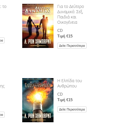
: το
Για το Δεύτερο
Δυναµικό: Σεξ,
Παιδιά και
Οικογένεια
CD
Τιµή €15
ρα
Δείτε Περισσότερα
ς
Η Ελπίδα του
της
Ανθρώπου
CD
Τιµή €15
Δείτε Περισσότερα
ρα