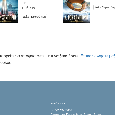
CD
Δείτε Περισσότε
Τιµή €15
Δείτε Περισσότερα
μπορείτε να αποφασίσετε με τι να ξεκινήσετε;
Επικοινωνήστε μαζ
ουλος.
Σύνδεσμοι
Λ. Ρον Χάμπαρντ
Πιστεύω και Πρακτικές της Σαηεντολογίας