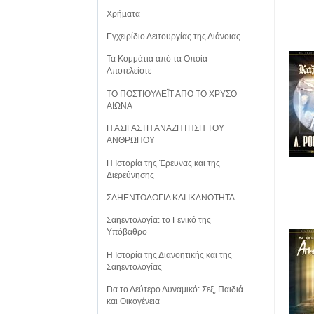
Χρήµατα
Εγχειρίδιο Λειτουργίας της Διάνοιας
Τα Κομμάτια από τα Οποία
Αποτελείστε
ΤΟ ΠΟΣΤΙΟΥΛΕΪΤ ΑΠΟ ΤΟ ΧΡΥΣΟ
ΑΙΩΝΑ
Η ΑΣΙΓΑΣΤΗ ΑΝΑΖΗΤΗΣΗ ΤΟΥ
ΑΝΘΡΩΠΟΥ
Η Ιστορία της Έρευνας και της
Διερεύνησης
ΣΑΗΕΝΤΟΛΟΓΙΑ ΚΑΙ ΙΚΑΝΟΤΗΤΑ
Σαηεντολογία: το Γενικό της
Υπόβαθρο
Η Ιστορία της Διανοητικής και της
Σαηεντολογίας
Για το Δεύτερο Δυναµικό: Σεξ, Παιδιά
και Οικογένεια