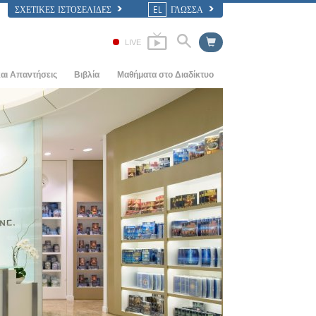
ΣΧΕΤΙΚΈΣ ΙΣΤΟΣΕΛΊΔΕΣ
EL
ΓΛΩΣΣΑ
LIVE
αι Απαντήσεις
Βιβλία
Μαθήματα στο Διαδίκτυο
ς Αρχές
ΠΩΣ ΕΠΙΛΥΟΝΤΑΙ ΟΙ ΔΙΑΜΑΧΕΣ
Εισαγωγικά Βιβλία
ία
ΤΑ ΔΥΝΑΜΙΚΑ ΤΗΣ ΥΠΑΡΞΗΣ
Ηχογραφημένα Βιβλία
αηεντολογίας
ΤΑ ΣΥΣΤΑΤΙΚΑ ΤΗΣ ΚΑΤΑΝΟΗΣΗΣ
Οι Εισαγωγικές Διαλέξεις
ΛΥΣΕΙΣ ΓΙΑ ΕΝΑ ΕΠΙΚΙΝΔΥΝΟ
Φιλμ
ΠΕΡΙΒΑΛΛΟΝ
ΒΟΗΘΗΜΑΤΑ ΓΙΑ ΑΣΘΕΝΕΙΕΣ ΚΑΙ
ΣΩΜΑΤΙΚΕΣ ΒΛΑΒΕΣ
ΑΚΕΡΑΙΟΤΗΤΑ ΚΑΙ ΤΙΜΙΟΤΗΤΑ
Ο ΓΑΜΟΣ
Η ΤΟΝΙΚΗ ΚΛΙΜΑΚΑ ΤΩΝ
ΣΥΝΑΙΣΘΗΜΑΤΩΝ