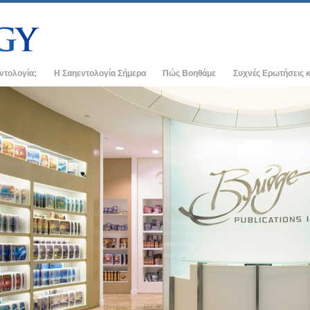
εντολογία;
Η Σαηεντολογία Σήμερα
Πώς Βοηθάμε
Συχνές Ερωτήσεις κ
ρακτικές
Εκκλησίες της Σαηεντολογίας
Ιστορικό και Βασικέ
 οι Κώδικες της
Νέες Εκκλησίες της Σαηεντολογίας
Μέσα σε μια Εκκλησ
Ανώτεροι οργανισμοί
Ο Οργανισμός της Σ
εντολόγοι για τη
Η Βάση του Φλαγκ
αν Σαηεντολόγο
Freewinds
κκλησία
Φέρνοντας τη Σαηεντολογία στον Κόσμο
χές της Σαηεντολογίας
Ντέιβιντ Μισκάβιτς - Εκκλησιαστικός
Ηγέτης της Σαηεντολογίας
στη Διανοητική
ος –
αλοσύνη;