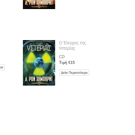
Ο Έλεγχος της
Υστερίας
CD
Τιµή €15
ρα
Δείτε Περισσότερα