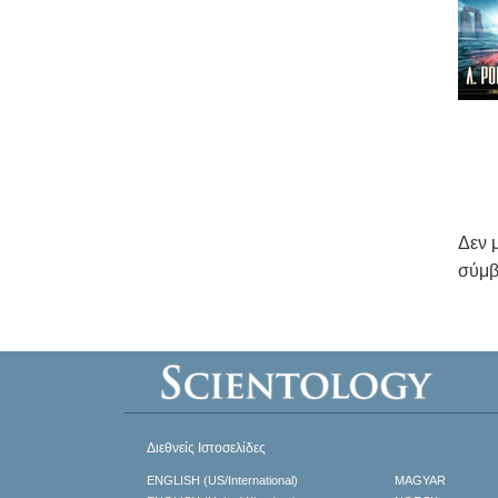
Δεν 
σύμβ
Διεθνείς Ιστοσελίδες
ENGLISH (US/International)
MAGYAR