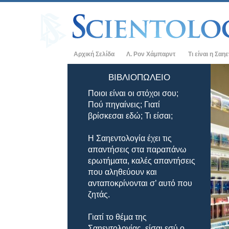
Αρχική Σελίδα
Λ. Ρον Χάμπαρντ
Τι είναι η Σαη
Πιστεύω και Π
ΒΙΒΛΙΟΠΩΛΕΊΟ
Ποιοι είναι οι στόχοι σου;
Τα Πιστεύω και
Σαηεντολογίας
Πού πηγαίνεις; Γιατί
βρίσκεσαι εδώ; Τι είσαι;
Τι Λένε οι Σαη
Σαηεντολογία
Η Σαηεντολογία έχει τις
Συναντήστε έν
απαντήσεις στα παραπάνω
ερωτήµατα, καλές απαντήσεις
Μέσα σε μια Ε
που αληθεύουν και
ανταποκρίνονται σ’ αυτό που
Οι Βασικές Αρ
ζητάς.
Μια Εισαγωγή 
Γιατί το θέµα της
Αγάπη και Μίσ
Σαηεντολογίας, είσαι εσύ ο
Tι είναι η Μεγ