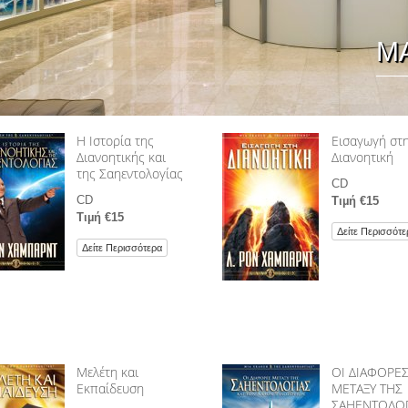
Μ
Η Ιστορία της
Εισαγωγή στ
Διανοητικής και
Διανοητική
της Σαηεντολογίας
CD
CD
Τιµή €15
Τιµή €15
Δείτε Περισσότε
Δείτε Περισσότερα
Μελέτη και
ΟΙ ΔΙΑΦΟΡΕ
Εκπαίδευση
ΜΕΤΑΞΥ ΤΗΣ
ΣΑΗΕΝΤΟΛΟΓ