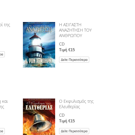
ί της
Η ΑΣΙΓΑΣΤΗ
ΑΝΑΖΗΤΗΣΗ ΤΟΥ
ΑΝΘΡΩΠΟΥ
CD
Τιµή €15
ρα
Δείτε Περισσότερα
 και
Ο Εκφυλισµός της
της
Ελευθερίας
CD
Τιµή €15
ρα
Δείτε Περισσότερα