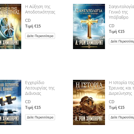
Η Αύξηση της
Σαηεντολογία
Αποδοτικότητας
Γενικό της
Υπόβαθρο
CD
CD
Τιµή €15
Τιµή €15
Δείτε Περισσότερα
Δείτε Περισσότε
Εγχειρίδιο
Η Ιστορία τη
Λειτουργίας της
Έρευνας και 
Διάνοιας
Διερεύνησης
CD
CD
Τιµή €15
Τιµή €15
Δείτε Περισσότερα
Δείτε Περισσότε