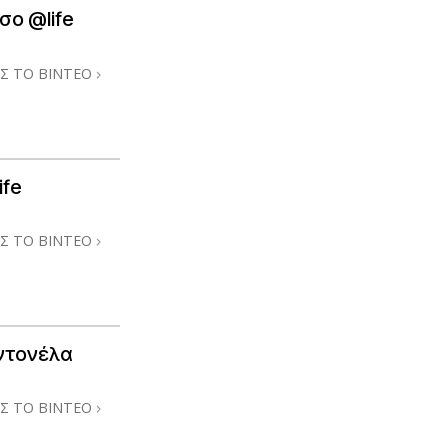
Η Τονική Κλίμακα των
Συναισθημάτων
σο @life
Φάρμακα και Ναρκωτικά:
Το Πρόβλημα και η Λύση του
Σ ΤΟ ΒΙΝΤΕΟ
Παιδιά
Εργαλεία για τον Χώρο Εργασίας
Ηθική και Καταστάσεις Ηθικής
ife
Η Αιτία της Καταπίεσης
Σ ΤΟ ΒΙΝΤΕΟ
Διερευνήσεις
Τα Βασικά Στοιχεία της Οργάνωσης
Βασικές Αρχές Δημοσίων Σχέσεων
Αντονέλα
Επιδιώξεις και Στόχοι
Η Τεχνολογία Μελέτης
Σ ΤΟ ΒΙΝΤΕΟ
Επικοινωνία