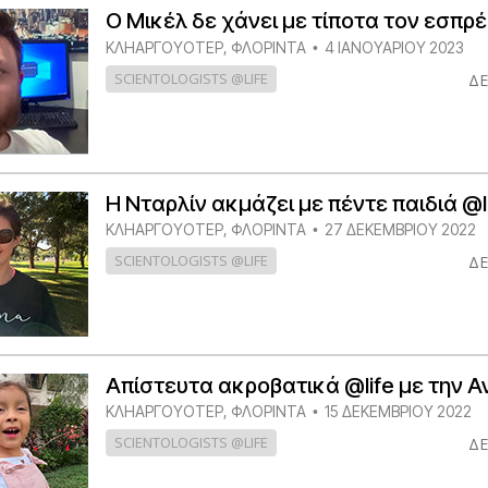
Εθελοντές Λειτουργοί της
–
Σαηεντολογίας
Ο Μικέλ δε χάνει με τίποτα τον εσπρέ
σύνη;
ΚΛΗΑΡΓΟΥΌΤΕΡ, ΦΛΌΡΙΝΤΑ
4 ΙΑΝΟΥΑΡΙΟΥ 2023
•
SCIENTOLOGISTS @LIFE
ΔΕ
Η Νταρλίν ακμάζει με πέντε παιδιά @l
ΚΛΗΑΡΓΟΥΌΤΕΡ, ΦΛΌΡΙΝΤΑ
27 ΔΕΚΕΜΒΡΙΟΥ 2022
•
SCIENTOLOGISTS @LIFE
ΔΕ
Απίστευτα ακροβατικά @life με την 
ΚΛΗΑΡΓΟΥΌΤΕΡ, ΦΛΌΡΙΝΤΑ
15 ΔΕΚΕΜΒΡΙΟΥ 2022
•
SCIENTOLOGISTS @LIFE
ΔΕ