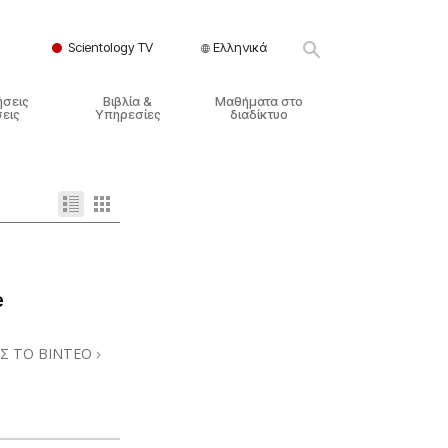
Scientology TV
Ελληνικά
ήσεις
Βιβλία &
Μαθήματα στο
εις
Υπηρεσίες
διαδίκτυο
ικές Αρχές
ικά Βιβλία
Πώς να Επιλύετε Διαμάχες
λησία
φημένα Βιβλία
Τα Δυναμικά της Ύπαρξης
ς Σαηεντολογίας
γωγικές Διαλέξεις
Τα Συστατικά της Κατανόησης
γικά Φιλμ
Λύσεις για ένα Επικίνδυνο
Περιβάλλον
e
γικές Υπηρεσίες
Βοηθήματα για Ασθένειες και
Ατυχήματα
Σ ΤΟ ΒΙΝΤΕΟ
Ακεραιότητα και Τιμιότητα
Γάμος