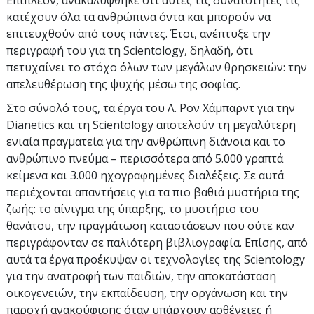
κατέχουν όλα τα ανθρώπινα όντα και μπορούν να
επιτευχθούν από τους πάντες. Έτσι, ανέπτυξε την
περιγραφή του για τη Scientology, δηλαδή, ότι
πετυχαίνει το στόχο όλων των μεγάλων θρησκειών: την
απελευθέρωση της ψυχής μέσω της σοφίας.
Στο σύνολό τους, τα έργα του Λ. Ρον Χάμπαρντ για την
Dianetics και τη Scientology αποτελούν τη μεγαλύτερη
ενιαία πραγματεία για την ανθρώπινη διάνοια και το
ανθρώπινο πνεύμα – περισσότερα από 5.000 γραπτά
κείμενα και 3.000 ηχογραφημένες διαλέξεις. Σε αυτά
περιέχονται απαντήσεις για τα πιο βαθιά μυστήρια της
ζωής: το αίνιγμα της ύπαρξης, το μυστήριο του
θανάτου, την πραγμάτωση καταστάσεων που ούτε καν
περιγράφονταν σε παλιότερη βιβλιογραφία. Επίσης, από
αυτά τα έργα προέκυψαν οι τεχνολογίες της Scientology
για την ανατροφή των παιδιών, την αποκατάσταση
οικογενειών, την εκπαίδευση, την οργάνωση και την
παροχή ανακούφισης όταν υπάρχουν ασθένειες ή