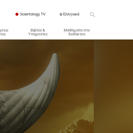
Scientology TV
Ελληνικά
ήσεις
Βιβλία &
Μαθήματα στο
εις
Υπηρεσίες
διαδίκτυο
ικές Αρχές
ικά Βιβλία
Πώς να Επιλύετε Διαμάχες
λησία
φημένα Βιβλία
Τα Δυναμικά της Ύπαρξης
ς Σαηεντολογίας
γωγικές Διαλέξεις
Τα Συστατικά της Κατανόησης
γικά Φιλμ
Λύσεις για ένα Επικίνδυνο
Περιβάλλον
γικές Υπηρεσίες
Βοηθήματα για Ασθένειες και
Ατυχήματα
Ακεραιότητα και Τιμιότητα
Γάμος