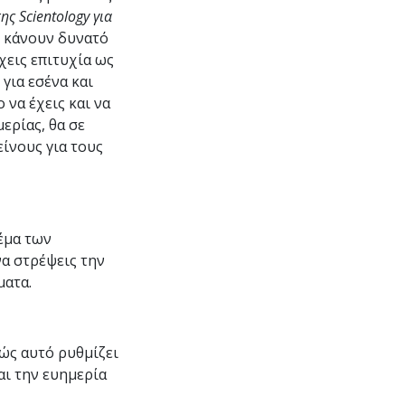
ης Scientology για
υ κάνουν δυνατό
έχεις επιτυχία ως
για εσένα και
 να έχεις και να
ερίας, θα σε
ίνους για τους
έμα των
να στρέψεις την
ματα.
πώς αυτό ρυθμίζει
αι την ευημερία