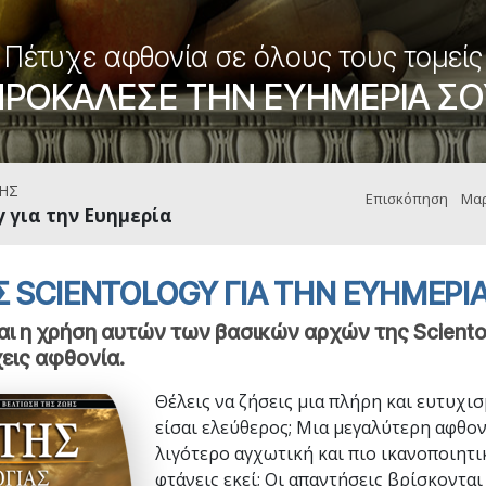
Εθελοντές Λειτουργοί της
–
Σαηεντολογίας
σύνη;
Πέτυχε αφθονία σε όλους τους τομείς
ΠΡΟΚΑΛΕΣΕ ΤΗΝ ΕΥΗΜΕΡΙΑ ΣΟ
ΗΣ
Επισκόπηση
Μαρ
 για την Ευημερία
Σ SCIENTOLOGY ΓΙΑ ΤΗΝ ΕΥΗΜΕΡΙ
αι η χρήση αυτών των βασικών αρχών της Sciento
χεις αφθονία.
Θέλεις να ζήσεις μια πλήρη και ευτυχισ
είσαι ελεύθερος; Μια μεγαλύτερη αφθον
λιγότερο αγχωτική και πιο ικανοποιητι
φτάνεις εκεί; Οι απαντήσεις βρίσκοντα