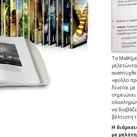
Τα Μαθήμα
μελετώντα
αναπτυχθεί
«φύλλο πρ
δίνεται με
σημειώνει
ολοκληρώνε
να διαβάζε
βέλτιστη 
Η διάρκει
με μελέτη