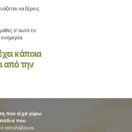
ιάζεται να ξέρεις
μαθες σ’ αυτό το
 ευημερία.
έχει κάποια
ι από την
ση που είχα γύρω
μπόδια που
το καταλάβαινα,