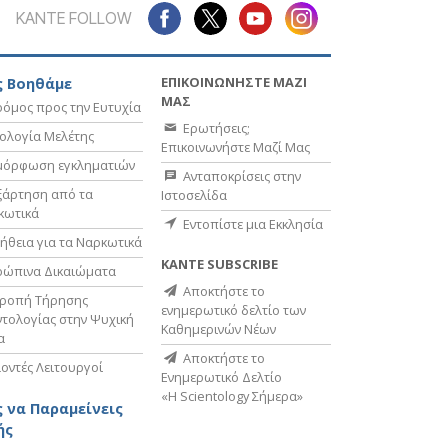
ΚΑΝΤΕ FOLLOW
ΕΠΙΚΟΙΝΩΝΗΣΤΕ ΜΑΖΙ
 Βοηθάμε
ΜΑΣ
όμος προς την Ευτυχία
Ερωτήσεις;
ολογία Μελέτης
Επικοινωνήστε Μαζί Μας
μόρφωση εγκληματιών
Ανταποκρίσεις στην
ξάρτηση από τα
Ιστοσελίδα
κωτικά
Εντοπίστε μια Εκκλησία
ήθεια για τα Ναρκωτικά
ΚΑΝΤΕ SUBSCRIBE
ρώπινα Δικαιώματα
Αποκτήστε το
τροπή Τήρησης
ενημερωτικό δελτίο των
τολογίας στην Ψυχική
Καθημερινών Νέων
α
Αποκτήστε το
οντές Λειτουργοί
Ενημερωτικό Δελτίο
«Η Scientology Σήμερα»
 να Παραμείνεις
ής