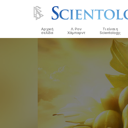
Αρχική
Λ. Ρον
Τι είναι η
σελίδα
Χάμπαρντ
Scientology;
Πιστεύω και Πρακ
Τα Πιστεύω και οι
Σαηεντολογίας
Τι Λένε οι Σαηεντο
Σαηεντολογία
Συναντήστε έναν
Μέσα σε μια Εκκλ
Οι Βασικές Αρχές 
Σαηεντολογίας
Μια Εισαγωγή στη 