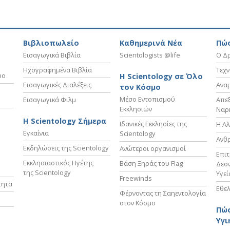
Βιβλιοπωλείο
Καθημερινά Νέα
Πώς
Εισαγωγικά Βιβλία
Scientologists @life
Ο Δρ
Ηχογραφημένα Βιβλία
Τεχν
υο
Η Scientology σε Όλο
Εισαγωγικές Διαλέξεις
Ανα
τον Κόσμο
Μέσο Εντοπισμού
Εισαγωγικά Φιλμ
Απε
Εκκλησιών
Ναρ
Η Scientology Σήμερα
Ιδανικές Εκκλησίες της
Η Αλ
Εγκαίνια
Scientology
Ανθ
Εκδηλώσεις της Scientology
Ανώτεροι οργανισμοί
Επι
Εκκλησιαστικός Ηγέτης
Βάση Ξηράς του Flag
Δεον
της Scientology
Υγεί
Freewinds
τητα
Εθελ
Φέρνοντας τη Σαηεντολογία
στον Κόσμο
Πώς
Υγι