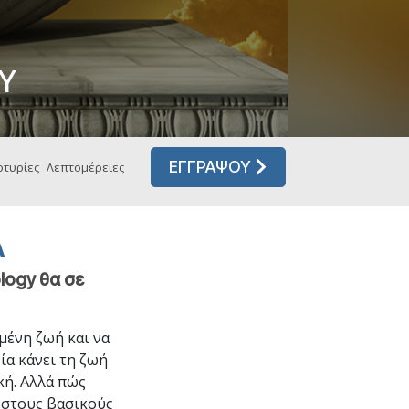
Η Τονική Κλίμακα των
Συναισθημάτων
Φάρμακα και Ναρκωτικά:
Το Πρόβλημα και η Λύση του
Υ
Παιδιά
Εργαλεία για τον Χώρο Εργασίας
Ηθική και Καταστάσεις Ηθικής
ΕΓΓΡΑΨΟΥ
τυρίες
Λεπτομέρειες
Η Αιτία της Καταπίεσης
Διερευνήσεις
Α
Τα Βασικά Στοιχεία της Οργάνωσης
logy θα σε
Βασικές Αρχές Δημοσίων Σχέσεων
Επιδιώξεις και Στόχοι
μένη ζωή και να
ία κάνει τη ζωή
Η Τεχνολογία Μελέτης
κή. Αλλά πώς
Επικοινωνία
ι στους βασικούς