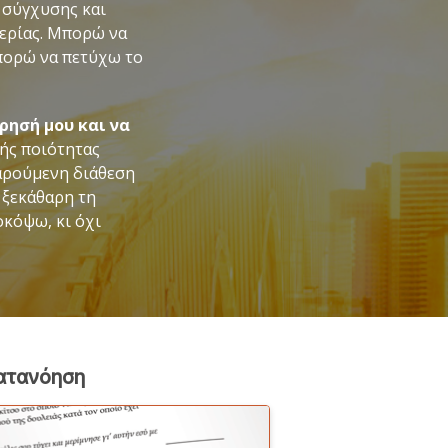
 σύγχυσης και
θερίας. Μπορώ να
πορώ να πετύχω το
ρησή μου και να
ής ποιότητας
αρούμενη διάθεση
 ξεκάθαρη τη
οκόψω, κι όχι
κατανόηση