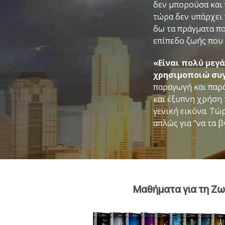
δεν μπορούσα και 
τώρα δεν υπάρχει 
δω τα πράγματα π
επίπεδο ζωής που 
«Είναι πολύ μεγ
χρησιμοποιώ συγ
παραγωγή και παρ
και έξυπνη χρήση 
γενική εικόνα. Τώ
απλώς για “να τα β
Μαθήματα για τη Ζω