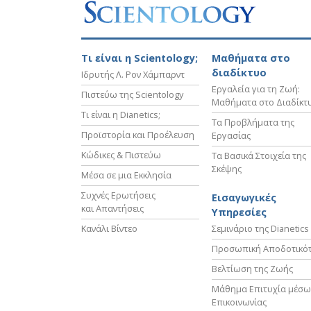
Τι είναι η Scientology;
Μαθήματα στο
διαδίκτυο
Ιδρυτής Λ. Ρον Χάμπαρντ
Εργαλεία για τη Ζωή:
Πιστεύω της Scientology
Μαθήματα στο Διαδίκτ
Τι είναι η Dianetics;
Τα Προβλήματα της
Προϊστορία και Προέλευση
Εργασίας
Κώδικες & Πιστεύω
Τα Βασικά Στοιχεία της
Σκέψης
Μέσα σε μια Εκκλησία
Συχνές Ερωτήσεις
Εισαγωγικές
και Απαντήσεις
Υπηρεσίες
Κανάλι Βίντεο
Σεμινάριο της Dianetics
Προσωπική Αποδοτικό
Βελτίωση της Ζωής
Μάθημα Επιτυχία μέσω
Επικοινωνίας