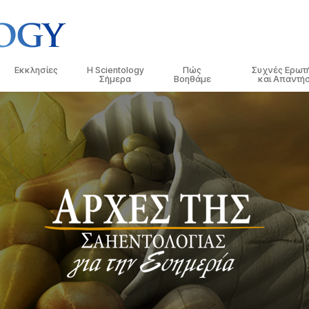
Εκκλησίες
Η Scientology
Πώς
Συχνές Ερωτ
Σήμερα
Βοηθάμε
και Απαντήσ
τικές
Εντοπίστε μια Εκκλησία
Εγκαίνια
Ο Δρόμος προς την Ευτυχία
Ιστορικό και Βασ
Εισαγωγ
 Κώδικες της
Ιδανικές Εκκλησίες της Scientology
Εκδηλώσεις της Scientology
Applied Scholastics
Μέσα σε μια Εκκ
Ηχογρα
Ανώτεροι οργανισμοί
Ντέιβιντ Μισκάβιτς: Εκκλησιαστικός
Κρίμινον
Ο Οργανισμός τη
Οι Εισα
λόγοι για τη
Ηγέτης της Scientology
Η Βάση του Φλαγκ
Νάρκωνον
Εισαγω
 Σαηεντολόγο
Freewinds
Η Αλήθεια για τα Ναρκωτικά
Εισαγω
ησία
Φέρνοντας τη Σαηεντολογία στον
Ενωμένοι για τα Ανθρώπινα
Κόσμο
Δικαιώματα
της
Επιτροπή Πολιτών για τα
Ανθρώπινα Δικαιώματα
Διανοητική