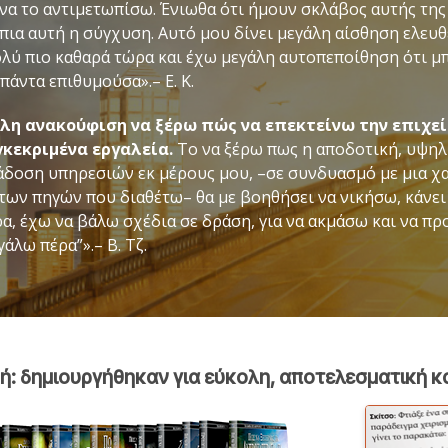
να το αντιμετωπίσω. Ένιωθα ότι ήμουν σκλάβος αυτής της
πια αυτή η σύγχυση. Αυτό μου δίνει μεγάλη αίσθηση ελευ
ολύ πιο καθαρά τώρα και έχω μεγάλη αυτοπεποίθηση ότι μ
πάντα επιθυμούσα».– Ε. Κ.
άλη ανακούφιση να ξέρω πώς να επεκτείνω την επιχεί
κεκριμένα εργαλεία.
Το να ξέρω πως η αποδοτική, υψηλ
άδοση υπηρεσιών εκ μέρους μου, –σε συνδυασμό με μια χ
των πηγών που διαθέτω– θα με βοηθήσει να νικήσω, κάνει
ρα, έχω να βάλω σχέδια σε δράση, για να ακμάσω και να πρ
γάλω πέρα”».– Β. Τζ.
ή: δημιουργήθηκαν για εύκολη, αποτελεσματική 