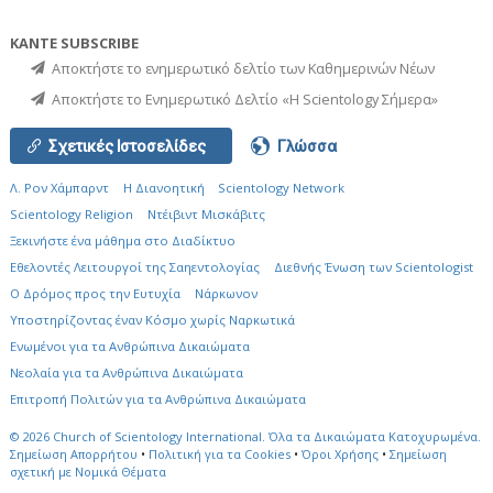
ΚΑΝΤΕ SUBSCRIBE
Αποκτήστε το ενημερωτικό δελτίο των Καθημερινών Νέων
Αποκτήστε το Ενημερωτικό Δελτίο «Η Scientology Σήμερα»
Σχετικές Ιστοσελίδες
Γλώσσα
Λ. Ρον Χάμπαρντ
Η Διανοητική
Scientology Network
Scientology Religion
Ντέιβιντ Μισκάβιτς
Ξεκινήστε ένα μάθημα στο Διαδίκτυο
Εθελοντές Λειτουργοί της Σαηεντολογίας
Διεθνής Ένωση των Scientologist
Ο Δρόμος προς την Ευτυχία
Νάρκωνον
Υποστηρίζοντας έναν Κόσμο χωρίς Ναρκωτικά
Ενωµένοι για τα Ανθρώπινα Δικαιώµατα
Νεολαία για τα Ανθρώπινα Δικαιώματα
Επιτροπή Πολιτών για τα Ανθρώπινα Δικαιώματα
© 2026
Church of Scientology International.
Όλα τα Δικαιώματα Κατοχυρωμένα.
Σημείωση Απορρήτου
•
Πολιτική για τα Cookies
•
Όροι Χρήσης
•
Σημείωση
σχετική με Νομικά Θέματα