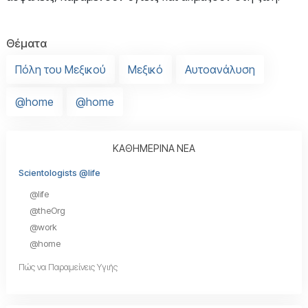
Θέματα
Πόλη του Μεξικού
Μεξικό
Αυτοανάλυση
@home
@home
ΚΑΘΗΜΕΡΙΝΑ ΝΕΑ
Scientologists @life
@life
@theOrg
@work
@home
Πώς να Παραμείνεις Υγιής