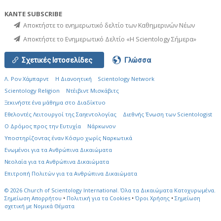
ΚΑΝΤΕ SUBSCRIBE
Αποκτήστε το ενημερωτικό δελτίο των Καθημερινών Νέων
Αποκτήστε το Ενημερωτικό Δελτίο «Η Scientology Σήμερα»
Σχετικές Ιστοσελίδες
Γλώσσα
Λ. Ρον Χάμπαρντ
Η Διανοητική
Scientology Network
Scientology Religion
Ντέιβιντ Μισκάβιτς
Ξεκινήστε ένα μάθημα στο Διαδίκτυο
Εθελοντές Λειτουργοί της Σαηεντολογίας
Διεθνής Ένωση των Scientologist
Ο Δρόμος προς την Ευτυχία
Νάρκωνον
Υποστηρίζοντας έναν Κόσμο χωρίς Ναρκωτικά
Ενωµένοι για τα Ανθρώπινα Δικαιώµατα
Νεολαία για τα Ανθρώπινα Δικαιώματα
Επιτροπή Πολιτών για τα Ανθρώπινα Δικαιώματα
© 2026
Church of Scientology International.
Όλα τα Δικαιώματα Κατοχυρωμένα.
Σημείωση Απορρήτου
•
Πολιτική για τα Cookies
•
Όροι Χρήσης
•
Σημείωση
σχετική με Νομικά Θέματα