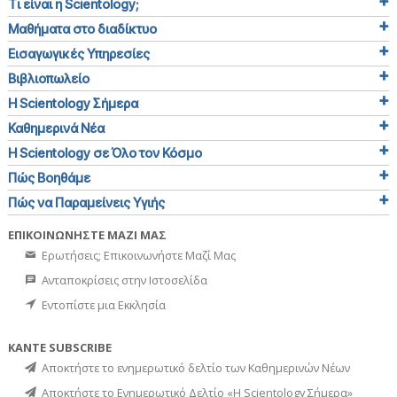
Τι είναι η Scientology;
Μαθήματα στο διαδίκτυο
Εισαγωγικές Υπηρεσίες
Βιβλιοπωλείο
Η Scientology Σήμερα
Καθημερινά Νέα
Η Scientology σε Όλο τον Κόσμο
Πώς Βοηθάμε
Πώς να Παραμείνεις Υγιής
ΕΠΙΚΟΙΝΩΝΗΣΤΕ ΜΑΖΙ ΜΑΣ
Ερωτήσεις; Επικοινωνήστε Μαζί Μας
Ανταποκρίσεις στην Ιστοσελίδα
Εντοπίστε μια Εκκλησία
ΚΑΝΤΕ SUBSCRIBE
Αποκτήστε το ενημερωτικό δελτίο των Καθημερινών Νέων
Αποκτήστε το Ενημερωτικό Δελτίο «Η Scientology Σήμερα»