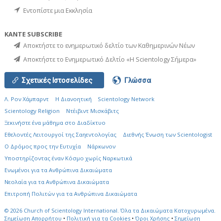
Εντοπίστε μια Εκκλησία
ΚΑΝΤΕ SUBSCRIBE
Αποκτήστε το ενημερωτικό δελτίο των Καθημερινών Νέων
Αποκτήστε το Ενημερωτικό Δελτίο «Η Scientology Σήμερα»
Σχετικές Ιστοσελίδες
Γλώσσα
Λ. Ρον Χάμπαρντ
Η Διανοητική
Scientology Network
Scientology Religion
Ντέιβιντ Μισκάβιτς
Ξεκινήστε ένα μάθημα στο Διαδίκτυο
Εθελοντές Λειτουργοί της Σαηεντολογίας
Διεθνής Ένωση των Scientologist
Ο Δρόμος προς την Ευτυχία
Νάρκωνον
Υποστηρίζοντας έναν Κόσμο χωρίς Ναρκωτικά
Ενωµένοι για τα Ανθρώπινα Δικαιώµατα
Νεολαία για τα Ανθρώπινα Δικαιώματα
Επιτροπή Πολιτών για τα Ανθρώπινα Δικαιώματα
© 2026
Church of Scientology International.
Όλα τα Δικαιώματα Κατοχυρωμένα.
Σημείωση Απορρήτου
•
Πολιτική για τα Cookies
•
Όροι Χρήσης
•
Σημείωση