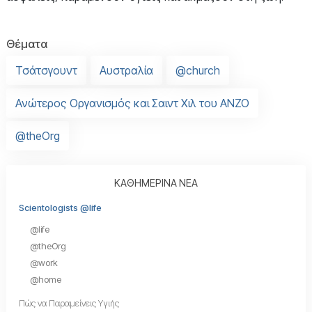
Θέματα
Τσάτσγουντ
Αυστραλία
@church
Ανώτερος Οργανισμός και Σαιντ Χιλ του ANZO
@theOrg
ΚΑΘΗΜΕΡΙΝΑ ΝΕΑ
Scientologists @life
@life
@theOrg
@work
@home
Πώς να Παραμείνεις Υγιής