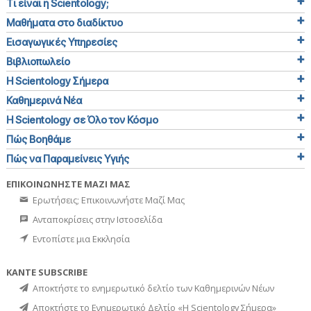
Τι είναι η Scientology;
Μαθήματα στο διαδίκτυο
Εισαγωγικές Υπηρεσίες
Βιβλιοπωλείο
Η Scientology Σήμερα
Καθημερινά Νέα
Η Scientology σε Όλο τον Κόσμο
Πώς Βοηθάμε
Πώς να Παραμείνεις Υγιής
ΕΠΙΚΟΙΝΩΝΗΣΤΕ ΜΑΖΙ ΜΑΣ
Ερωτήσεις; Επικοινωνήστε Μαζί Μας
Ανταποκρίσεις στην Ιστοσελίδα
Εντοπίστε μια Εκκλησία
ΚΑΝΤΕ SUBSCRIBE
Αποκτήστε το ενημερωτικό δελτίο των Καθημερινών Νέων
Αποκτήστε το Ενημερωτικό Δελτίο «Η Scientology Σήμερα»