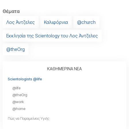
Θέματα
Λος Άντζελες
Καλιφόρνια
@church
Εκκλησία της Scientology του Λος Άντζελες
@theOrg
ΚΑΘΗΜΕΡΙΝΑ ΝΕΑ
Scientologists @life
@life
@theOrg
@work
@home
Πώς να Παραμείνεις Υγιής