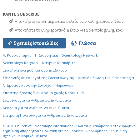
ΚΑΝΤΕ SUBSCRIBE
Αποκτήστε το ενημερωτικό δελτίο των Καθημερινών Νέων
Αποκτήστε το Ενημερωτικό Δελτίο «Η Scientology Σήμερα»
Σχετικές Ιστοσελίδες
Γλώσσα
Λ. Ρον Χάμπαρντ
Η Διανοητική
Scientology Network
Scientology Religion
Ντέιβιντ Μισκάβιτς
Ξεκινήστε ένα μάθημα στο Διαδίκτυο
Εθελοντές Λειτουργοί της Σαηεντολογίας
Διεθνής Ένωση των Scientologist
Ο Δρόμος προς την Ευτυχία
Νάρκωνον
Υποστηρίζοντας έναν Κόσμο χωρίς Ναρκωτικά
Ενωµένοι για τα Ανθρώπινα Δικαιώµατα
Νεολαία για τα Ανθρώπινα Δικαιώματα
Επιτροπή Πολιτών για τα Ανθρώπινα Δικαιώματα
© 2026
Church of Scientology International.
Όλα τα Δικαιώματα Κατοχυρωμένα.
Σημείωση Απορρήτου
•
Πολιτική για τα Cookies
•
Όροι Χρήσης
•
Σημείωση
σχετική με Νομικά Θέματα