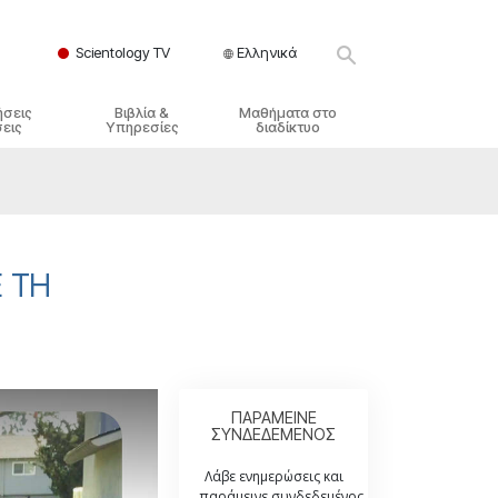
Scientology TV
Ελληνικά
ήσεις
Βιβλία &
Μαθήματα στο
εις
Υπηρεσίες
διαδίκτυο
ικές Αρχές
ικά Βιβλία
Πώς να Επιλύετε Διαμάχες
λησία
φημένα Βιβλία
Τα Δυναμικά της Ύπαρξης
ς Σαηεντολογίας
γωγικές Διαλέξεις
Τα Συστατικά της Κατανόησης
 ΤΗ
γικά Φιλμ
Λύσεις για ένα Επικίνδυνο
Περιβάλλον
γικές Υπηρεσίες
Βοηθήματα για Ασθένειες και
Ατυχήματα
Ακεραιότητα και Τιμιότητα
ΠΑΡΑΜΕΙΝΕ
ΣΥΝΔΕΔΕΜΕΝΟΣ
Γάμος
Λάβε ενημερώσεις και
παράμεινε συνδεδεμένος.