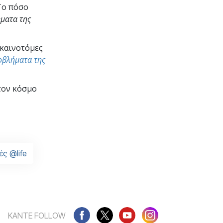
Το πόσο
ματα της
 καινοτόμες
οβλήματα της
τον κόσμο
ές @life
ΚΑΝΤΕ FOLLOW