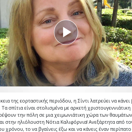
Εθελοντές Λειτουργοί της
–
Σαηεντολογίας
σύνη;
κεια της εορταστικής περιόδου, η Σίντι λατρεύει να κάνει
ς. Τα σπίτια είναι στολισμένα με αρκετή χριστουγεννιάτικ
τρέψουν την πόλη σε μια χειμωνιάτικη χώρα των θαυμάτων
αι στην ηλιόλουστη Νότια Καλιφόρνια! Ανεξάρτητα από το
υ χρόνου, το να βγαίνεις έξω και να κάνεις έναν περίπατο 