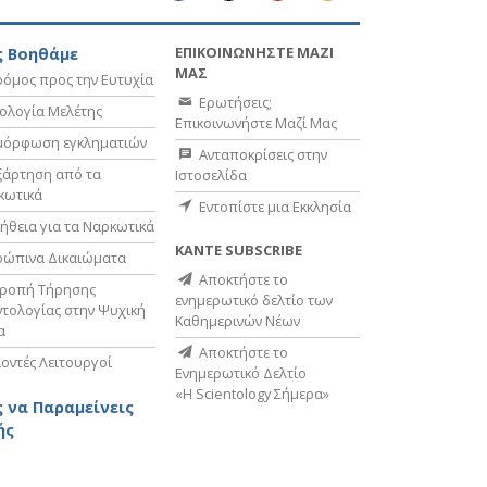
ΕΠΙΚΟΙΝΩΝΗΣΤΕ ΜΑΖΙ
 Βοηθάμε
ΜΑΣ
όμος προς την Ευτυχία
Ερωτήσεις;
ολογία Μελέτης
Επικοινωνήστε Μαζί Μας
μόρφωση εγκληματιών
Ανταποκρίσεις στην
ξάρτηση από τα
Ιστοσελίδα
κωτικά
Εντοπίστε μια Εκκλησία
ήθεια για τα Ναρκωτικά
ΚΑΝΤΕ SUBSCRIBE
ρώπινα Δικαιώματα
Αποκτήστε το
τροπή Τήρησης
ενημερωτικό δελτίο των
τολογίας στην Ψυχική
Καθημερινών Νέων
α
Αποκτήστε το
οντές Λειτουργοί
Ενημερωτικό Δελτίο
«Η Scientology Σήμερα»
 να Παραμείνεις
ής