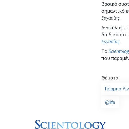
βασικό συστ
σημαντικό ε
Εργασίας
.
Ανακάλυψε τα
διαδικασίες
Εργασίας
.
To
Scientolo
που παραμέν
Θέματα
Γιόρμπα Λί
@life