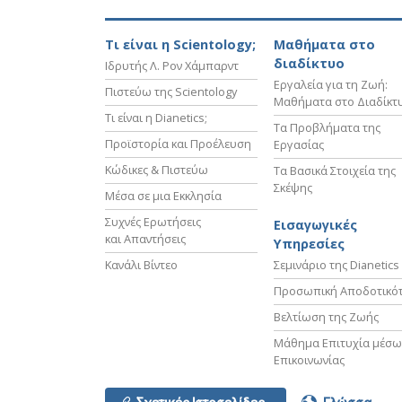
Τι είναι η Scientology;
Μαθήματα στο
διαδίκτυο
Ιδρυτής Λ. Ρον Χάμπαρντ
Εργαλεία για τη Ζωή:
Πιστεύω της Scientology
Μαθήματα στο Διαδίκτ
Τι είναι η Dianetics;
Τα Προβλήματα της
Προϊστορία και Προέλευση
Εργασίας
Κώδικες & Πιστεύω
Τα Βασικά Στοιχεία της
Σκέψης
Μέσα σε μια Εκκλησία
Συχνές Ερωτήσεις
Εισαγωγικές
και Απαντήσεις
Υπηρεσίες
Κανάλι Βίντεο
Σεμινάριο της Dianetics
Προσωπική Αποδοτικό
Βελτίωση της Ζωής
Μάθημα Επιτυχία μέσω
Επικοινωνίας