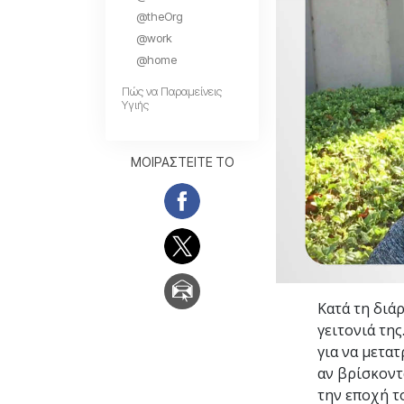
Αγάπη και Μίσος 
@theOrg
Tι είναι η Μεγαλο
@work
@home
Πώς να Παραμείνεις
Υγιής
ΜΟΙΡΑΣΤΕΙΤΕ ΤΟ
Κατά τη διάρ
γειτονιά τη
για να μετα
αν βρίσκοντ
την εποχή το