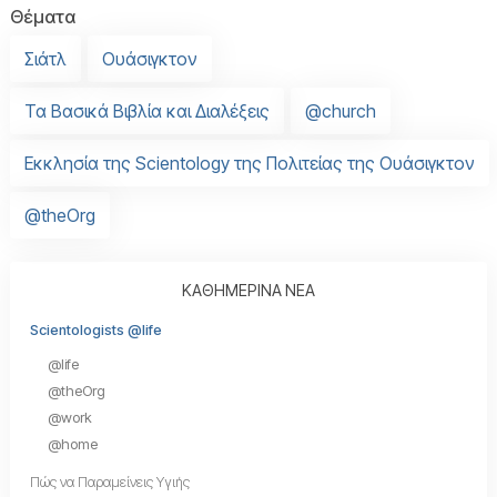
Θέματα
Σιάτλ
Ουάσιγκτον
Τα Βασικά Βιβλία και Διαλέξεις
@church
Εκκλησία της Scientology της Πολιτείας της Ουάσιγκτον
@theOrg
ΚΑΘΗΜΕΡΙΝΑ ΝΕΑ
Scientologists @life
@life
@theOrg
@work
@home
Πώς να Παραμείνεις Υγιής