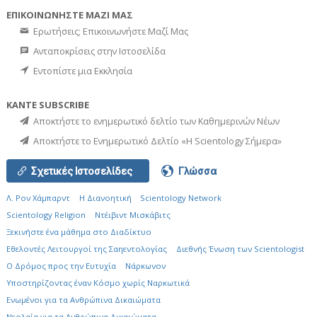
ΕΠΙΚΟΙΝΩΝΗΣΤΕ ΜΑΖΙ ΜΑΣ
Ερωτήσεις; Επικοινωνήστε Μαζί Μας
Ανταποκρίσεις στην Ιστοσελίδα
Εντοπίστε μια Εκκλησία
ΚΑΝΤΕ SUBSCRIBE
Αποκτήστε το ενημερωτικό δελτίο των Καθημερινών Νέων
Αποκτήστε το Ενημερωτικό Δελτίο «Η Scientology Σήμερα»
Σχετικές Ιστοσελίδες
Γλώσσα
Λ. Ρον Χάμπαρντ
Η Διανοητική
Scientology Network
Scientology Religion
Ντέιβιντ Μισκάβιτς
Ξεκινήστε ένα μάθημα στο Διαδίκτυο
Εθελοντές Λειτουργοί της Σαηεντολογίας
Διεθνής Ένωση των Scientologist
Ο Δρόμος προς την Ευτυχία
Νάρκωνον
Υποστηρίζοντας έναν Κόσμο χωρίς Ναρκωτικά
Ενωµένοι για τα Ανθρώπινα Δικαιώµατα
Νεολαία για τα Ανθρώπινα Δικαιώματα